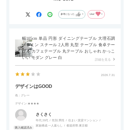
セラミック天板が思った以上に滑りが良く、汚れも拭きやすい
ですがお皿もよく滑り…使い慣れるまでは少し気を付けなくて
はいけないかもしれません。天板が冷たいので冬にどうなるの
参考になった
0
Like!
0
かなというのも気になります。
幅105cm 単品 円形 ダイニングテーブル 大理石調
メラミン スチール 2人用 丸型 テーブル 食卓テー
ブル カフェテーブル 丸テーブル おしゃれ かっこ
いい モダン グレー 白
詳細を見る
2026.7.31
デザインはGOOD
色：グレー
デザイン
:★★★★
さくさく
年代:
20代
性別:
男性
住まい:
賃貸マンション
家族構成:
一人暮らし
都道府県:
東京都