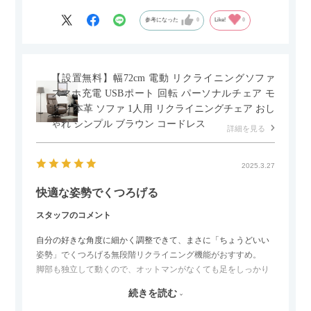
もポイントです！
参考になった
0
Like!
0
【設置無料】幅72cm 電動 リクライニングソファ
スマホ充電 USBポート 回転 パーソナルチェア モ
ダン 本革 ソファ 1人用 リクライニングチェア おし
ゃれ シンプル ブラウン コードレス
詳細を見る
2025.3.27
快適な姿勢でくつろげる
スタッフのコメント
自分の好きな角度に細かく調整できて、まさに「ちょうどいい
姿勢」でくつろげる無段階リクライニング機能がおすすめ。
脚部も独立して動くので、オットマンがなくても足をしっかり
伸ばせたり、スイッチ部分にはUSBポートもついているので、
続きを読む
スマホやタブレットを充電しながらリラックスできるのが嬉し