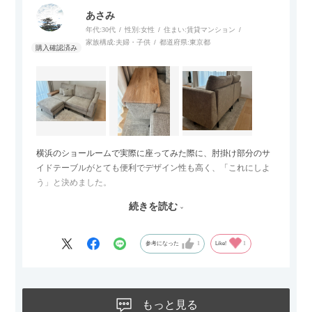
あさみ
年代:
30代
性別:
女性
住まい:
賃貸マンション
家族構成:
夫婦・子供
都道府県:
東京都
横浜のショールームで実際に座ってみた際に、肘掛け部分のサ
イドテーブルがとても便利でデザイン性も高く、「これにしよ
う」と決めました。
続きを読む
サイズは2.5人掛けですが、幅184cmとコンパクトなので圧迫感
がなく、わが家にはちょうど良いサイズ感でした。200cmのラ
グとのバランスもぴったりで、リビング全体がすっきり見えま
参考になった
1
Like!
1
す。
黒いスチール脚のおかげで抜け感があり、見た目が重たくなら
ないのもお気に入りのポイントです。さらに、わが家はソファ
もっと見る