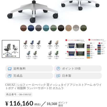
送料無料
ポイント10倍
完成品
日本製
C681XZ | シルフィー ローバック 背メッシュタイプ アジャストアーム ホワイ
トボディ 樹脂脚 ランバーサポート付 オカムラ
商品番号
OK-C681XZ
116,160
¥
ポイント
10,560
税込
獲得