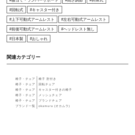
#腰当て・ランバーサポート
#高さ調節
#昇降式
#回転式
#キャスター付き
#上下可動式アームレスト
#左右可動式アームレスト
#前後可動式アームレスト
#ヘッドレスト無し
#日本製
#おしゃれ
関連カテゴリー
椅子・チェア
椅子 肘付き
椅子・チェア
回転チェア
椅子・チェア
キャスター付きの椅子
椅子・チェア
メッシュチェア
椅子・チェア
ブランドチェア
ブランド一覧
okamura (オカムラ)