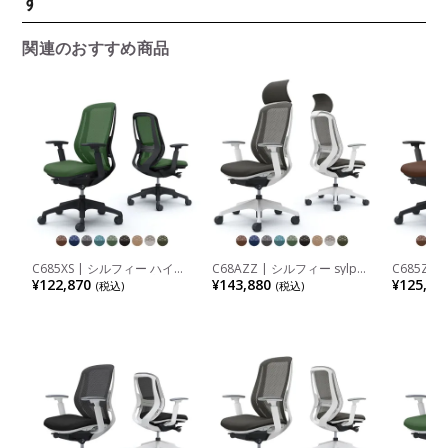
す
関連のおすすめ商品
C685XS | シルフィー ハイバ
C68AZZ | シルフィー sylphy
C685ZS 
ック 背メッシュタイプ アジ
エクストラハイバック 背メッ
ハイバッ
¥122,870
¥143,880
¥125,51
(税込)
(税込)
ャストアーム ブラックボディ
シュタイプ アジャストアーム
アジャス
樹脂脚 ランバーサポート付
ホワイトボディ 樹脂脚 ウレ
ディ 樹脂
オカムラ
タンキャスター ランバーサポ
ター ラン
ート付 (オカムラ)
カムラ)