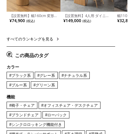
【設置無料】幅160cm 変形
【設置無料】4人用 ダイニン
幅110cm
半円 ダイニングテーブル モ
グテーブルセット 5点 LUGA
木目調 リ
¥74,900
¥149,000
¥32,800
(税込)
(税込)
ルタル風 LENAS コンクリー
セラミックテーブル おしゃれ
付き 長方
ト調 木脚 北欧モダン テーブ
ダイニングチェア 和モダン
ブル おし
ル 4人 食卓テーブル おしゃれ
ナチュラル ブラウン(幅
ブル 格子
ナチュラルモダン 韓国インテ
165cm 食卓テーブル×1 食卓
レー ナチ
リア風 グレージュ
椅子×4)
すべてのランキングを見る
この商品のタグ
カラー
#ブラック系
#グレー系
#ナチュラル系
#ブルー系
#グリーン系
機能
#椅子・チェア
#オフィスチェア・デスクチェア
#ブランドチェア
#ローバック
#シンクロロッキング機能付き