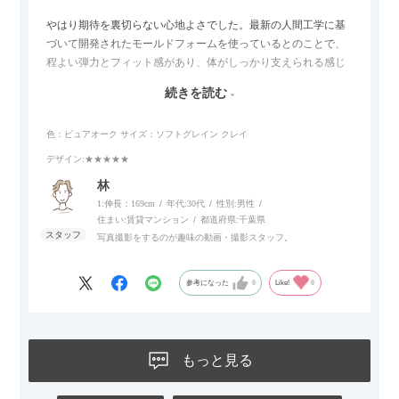
やはり期待を裏切らない心地よさでした。最新の人間工学に基
づいて開発されたモールドフォームを使っているとのことで、
程よい弾力とフィット感があり、体がしっかり支えられる感じ
がします。長時間座っていても疲れにくいので、リビングでの
続きを読む
リラックスタイムによさそうでした。回転タイプなので、個人
的には狭いスペースでも立ち上がりがしやすい点が良かったで
色：ピュアオーク
サイズ：ソフトグレイン クレイ
す。
デザイン
:★★★★★
林
1:伸長：169cm
年代:
30代
性別:
男性
住まい:
賃貸マンション
都道府県:
千葉県
写真撮影をするのが趣味の動画・撮影スタッフ。
参考になった
0
Like!
0
もっと見る