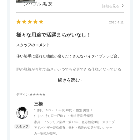
ンバブル 黒 灰
詳細を見る
2025.4.11
様々な用途で活躍まちがいなし！
スタッフのコメント
使い勝手に優れた機能が盛りだくさんなハイタイプテレビ台。
脚の脱着が可能で高さがいつでも変更できる仕様となっている
ので、リビングダイニングからベッドルームまで多目的な場面
続きを読む
でご使用いただけます。
デザイン
:★★★★★
また、補助テーブルとして使用可能なスライドテーブルや収納
内部にもプリンターなどが置けるスライド棚板がついているの
三橋
でテレビ台以外にもオフィスなどでの収納家具やリビングでの
1:伸長：169cm
年代:
40代
性別:
男性
サイドボードとして多目的な用途に対応しています。
住まい:
持ち家一戸建て
都道府県:
千葉県
家具・インテリア業界一筋17年。色彩検定3級、スリープ
アドバイザー資格保有。素材・構造の知見が深い。サッ
また、扉は横方向へのスライド式となっているので開閉時のス
カー観戦が趣味。
ペースを最小限に抑えられ、省スペースでご利用いただけるの