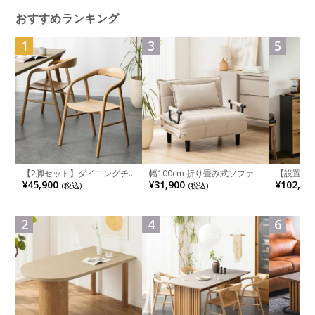
おすすめランキング
1
3
5
【2脚セット】ダイニングチ
幅100cm 折り畳み式ソファ
【設置無料
ェア 木製 LUGA 肘付き チェ
ベッド コンパクト リクライ
チンカウ
¥45,900
¥31,900
¥102,00
(税込)
(税込)
ア 天然木 リビング椅子 板座
ニング カウチスタイル 省ス
板 引き出
食卓椅子 おしゃれ ウッドチ
ペース ファブリック
箱スペース
ェア アッシュ 和モダン ナチ
ンジ台 キ
ュラル ブラウン 完成品
れ ウッデ
2
4
6
ル グレー