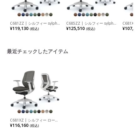
C681ZZ | シルフィー sylphy
C685ZZ | シルフィー sylphy
C681XW
ローバック 背メッシュタイプ
ハイバック 背メッシュタイプ
ック 背メ
¥119,130
¥125,510
¥107,91
(税込)
(税込)
アジャストアーム ホワイトボ
アジャストアーム ホワイトボ
ャストア
ディ 樹脂脚 ウレタンキャス
ディ 樹脂脚 ウレタンキャス
樹脂脚 オ
ター ランバーサポート付 (オ
ター ランバーサポート付 (オ
カムラ)
カムラ)
最近チェックしたアイテム
C681XZ | シルフィー ローバ
ック 背メッシュタイプ アジ
¥116,160
(税込)
ャストアーム ホワイトボディ
樹脂脚 ランバーサポート付
オカムラ