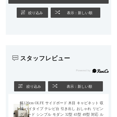
の後ろ側を通ることも多い間取りなので、背面まできれいに仕
上げられているデザインも気に入っています。どの角度から見
ても美しく、空間の印象を損ないません。
絞り込み
表示：新しい順
カラーはベージュとグレージュの中間のような絶妙な色味で、
わが家のホテルライク×ジャパンディのインテリアにも自然にな
じみました。
子どもがいるので、撥水加工で汚れに強い生地なのもとても助
かっています。気兼ねなく使える安心感があります。
スタッフレビュー
また、カウチのように足を伸ばしてくつろげるスタイルが理想
だったので、それが叶って大満足です。オットマンは自由に動
かせるため、普段はカウチとして使い、来客時には離してスツ
ールとして使えるなど、使い勝手の良さも魅力だと感じていま
す。
絞り込み
表示：新しい順
幅120cm OLFE サイドボード 木目 キャビネット 収
納 ハイタイプ テレビ台 引き出し おしゃれ リビン
グボード シンプル モダン 32型 43型 49型 対応 ル