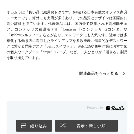
オカムラは「良い品は結局おトクです」を掲げる日本有数のオフィス家具
メーカーです。海外にも支店が多くあり、その品質とデザインは国際的に
高い評価を得ています。代表製品には、国内外で愛用される高機能チェ
ア、コンテッサの後継モデル「Contessa Ⅱ/コンテッサ セコンダ」や
「sylphy/シルフィー」などがあり、テレワークにも人気です。近年では多
様化する働き方に着目したラインアップを多数発表。健康的なデスクワー
クに繋がる昇降デスク「Swift/スイフト」、Web会議や集中作業におすすめ
の個人ワークブース「drape/ドレープ」など、一人ひとりが「活きる」製品
を取り揃えています。
関連商品をもっと見る
絞り込み
表示：新しい順