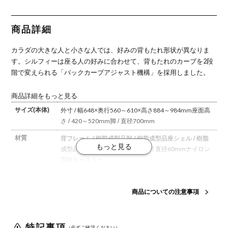
ム ブラック
ブラックボ
ム ホワイト
ン) アジャ
ン) アジャ
ボディ 樹脂
ディ 樹脂脚
ボディ 樹脂
ストアーム
ストアーム
脚 オカムラ
ランバーサ
脚 オカムラ
ブラックボ
ホワイトボ
ポート付 オ
オフィスチ
ディ 樹脂脚
ディ 樹脂脚
商品詳細
カムラ
ェア おしゃ
オカムラ
オカムラ オ
れ 完成品
フィスチェ
ア おしゃれ
カラダの大きな人と小さな人では、好みの背もたれ形状が異なりま
完成品
す。
シルフィーは座る人の好みに合わせて、背もたれのカーブを2段
階で変えられる「バックカーブアジャスト機構」を採用しました。
商品詳細をもっと見る
サイズ(本体)
外寸 / 幅648×奥行560～610×高さ884～984mm
座面高
さ / 420～520mm
脚 / 直径700mm
材質
背フレーム / 樹脂成型品
肘 / 樹脂成型品
座シェル / 樹脂
成型品
脚 / 樹脂成型品
キャスター / 直径60mmナイロン
双輪キャスター
背
メッシュ
商品についての注意事項
機能・特徴
・バックカーブアジャスト機構(背もたれのカーブを2段
階で調整可能)
・ベンディング機能
カラダと背もたれ
のフィット感を向上させるため、背タイプに適した形状
特記事項
を採用。
・前傾機能付き背座シンクロリクライニング
（必ずご確認ください）