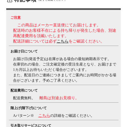
リクライニング角度33度(前傾10度、後傾23度)、有段
階ピッチ固定可能(4段階)
リクライニング強弱調整
・
アジャストアーム(上下100mm/前後50mm、角度内側
ご注意
20度、外側20度)
・座面高さ調節(ストローク100mm)
・
この商品はメーカー直送便にてお届けします。
座面奥行き調整(ストローク50mm)
配送時のお客様不在による持ち帰りが発生した場合、別途
再配達費用を頂戴いたします。
生産国
日本
配送詳細については必ず
こちら
をご確認ください。
保証について
1～8年保証(部位により保証期間が変わります)
※社団法
お届け日について
人日本オフィス家具協会(JOIFA)規定に基づく
※詳しく
お届け日(発送予定)は在庫がある場合の最短納期表示です。
は
の保証ページをご確認ください。
在庫切れの場合、ご注文確定後の受注生産となり、お届けまで
組み立て
1カ月以上お待ちいただく場合がございます。
完成品
また、配送日のご連絡につきましてご案内にお時間がかかる場
変更点
・ランバーサポートカラー：ペールグレー ⇒ダークグ
合がございます。予めご了承ください。
レー(淡)に変更
(変更日：2026年4月より順次)
配送費用について
備考
・ランバーサポート付き
・異硬度クッション
座面前方
配送費無料。
離島は別途お見積り。
は太ももを圧迫しないように柔らかく、後方はお尻をし
っかりサポートする硬めのクッションを採用。
・3次元
階上げ(階下げ)について
曲面
お尻を包み込むような局面が快適な座り心地をサ
Aパターン※
こちら
の詳細をご確認ください。
ポート
・グリーン購入法適合商品
引き取りサービスについて