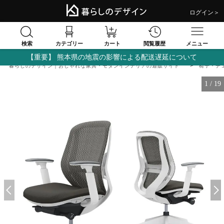
ログイン＞
検索
閲覧履歴
カテゴリー
カート
メニュー
【重要】 熊本県の地震の影響による配送遅延について
暮らしのデザイン｜おしゃれな家具・モダンインテリアの通販サイト
椅子・チ
1
/
19