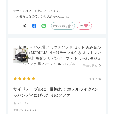
デザインはとても気に入ってます。
一人暮らしなので、少し大きかったかと。
参考になった
0
Like!
0
幅184cm 2.5人掛け カウチソファ セット 組み合わ
せ自由 MODULIA 肘掛けテーブル付き オットマン
付き 撥水 モダン リビングソファ おしゃれ モジュ
ールソファ 黒 ベージュ ルンバブル
詳細を見る
2026.7.26
サイドテーブルに一目惚れ！ ホテルライク×ジ
ャパンディにぴったりのソファ
色：ベージュ
デザイン
:★★★★★