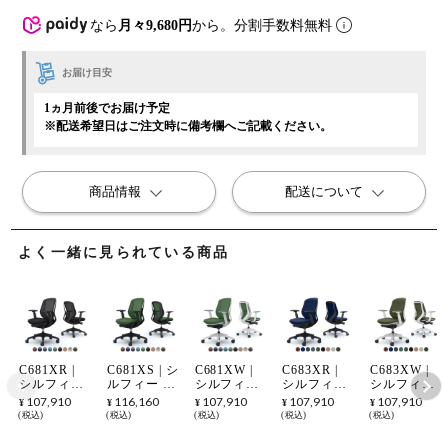
なら
月々9,680円
から。分割手数料無料
お届け目安
1ヵ月前後でお届け予定
※配送希望日はご注文時に備考欄へご記載ください。
商品情報
配送について
よく一緒に見られている商品
C681XR |
C681XS | シ
C681XW |
C683XR |
C683XW |
シルフィー
ルフィー ロ
シルフィー
シルフィー
シルフィー
ローバック
ーバック 背
ローバック
ローバック
ローバック
107,910
116,160
107,910
107,910
107,910
¥
¥
¥
¥
¥
背メッシュ
メッシュタ
背メッシュ
背クッショ
背クッショ
税込
税込
税込
税込
税込
タイプ アジ
イプ アジャ
タイプ アジ
ンタイプ 布
ンタイプ 布
ャストアー
ストアーム
ャストアー
張り(プレー
張り(プレー