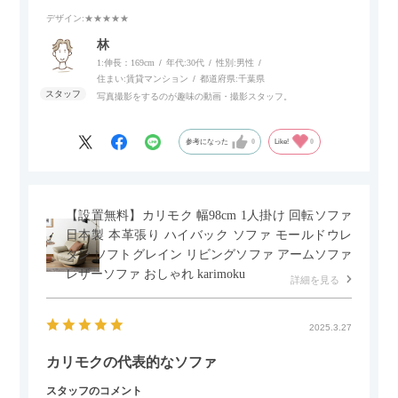
いポイント。
デザイン
:★★★★★
個人的にはコードレス＆充電式なので、コンセントの場所を気
林
にせず、好きな場所に置けるのが画期的に感じました。
1:伸長：169cm
年代:
30代
性別:
男性
住まい:
賃貸マンション
都道府県:
千葉県
写真撮影をするのが趣味の動画・撮影スタッフ。
参考になった
0
Like!
0
【設置無料】カリモク 幅98cm 1人掛け 回転ソファ
日本製 本革張り ハイバック ソファ モールドウレ
タン ソフトグレイン リビングソファ アームソファ
レザーソファ おしゃれ karimoku
詳細を見る
2025.3.27
カリモクの代表的なソファ
スタッフのコメント