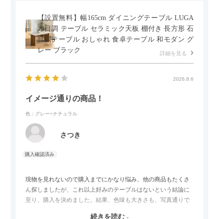
【設置無料】幅165cm ダイニングテーブル LUGA
木目調 テーブル セラミック天板 棚付き 長方形 石
目調テーブル おしゃれ 食卓テーブル 和モダン グ
レー ブラック
詳細を見る
2026.8.6
イメージ通りの商品！
色：グレー×ナチュラル
さつき
現物を見れないので購入までにかなり悩み、他の商品もたくさ
ん探しましたが、これ以上好みのテーブルはないという結論に
至り、購入を決めました。結果、色味も大きさも、写真通りで
した。とても満足です！
続きを読む