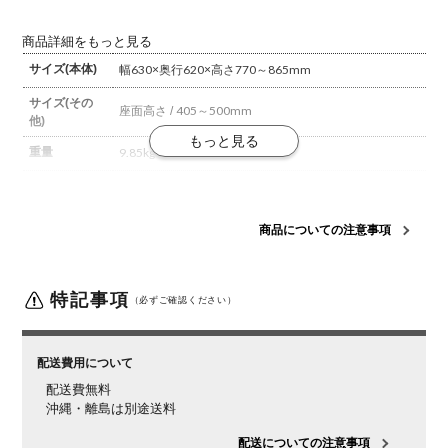
商品詳細をもっと見る
サイズ(本体)
幅630×奥行620×高さ770～865mm
サイズ(その
座面高さ / 405～500mm
他)
重量
9.85kg
材質
【構造部材】
背座 / ポリプロピレン
肘 / ポリプロピレ
ン、スチール
キャスター / ナイロン
脚羽根 / ナイロン
座
受 / ナイロン、スチール
座受けカバー / ナイロン
【張り
商品についての注意事項
材】
ポリエステル
【クッション材】
モールドウレタン
背
樹脂
特記事項
（必ずご確認ください）
座
クッション
肘
固定肘
配送費用について
脚
キャスター脚
配送費無料
沖縄・離島は別途送料
キャスター
ナイロンキャスター
配送についての注意事項