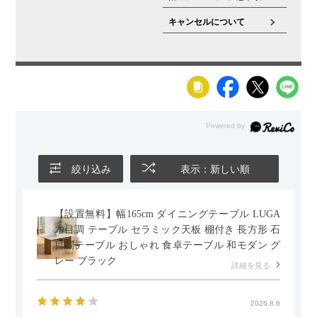
機能・特徴
上下昇降機能付き(高さ調節可能)
キャンセルについて
梱包数
1
梱包サイズ
幅680×奥行360×高さ600mm
梱包重量
11.80kg
組み立て
お客様組立品
絞り込み
表示：新しい順
【設置無料】幅165cm ダイニングテーブル LUGA
木目調 テーブル セラミック天板 棚付き 長方形 石
目調テーブル おしゃれ 食卓テーブル 和モダン グ
レー ブラック
詳細を見る
2026.8.6