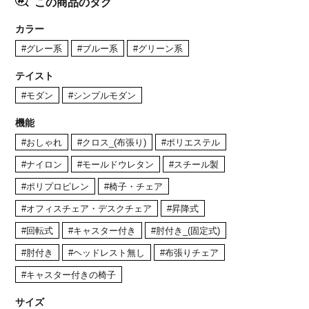
この商品のタグ
カラー
#グレー系
#ブルー系
#グリーン系
テイスト
#モダン
#シンプルモダン
機能
#おしゃれ
#クロス_(布張り)
#ポリエステル
#ナイロン
#モールドウレタン
#スチール製
#ポリプロピレン
#椅子・チェア
#オフィスチェア・デスクチェア
#昇降式
#回転式
#キャスター付き
#肘付き_(固定式)
#肘付き
#ヘッドレスト無し
#布張りチェア
#キャスター付きの椅子
サイズ