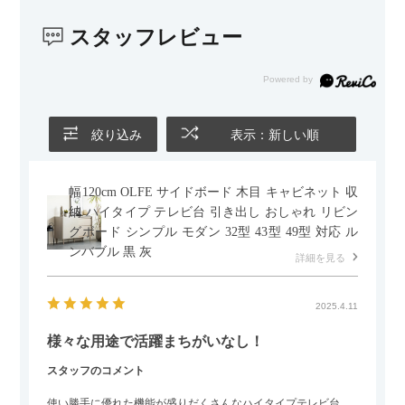
かっています。気兼ねなく使える安心感があります。
スタッフレビュー
また、カウチのように足を伸ばしてくつろげるスタイルが理想
だったので、それが叶って大満足です。オットマンは自由に動
かせるため、普段はカウチとして使い、来客時には離してスツ
ールとして使えるなど、使い勝手の良さも魅力だと感じていま
す。
絞り込み
表示：新しい順
幅120cm OLFE サイドボード 木目 キャビネット 収
納 ハイタイプ テレビ台 引き出し おしゃれ リビン
グボード シンプル モダン 32型 43型 49型 対応 ル
ンバブル 黒 灰
詳細を見る
2025.4.11
様々な用途で活躍まちがいなし！
スタッフのコメント
使い勝手に優れた機能が盛りだくさんなハイタイプテレビ台。