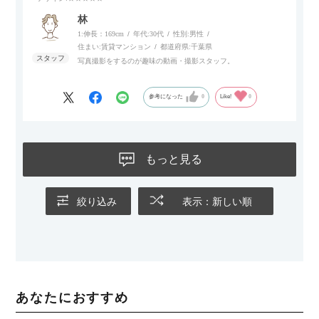
林
1:伸長：169cm
年代:
30代
性別:
男性
住まい:
賃貸マンション
都道府県:
千葉県
写真撮影をするのが趣味の動画・撮影スタッフ。
参考になった
0
Like!
0
もっと見る
絞り込み
表示：新しい順
あなたにおすすめ