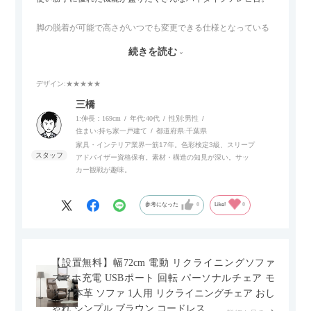
脚の脱着が可能で高さがいつでも変更できる仕様となっている
ので、リビングダイニングからベッドルームまで多目的な場面
続きを読む
でご使用いただけます。
デザイン
:★★★★★
また、補助テーブルとして使用可能なスライドテーブルや収納
内部にもプリンターなどが置けるスライド棚板がついているの
三橋
でテレビ台以外にもオフィスなどでの収納家具やリビングでの
1:伸長：169cm
年代:
40代
性別:
男性
サイドボードとして多目的な用途に対応しています。
住まい:
持ち家一戸建て
都道府県:
千葉県
家具・インテリア業界一筋17年。色彩検定3級、スリープ
アドバイザー資格保有。素材・構造の知見が深い。サッ
また、扉は横方向へのスライド式となっているので開閉時のス
カー観戦が趣味。
ペースを最小限に抑えられ、省スペースでご利用いただけるの
もポイントです！
参考になった
0
Like!
0
【設置無料】幅72cm 電動 リクライニングソファ
スマホ充電 USBポート 回転 パーソナルチェア モ
ダン 本革 ソファ 1人用 リクライニングチェア おし
ゃれ シンプル ブラウン コードレス