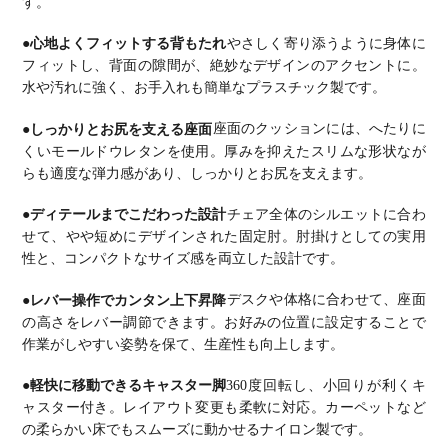
す。
●心地よくフィットする背もたれ
やさしく寄り添うように身体に
フィットし、背面の隙間が、絶妙なデザインのアクセントに。
水や汚れに強く、お手入れも簡単なプラスチック製です。
●しっかりとお尻を支える座面
座面のクッションには、へたりに
くいモールドウレタンを使用。
厚みを抑えたスリムな形状なが
らも適度な弾力感があり、しっかりとお尻を支えます。
●ディテールまでこだわった設計
チェア全体のシルエットに合わ
せて、やや短めにデザインされた固定肘。
肘掛けとしての実用
性と、コンパクトなサイズ感を両立した設計です。
●レバー操作でカンタン上下昇降
デスクや体格に合わせて、座面
の高さをレバー調節できます。
お好みの位置に設定することで
作業がしやすい姿勢を保て、生産性も向上します。
●軽快に移動できるキャスター脚
360度回転し、小回りが利くキ
ャスター付き。
レイアウト変更も柔軟に対応。
カーペットなど
の柔らかい床でもスムーズに動かせるナイロン製です。