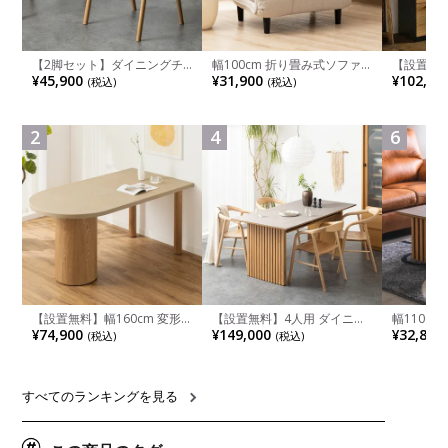
【2脚セット】ダイニングチ
幅100cm 折り畳み式ソファ
【設置無料
ェア 木製 LUGA 肘付き チェ
ベッド コンパクト リクライ
チンカウ
¥45,900
¥31,900
¥102,00
(税込)
(税込)
ア 天然木 リビング椅子 板座
ニング カウチスタイル 省ス
板 引き出
食卓椅子 おしゃれ ウッドチ
ペース ファブリック
箱スペース
ェア アッシュ 和モダン ナチ
ンジ台 キ
ュラル ブラウン 完成品
れ ウッデ
2
4
6
ル グレー
【設置無料】幅160cm 変形
【設置無料】4人用 ダイニン
幅110cm
半円 ダイニングテーブル モ
グテーブルセット 5点 LUGA
木目調 リ
¥74,900
¥149,000
¥32,800
(税込)
(税込)
ルタル風 LENAS コンクリー
セラミックテーブル おしゃれ
付き 長方
ト調 木脚 北欧モダン テーブ
ダイニングチェア 和モダン
ブル おし
ル 4人 食卓テーブル おしゃれ
ナチュラル ブラウン(幅
ブル 格子
ナチュラルモダン 韓国インテ
165cm 食卓テーブル×1 食卓
レー ナチ
リア風 グレージュ
椅子×4)
すべてのランキングを見る