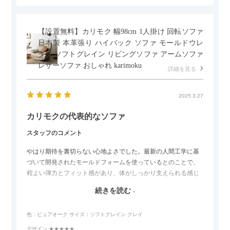
【設置無料】カリモク 幅98cm 1人掛け 回転ソファ
日本製 本革張り ハイバック ソファ モールドウレ
タン ソフトグレイン リビングソファ アームソファ
レザーソファ おしゃれ karimoku
詳細を見る
2025.3.27
カリモクの代表的なソファ
スタッフのコメント
やはり期待を裏切らない心地よさでした。最新の人間工学に基
づいて開発されたモールドフォームを使っているとのことで、
程よい弾力とフィット感があり、体がしっかり支えられる感じ
がします。長時間座っていても疲れにくいので、リビングでの
続きを読む
リラックスタイムによさそうでした。回転タイプなので、個人
的には狭いスペースでも立ち上がりがしやすい点が良かったで
色：ピュアオーク
サイズ：ソフトグレイン クレイ
す。
デザイン
:★★★★★