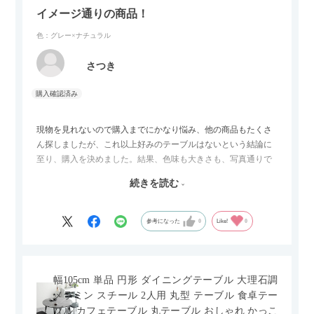
イメージ通りの商品！
色：グレー×ナチュラル
さつき
現物を見れないので購入までにかなり悩み、他の商品もたくさ
ん探しましたが、これ以上好みのテーブルはないという結論に
至り、購入を決めました。結果、色味も大きさも、写真通りで
した。とても満足です！
続きを読む
セラミック天板が思った以上に滑りが良く、汚れも拭きやすい
ですがお皿もよく滑り…使い慣れるまでは少し気を付けなくて
はいけないかもしれません。天板が冷たいので冬にどうなるの
参考になった
0
Like!
0
かなというのも気になります。
幅105cm 単品 円形 ダイニングテーブル 大理石調
メラミン スチール 2人用 丸型 テーブル 食卓テー
ブル カフェテーブル 丸テーブル おしゃれ かっこ