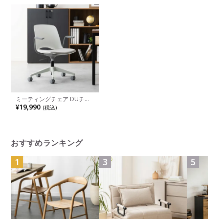
ミーティングチェア DUチェ
ア オフィスチェア 肘付き キ
¥19,990
(税込)
ャスター付き 椅子 モダン チ
ェア 上下昇降 座面クッショ
ン パソコンチェア ワークチ
ェア おしゃれ テレワーク
おすすめランキング
1
3
5