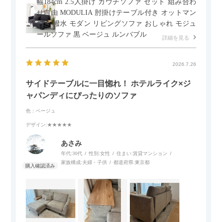
幅184cm 2.5人掛け カウチソファ セット 組み合わ
せ自由 MODULIA 肘掛けテーブル付き オットマン
付き 撥水 モダン リビングソファ おしゃれ モジュ
ールソファ 黒 ベージュ ルンバブル
詳細を見る
2026.7.26
サイドテーブルに一目惚れ！ ホテルライク×ジ
ャパンディにぴったりのソファ
色：ベージュ
デザイン
:★★★★★
あさみ
年代:
30代
性別:
女性
住まい:
賃貸マンション
家族構成:
夫婦・子供
都道府県:
東京都