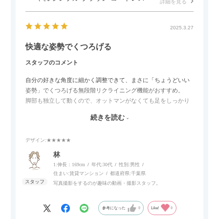
詳細を見る
2025.3.27
快適な姿勢でくつろげる
スタッフのコメント
自分の好きな角度に細かく調整できて、まさに「ちょうどいい
姿勢」でくつろげる無段階リクライニング機能がおすすめ。
脚部も独立して動くので、オットマンがなくても足をしっかり
伸ばせたり、スイッチ部分にはUSBポートもついているので、
続きを読む
スマホやタブレットを充電しながらリラックスできるのが嬉し
いポイント。
デザイン
:★★★★★
個人的にはコードレス＆充電式なので、コンセントの場所を気
林
にせず、好きな場所に置けるのが画期的に感じました。
1:伸長：169cm
年代:
30代
性別:
男性
住まい:
賃貸マンション
都道府県:
千葉県
写真撮影をするのが趣味の動画・撮影スタッフ。
参考になった
0
Like!
0