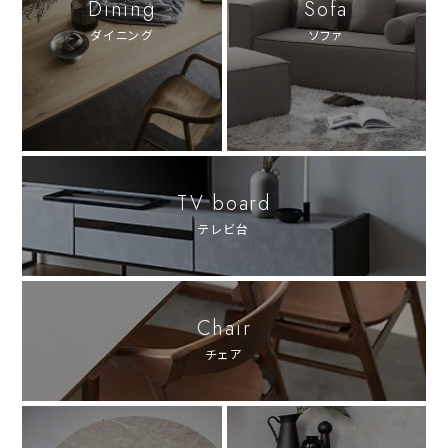
Dining
Sofa
ダイニング
ソファ
TV board
テレビ台
Chair
チェア