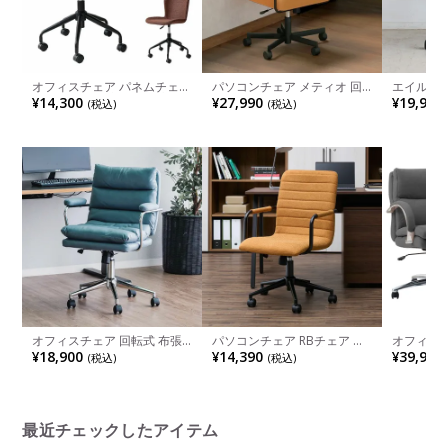
オフィスチェア パネムチェア
パソコンチェア メティオ 回
エイル オ
ファブリック 座面昇降 高さ
転 チェア キャスター付き 上
皮革(PU)
¥14,300
¥27,990
¥19,900
(税込)
(税込)
調整 昇降レバー キャスター
下昇降 肘付き デスクチェア
ー デスク
付き 回転 肘なし ワークチェ
かわいい ワークチェア PCチ
ア デスクチェア ミーティン
ェア おしゃれ 椅子 黒 キャメ
グチェア
ル ヴィンテージ風
オフィスチェア 回転式 布張
パソコンチェア RBチェア 肘
オフィスチェ
り 椅子 肘付き 昇降式 チェア
掛け 布張り チェア 高さ調節
ト 肘付き
¥18,900
¥14,390
¥39,900
(税込)
(税込)
ー キャスター付き ワークチ
ミーティングチェア キャスタ
リクライ
ェア おしゃれ パソコンチェ
ー付き 椅子 ロッキング ファ
おしゃれ
ア PCチェア 会議室 モダン ブ
ブリックチェア オフィスチェ
ア キャス
ラウン ブルー
ア おしゃれ
コイル モ
最近チェックしたアイテム