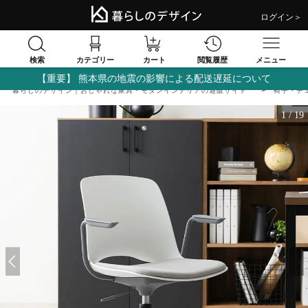
ログイン＞
検索
閲覧履歴
カテゴリー
カート
メニュー
【重要】 熊本県の地震の影響による配送遅延について
暮らしのデザイン｜おしゃれな家具・モダンインテリアの通販サイト
椅子・チ
1
/
19