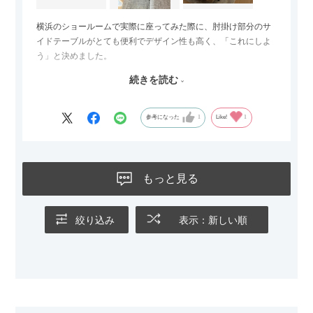
横浜のショールームで実際に座ってみた際に、肘掛け部分のサ
イドテーブルがとても便利でデザイン性も高く、「これにしよ
う」と決めました。
続きを読む
サイズは2.5人掛けですが、幅184cmとコンパクトなので圧迫感
がなく、わが家にはちょうど良いサイズ感でした。200cmのラ
グとのバランスもぴったりで、リビング全体がすっきり見えま
参考になった
1
Like!
1
す。
黒いスチール脚のおかげで抜け感があり、見た目が重たくなら
ないのもお気に入りのポイントです。さらに、わが家はソファ
もっと見る
の後ろ側を通ることも多い間取りなので、背面まできれいに仕
上げられているデザインも気に入っています。どの角度から見
ても美しく、空間の印象を損ないません。
絞り込み
表示：新しい順
カラーはベージュとグレージュの中間のような絶妙な色味で、
わが家のホテルライク×ジャパンディのインテリアにも自然にな
じみました。
子どもがいるので、撥水加工で汚れに強い生地なのもとても助