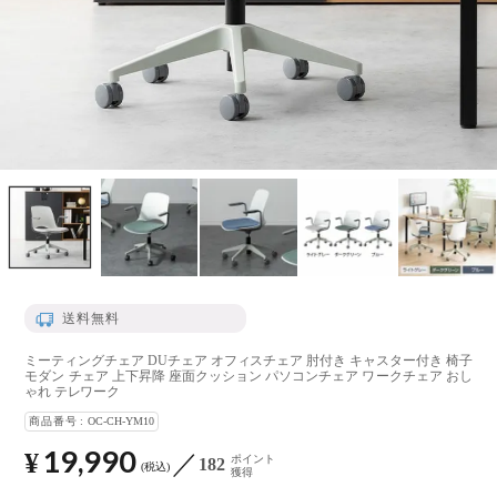
送料無料
ミーティングチェア DUチェア オフィスチェア 肘付き キャスター付き 椅子
モダン チェア 上下昇降 座面クッション パソコンチェア ワークチェア おし
ゃれ テレワーク
商品番号
OC-CH-YM10
19,990
¥
ポイント
182
税込
獲得