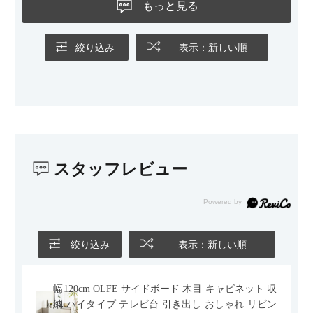
ないのもお気に入りのポイントです。さらに、わが家はソファ
もっと見る
の後ろ側を通ることも多い間取りなので、背面まできれいに仕
上げられているデザインも気に入っています。どの角度から見
ても美しく、空間の印象を損ないません。
絞り込み
表示：新しい順
カラーはベージュとグレージュの中間のような絶妙な色味で、
わが家のホテルライク×ジャパンディのインテリアにも自然にな
じみました。
子どもがいるので、撥水加工で汚れに強い生地なのもとても助
かっています。気兼ねなく使える安心感があります。
スタッフレビュー
また、カウチのように足を伸ばしてくつろげるスタイルが理想
だったので、それが叶って大満足です。オットマンは自由に動
かせるため、普段はカウチとして使い、来客時には離してスツ
ールとして使えるなど、使い勝手の良さも魅力だと感じていま
す。
絞り込み
表示：新しい順
幅120cm OLFE サイドボード 木目 キャビネット 収
納 ハイタイプ テレビ台 引き出し おしゃれ リビン