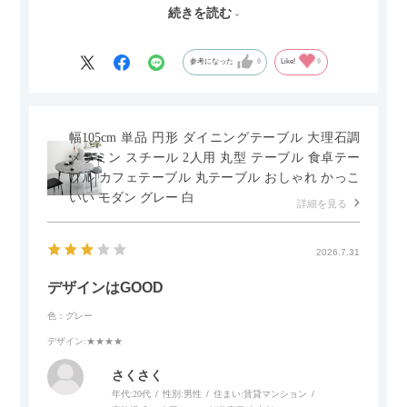
した。とても満足です！
続きを読む
セラミック天板が思った以上に滑りが良く、汚れも拭きやすい
ですがお皿もよく滑り…使い慣れるまでは少し気を付けなくて
はいけないかもしれません。天板が冷たいので冬にどうなるの
参考になった
0
Like!
0
かなというのも気になります。
幅105cm 単品 円形 ダイニングテーブル 大理石調
メラミン スチール 2人用 丸型 テーブル 食卓テー
ブル カフェテーブル 丸テーブル おしゃれ かっこ
いい モダン グレー 白
詳細を見る
2026.7.31
デザインはGOOD
色：グレー
デザイン
:★★★★
さくさく
年代:
20代
性別:
男性
住まい:
賃貸マンション