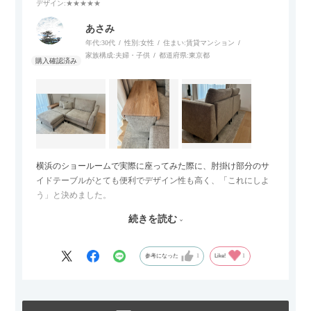
デザイン
:★★★★★
あさみ
年代:
30代
性別:
女性
住まい:
賃貸マンション
家族構成:
夫婦・子供
都道府県:
東京都
横浜のショールームで実際に座ってみた際に、肘掛け部分のサ
イドテーブルがとても便利でデザイン性も高く、「これにしよ
う」と決めました。
続きを読む
サイズは2.5人掛けですが、幅184cmとコンパクトなので圧迫感
がなく、わが家にはちょうど良いサイズ感でした。200cmのラ
グとのバランスもぴったりで、リビング全体がすっきり見えま
参考になった
1
Like!
1
す。
黒いスチール脚のおかげで抜け感があり、見た目が重たくなら