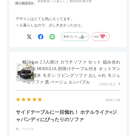
家族構成:
一人暮らし
都道府県:
東京都
デザインはとても気に入ってます。
一人暮らしなので、少し大きかったかと。
参考になった
0
Like!
0
幅184cm 2.5人掛け カウチソファ セット 組み合わ
せ自由 MODULIA 肘掛けテーブル付き オットマン
付き 撥水 モダン リビングソファ おしゃれ モジュ
ールソファ 黒 ベージュ ルンバブル
詳細を見る
2026.7.26
サイドテーブルに一目惚れ！ ホテルライク×ジ
ャパンディにぴったりのソファ
色：ベージュ