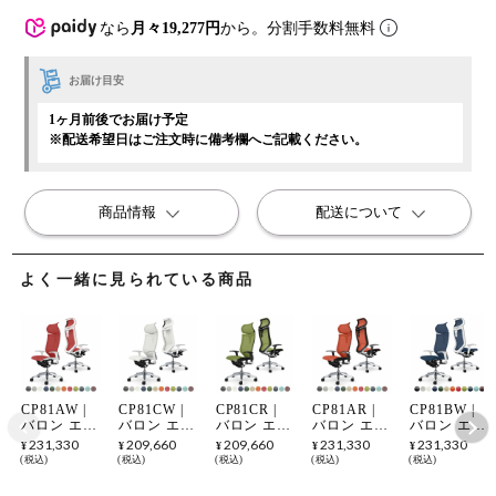
なら
月々19,277円
から。分割手数料無料
お届け目安
1ヶ月前後でお届け予定
※配送希望日はご注文時に備考欄へご記載ください。
商品情報
配送について
よく一緒に見られている商品
CP81AW |
CP81CW |
CP81CR |
CP81AR |
CP81BW |
バロン エク
バロン エク
バロン エク
バロン エク
バロン エク
ストラハイ
ストラハイ
ストラハイ
ストラハイ
ストラハイ
231,330
209,660
209,660
231,330
231,330
¥
¥
¥
¥
¥
バック 可動
バック 可動
バック 可動
バック 可動
バック 可動
税込
税込
税込
税込
税込
ヘッドレス
ヘッドレス
ヘッドレス
ヘッドレス
ヘッドレス
ト 座メッシ
ト 座メッシ
ト 座メッシ
ト 座メッシ
ト 座クッシ