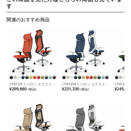
す
関連のおすすめ商品
CP81DR | バロン エクストラ
CP81BW | バロン エクストラ
CP81BZ
ハイバック 可動ヘッドレスト
ハイバック 可動ヘッドレスト
ハイバッ
¥209,660
¥231,330
¥245,08
(税込)
(税込)
座クッション アジャストアー
座クッション アジャストアー
座クッシ
ム シルバーフレーム ブラッ
ム ポリッシュフレーム ホワ
ム ポリッ
クボディ オカムラ オフィス
イトボディ オカムラ
イトボデ
チェア おしゃれ 完成品
付き オカ