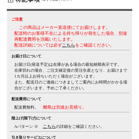
文の場合、受注生産品となりますので、メールでの納期
確定後の
変更は不可
となります。
ご注意
機能
・アンクルチルトリクライニング(リクライニング角度
この商品はメーカー直送便にてお届けします。
23度・任意位置固定可・強弱調整可)
くるぶしの動き
配送時のお客様不在による持ち帰りが発生した場合、別途
を中心として背と座がシンクロしてスライドします。
・
再配達費用を頂戴いたします。
座面高さ調節(上下100mm)
・座面奥行き調整(前後
配送詳細については必ず
こちら
をご確認ください。
50mm)
・アジャストアーム高さ調節(100mm)
・アジャ
ストアーム角度調節(内側/60度・2段階、外側/30度・1
お届け日について
段階)
・可動ヘッドレスト(上下90mm、前後20度)
お届け日(発送予定)は在庫がある場合の最短納期表示です。
在庫切れの場合、ご注文確定後の受注生産となり、お届けまで
生産国
日本
1カ月以上お待ちいただく場合がございます。
また、配送日のご連絡につきましてご案内にお時間がかかる場
保証について
1～8年保証(部位により保証期間が変わります)
※社団法
合がございます。予めご了承ください。
人日本オフィス家具協会(JOIFA)規定に基づく
※詳しく
は
こちら
の保証ページをご確認ください。
配送費用について
変更点
張地：モール糸入りで光沢感のある織物 ⇒ 落ち着いた
配送費無料。
離島は別途お見積り。
光沢で透明感がある織物 に変更
カラー名：オレンジ ⇒
階上げ(階下げ)について
オレンジレッド 張地変更に伴い名称変更
(変更日：ブラ
ック 2024年5月1日、その他カラー 2025年1月より順
Aパターン ※
こちら
の詳細をご確認ください。
次)
引き取りサービスについて