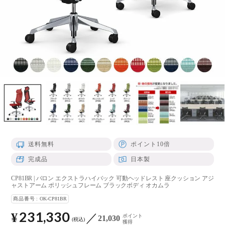
送料無料
ポイント10倍
完成品
日本製
CP81BR | バロン エクストラハイバック 可動ヘッドレスト 座クッション アジ
ャストアーム ポリッシュフレーム ブラックボディ オカムラ
商品番号
OK-CP81BR
231,330
¥
ポイント
21,030
税込
獲得