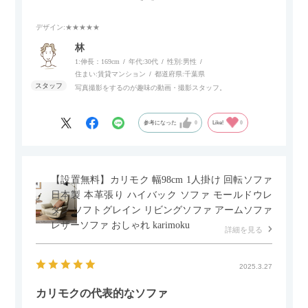
スマホやタブレットを充電しながらリラックスできるのが嬉し
いポイント。
デザイン
:★★★★★
個人的にはコードレス＆充電式なので、コンセントの場所を気
林
にせず、好きな場所に置けるのが画期的に感じました。
1:伸長：169cm
年代:
30代
性別:
男性
住まい:
賃貸マンション
都道府県:
千葉県
写真撮影をするのが趣味の動画・撮影スタッフ。
参考になった
0
Like!
0
【設置無料】カリモク 幅98cm 1人掛け 回転ソファ
日本製 本革張り ハイバック ソファ モールドウレ
タン ソフトグレイン リビングソファ アームソファ
レザーソファ おしゃれ karimoku
詳細を見る
2025.3.27
カリモクの代表的なソファ