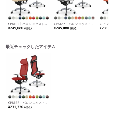
CP81BS | バロン エクストラ
CP81AZ | バロン エクストラ
CP81AR
ハイバック 可動ヘッドレスト
ハイバック 可動ヘッドレスト
ハイバッ
¥245,080
¥245,080
¥231,33
(税込)
(税込)
座クッション アジャストアー
座メッシュ アジャストアーム
座メッシ
ム ポリッシュフレーム ブラ
ポリッシュフレーム ホワイト
ポリッシ
ックボディ ランバーサポート
ボディ ランバーサポート付き
ボディ オ
付き オカムラ
オカムラ
最近チェックしたアイテム
CP81BR | バロン エクストラ
ハイバック 可動ヘッドレスト
¥231,330
(税込)
座クッション アジャストアー
ム ポリッシュフレーム ブラ