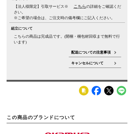
備考
・スタンダードメッシュ
適度な弾力性と優れた通気性
【法人様限定】引取サービス※
こちら
の詳細をご確認くだ
により、長時間でも快適な座り心地を実現します。
・グ
さい。
リーン購入法適合商品
※ご希望の場合は、ご注文時の備考欄にご記入ください。
組立について
こちらの商品は完成品です。(開梱・梱包材回収まで無料で行
います)
配送についての注意事項
キャンセルについて
この商品のブランドについて