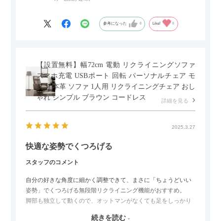
ペースを最小限に抑えられ、省スペースでご利用いただけるの
もポイントです！
参考になった
0
Like!
0
【設置無料】幅72cm 電動 リクライニングソファ
スマホ充電 USBポート 回転 パーソナルチェア モ
ダン 本革 ソファ 1人用 リクライニングチェア おし
ゃれ シンプル ブラウン コードレス
詳細を見る
2025.3.27
快適な姿勢でくつろげる
スタッフのコメント
自分の好きな角度に細かく調整できて、まさに「ちょうどいい
姿勢」でくつろげる無段階リクライニング機能がおすすめ。
脚部も独立して動くので、オットマンがなくても足をしっかり
伸ばせたり、スイッチ部分にはUSBポートもついているので、
続きを読む