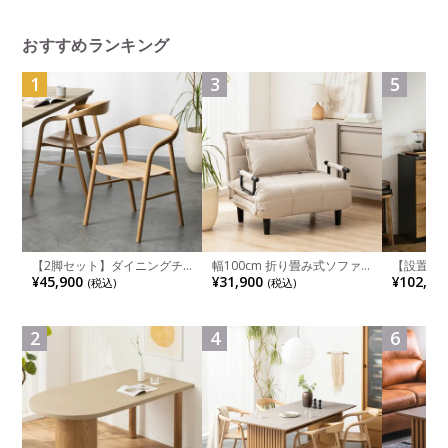
ックボディ オカムラ
おすすめランキング
1
3
5
【2脚セット】ダイニングチ
幅100cm 折り畳み式ソファ
【設置無料
ェア 木製 LUGA 肘付き チェ
ベッド コンパクト リクライ
チンカウ
¥45,900
¥31,900
¥102,00
(税込)
(税込)
ア 天然木 リビング椅子 板座
ニング カウチスタイル 省ス
板 引き出
食卓椅子 おしゃれ ウッドチ
ペース ファブリック
箱スペース
ェア アッシュ 和モダン ナチ
ンジ台 キ
ュラル ブラウン 完成品
れ ウッデ
2
4
6
ル グレー