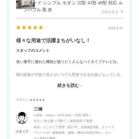
グボード シンプル モダン 32型 43型 49型 対応 ル
ンバブル 黒 灰
詳細を見る
2025.4.11
様々な用途で活躍まちがいなし！
スタッフのコメント
使い勝手に優れた機能が盛りだくさんなハイタイプテレビ台。
脚の脱着が可能で高さがいつでも変更できる仕様となっている
ので、リビングダイニングからベッドルームまで多目的な場面
続きを読む
でご使用いただけます。
デザイン
:★★★★★
また、補助テーブルとして使用可能なスライドテーブルや収納
内部にもプリンターなどが置けるスライド棚板がついているの
三橋
でテレビ台以外にもオフィスなどでの収納家具やリビングでの
1:伸長：169cm
年代:
40代
性別:
男性
サイドボードとして多目的な用途に対応しています。
住まい:
持ち家一戸建て
都道府県:
千葉県
家具・インテリア業界一筋17年。色彩検定3級、スリープ
アドバイザー資格保有。素材・構造の知見が深い。サッ
また、扉は横方向へのスライド式となっているので開閉時のス
カー観戦が趣味。