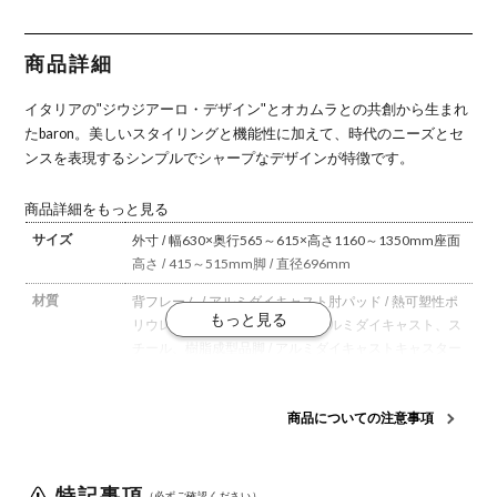
ュ アジャス
ュ アジャス
ュ アジャス
ュ アジャス
ョン アジャ
トアーム ポ
トアーム シ
トアーム シ
トアーム ポ
ストアーム
リッシュフ
ルバーフレ
ルバーフレ
リッシュフ
ポリッシュ
レーム ホワ
ーム ホワイ
ーム ブラッ
レーム ブラ
フレーム ホ
商品詳細
イトボディ
トボディ オ
クボディ オ
ックボディ
ワイトボデ
オカムラ オ
カムラ オフ
カムラ
オカムラ
ィ オカムラ
フィスチェ
ィスチェア
イタリアの"ジウジアーロ・デザイン"とオカムラとの共創から生まれ
ア おしゃれ
おしゃれ 完
完成品
成品
たbaron。
美しいスタイリングと機能性に加えて、時代のニーズとセ
ンスを表現するシンプルでシャープなデザインが特徴です。
商品詳細をもっと見る
サイズ
外寸 / 幅630×奥行565～615×高さ1160～1350mm
座面
高さ / 415～515mm
脚 / 直径696mm
材質
背フレーム / アルミダイキャスト
肘パッド / 熱可塑性ポ
リウレタン
アジャストアーム / アルミダイキャスト、ス
チール、樹脂成型品
脚 / アルミダイキャスト
キャスター
/ 直径60mmナイロン双輪キャスターまたは、直径
60mmウレタン双輪キャスター
商品についての注意事項
座面タイプ
クッション
キャスタータ
ナイロンキャスターまたは、ウレタンキャスターの2種
イプ
特記事項
類からお選びください。
※ウレタンキャスターでのご注
（必ずご確認ください）