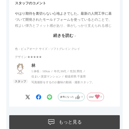
スタッフのコメント
やはり期待を裏切らない心地よさでした。最新の人間工学に基
づいて開発されたモールドフォームを使っているとのことで、
程よい弾力とフィット感があり、体がしっかり支えられる感じ
がします。長時間座っていても疲れにくいので、リビングでの
続きを読む
リラックスタイムによさそうでした。回転タイプなので、個人
的には狭いスペースでも立ち上がりがしやすい点が良かったで
色：ピュアオーク
サイズ：ソフトグレイン クレイ
す。
デザイン
:★★★★★
林
1:伸長：169cm
年代:
30代
性別:
男性
住まい:
賃貸マンション
都道府県:
千葉県
写真撮影をするのが趣味の動画・撮影スタッフ。
参考になった
0
Like!
0
もっと見る