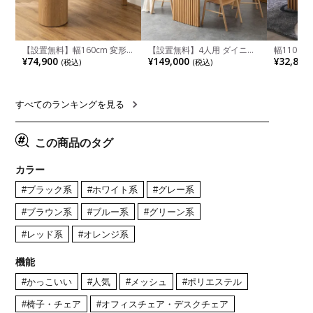
【設置無料】幅160cm 変形
【設置無料】4人用 ダイニン
幅110cm
半円 ダイニングテーブル モ
グテーブルセット 5点 LUGA
木目調 リ
¥74,900
¥149,000
¥32,800
(税込)
(税込)
ルタル風 LENAS コンクリー
セラミックテーブル おしゃれ
付き 長方
ト調 木脚 北欧モダン テーブ
ダイニングチェア 和モダン
ブル おし
ル 4人 食卓テーブル おしゃれ
ナチュラル ブラウン(幅
ブル 格子
ナチュラルモダン 韓国インテ
165cm 食卓テーブル×1 食卓
レー ナチ
リア風 グレージュ
椅子×4)
すべてのランキングを見る
この商品のタグ
カラー
#ブラック系
#ホワイト系
#グレー系
#ブラウン系
#ブルー系
#グリーン系
#レッド系
#オレンジ系
機能
#かっこいい
#人気
#メッシュ
#ポリエステル
#椅子・チェア
#オフィスチェア・デスクチェア