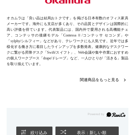
オカムラは「良い品は結局おトクです」を掲げる日本有数のオフィス家具
メーカーです。海外にも支店が多くあり、その品質とデザインは国際的に
高い評価を得ています。代表製品には、国内外で愛用される高機能チェ
ア、コンテッサの後継モデル「Contessa Ⅱ/コンテッサ セコンダ」や
「sylphy/シルフィー」などがあり、テレワークにも人気です。近年では多
様化する働き方に着目したラインアップを多数発表。健康的なデスクワー
クに繋がる昇降デスク「Swift/スイフト」、Web会議や集中作業におすすめ
の個人ワークブース「drape/ドレープ」など、一人ひとりが「活きる」製品
を取り揃えています。
関連商品をもっと見る
絞り込み
表示：新しい順