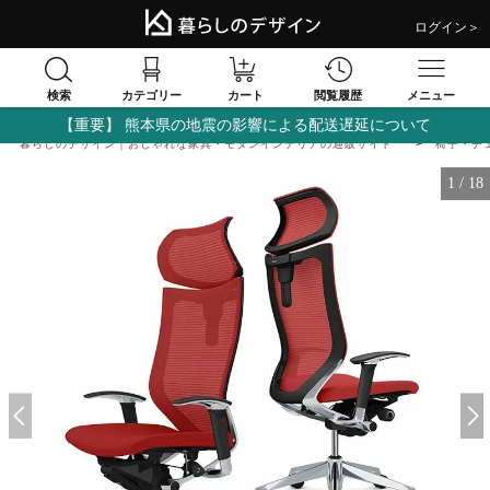
ログイン＞
検索
閲覧履歴
カテゴリー
カート
メニュー
【重要】 熊本県の地震の影響による配送遅延について
暮らしのデザイン｜おしゃれな家具・モダンインテリアの通販サイト
椅子・チ
1
/
18