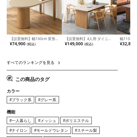
【設置無料】幅160cm 変形
【設置無料】4人用 ダイニン
幅110cm
半円 ダイニングテーブル モ
グテーブルセット 5点 LUGA
木目調 リ
¥74,900
¥149,000
¥32,800
(税込)
(税込)
ルタル風 LENAS コンクリー
セラミックテーブル おしゃれ
付き 長方
ト調 木脚 北欧モダン テーブ
ダイニングチェア 和モダン
ブル おし
ル 4人 食卓テーブル おしゃれ
ナチュラル ブラウン(幅
ブル 格子
ナチュラルモダン 韓国インテ
165cm 食卓テーブル×1 食卓
レー ナチ
リア風 グレージュ
椅子×4)
すべてのランキングを見る
この商品のタグ
カラー
#ブラック系
#グレー系
機能
#一人暮らし
#メッシュ
#ポリエステル
#ナイロン
#モールドウレタン
#スチール製