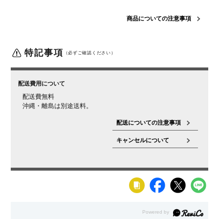
重量
23.5kg
材質
【座】
張地 / ナイロン、ポリエステル
座受 / スチール
座
商品についての注意事項
受けカバー / ポリプロピレン
クッション / モールドウレ
タン(座面前方)
【肘】
ナイロン、ポリウレタン(パッド
部)
【背】
背フレーム / ポリプロピレン
張地 / ナイロン、
特記事項
（必ずご確認ください）
ポリエステル
ランバーサポート / ナイロン、ポリプロピ
レン
【脚】
脚 / ナイロン
ガスシリンダー / スチール
キャ
スター / ナイロン、ポリプロピレン、スチール
【ヘッド
配送費用について
レスト】
ポリプロピレン
張地 / ナイロン、ポリエステル
配送費無料
背
メッシュ
沖縄・離島は別途送料。
座
メッシュ
配送についての注意事項
肘
アジャスタブルアーム
キャンセルについて
脚
キャスター脚
キャスター
ナイロンキャスター
機能・特徴
・可動式ヘッドレスト(角度・高さ調節)
・可動式ランバ
ーサポート(高さ6段階調節)
・3Dアーム(高さ6段階、前
後9段階、角度3段階調節)
・3段階リクライニング
・シン