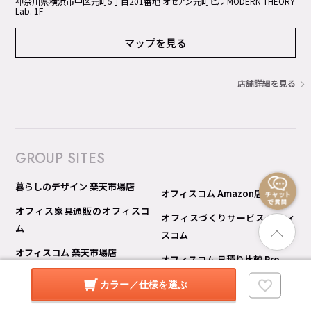
神奈川県横浜市中区元町5丁⽬201番地 オセアン元町ビル MODERN THEORY
Lab. 1F
マップを見る
店舗詳細を見る
GROUP SITES
暮らしのデザイン 楽天市場店
オフィスコム Amazon店
オフィス家具通販のオフィスコ
オフィスづくりサービス オフィ
ム
スコム
オフィスコム 楽天市場店
オフィスコム 見積り比較 Pro
オフィスコム Yahoo!ショッピン
カラー／仕様を選ぶ
グ店