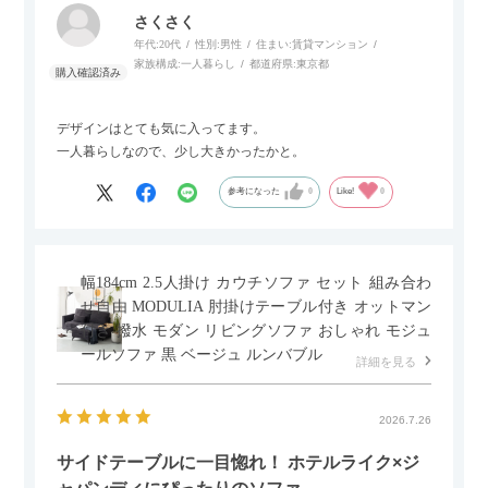
さくさく
年代:
20代
性別:
男性
住まい:
賃貸マンション
家族構成:
一人暮らし
都道府県:
東京都
デザインはとても気に入ってます。
一人暮らしなので、少し大きかったかと。
参考になった
0
Like!
0
幅184cm 2.5人掛け カウチソファ セット 組み合わ
せ自由 MODULIA 肘掛けテーブル付き オットマン
付き 撥水 モダン リビングソファ おしゃれ モジュ
ールソファ 黒 ベージュ ルンバブル
詳細を見る
2026.7.26
サイドテーブルに一目惚れ！ ホテルライク×ジ