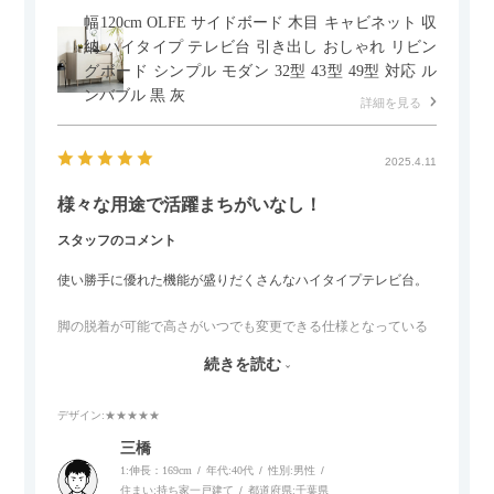
幅120cm OLFE サイドボード 木目 キャビネット 収
納 ハイタイプ テレビ台 引き出し おしゃれ リビン
グボード シンプル モダン 32型 43型 49型 対応 ル
ンバブル 黒 灰
詳細を見る
2025.4.11
様々な用途で活躍まちがいなし！
スタッフのコメント
使い勝手に優れた機能が盛りだくさんなハイタイプテレビ台。
脚の脱着が可能で高さがいつでも変更できる仕様となっている
ので、リビングダイニングからベッドルームまで多目的な場面
続きを読む
でご使用いただけます。
デザイン
:★★★★★
また、補助テーブルとして使用可能なスライドテーブルや収納
内部にもプリンターなどが置けるスライド棚板がついているの
三橋
でテレビ台以外にもオフィスなどでの収納家具やリビングでの
1:伸長：169cm
年代:
40代
性別:
男性
サイドボードとして多目的な用途に対応しています。
住まい:
持ち家一戸建て
都道府県:
千葉県