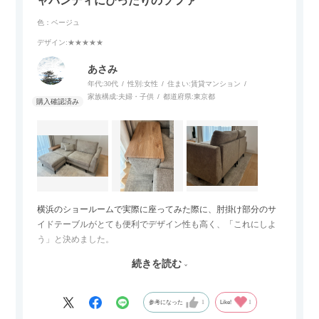
ャパンディにぴったりのソファ
色：ベージュ
デザイン
:★★★★★
あさみ
年代:
30代
性別:
女性
住まい:
賃貸マンション
家族構成:
夫婦・子供
都道府県:
東京都
横浜のショールームで実際に座ってみた際に、肘掛け部分のサ
イドテーブルがとても便利でデザイン性も高く、「これにしよ
う」と決めました。
続きを読む
サイズは2.5人掛けですが、幅184cmとコンパクトなので圧迫感
がなく、わが家にはちょうど良いサイズ感でした。200cmのラ
グとのバランスもぴったりで、リビング全体がすっきり見えま
参考になった
1
Like!
1
す。