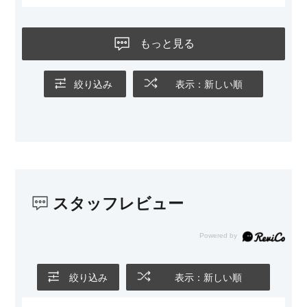
黒いスチール脚のおかげで抜け感があり、見た目が重たくなら
ないのもお気に入りのポイントです。さらに、わが家はソファ
もっと見る
の後ろ側を通ることも多い間取りなので、背面まできれいに仕
上げられているデザインも気に入っています。どの角度から見
ても美しく、空間の印象を損ないません。
絞り込み
表示：新しい順
カラーはベージュとグレージュの中間のような絶妙な色味で、
わが家のホテルライク×ジャパンディのインテリアにも自然にな
じみました。
子どもがいるので、撥水加工で汚れに強い生地なのもとても助
かっています。気兼ねなく使える安心感があります。
スタッフレビュー
また、カウチのように足を伸ばしてくつろげるスタイルが理想
だったので、それが叶って大満足です。オットマンは自由に動
かせるため、普段はカウチとして使い、来客時には離してスツ
ールとして使えるなど、使い勝手の良さも魅力だと感じていま
す。
絞り込み
表示：新しい順