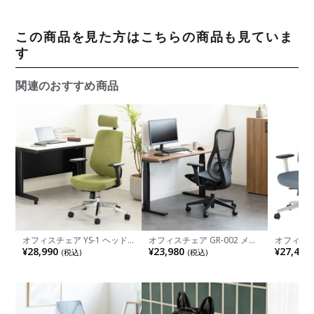
この商品を見た方はこちらの商品も見ていま
す
関連のおすすめ商品
オフィスチェア YS-1 ヘッド
オフィスチェア GR-002 メッ
オフィスチ
レスト付き 肘付き キャスタ
シュチェア 背ロッキング チ
付き ラン
¥28,990
¥23,980
¥27,480
(税込)
(税込)
ー付き ランバーサポート シ
ェア ヘッドレスト ゲーミン
工学 シン
ンクロロッキング 人間工学
グチェア 可動式ランバーサポ
ッシュチ
メッシュ ファブリック ワー
ート テレワーク 在宅チェア
テレワーク
クチェア おしゃれ ゲーミン
ワークチェア ブラック グレ
おしゃれ
グチェア
ー