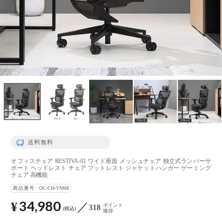
送料無料
オフィスチェア RESTIVA-01 ワイド座面 メッシュチェア 独立式ランバーサ
ポート ヘッドレスト チェア フットレスト ジャケットハンガー ゲーミング
チェア 高機能
商品番号
OC-CH-YM08
34,980
¥
ポイント
318
税込
獲得