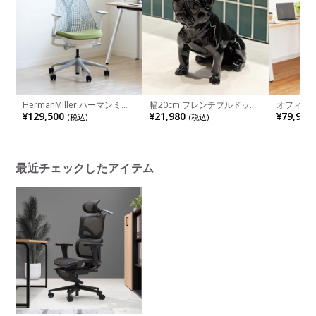
HermanMiller ハーマンミラ
幅20cm フレンチブルドッグ
オフィスチェ
ー オフィスチェア Sayl Chair
オブジェ メタルカラー イン
ヴォリア 
¥129,500
¥21,980
¥79,900
(税込)
(税込)
セイルチェア ホワイトフレー
テリア小物 インテリア雑貨
ットレス
ム アジャスタブルアーム 前
ブルドッグ 動物 飾り 犬 フレ
ランバーサ
傾チルト デスクチェア おし
ブル 置物 おしゃれ カラフル
ライニン
ゃれ 在宅ワーク 事務椅子
玄関 リビング 完成品
グ 可動肘
最近チェックしたアイテム