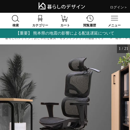
ログイン＞
検索
閲覧履歴
カテゴリー
カート
メニュー
【重要】 熊本県の地震の影響による配送遅延について
暮らしのデザイン｜おしゃれな家具・モダンインテリアの通販サイト
椅子・チ
1
/
21