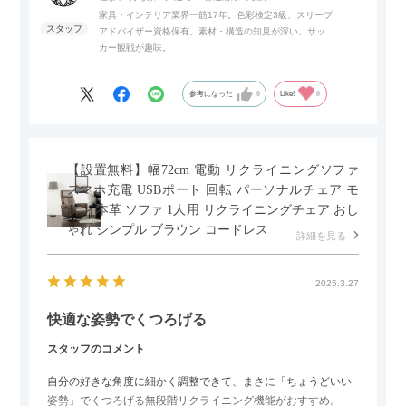
家具・インテリア業界一筋17年。色彩検定3級、スリープ
アドバイザー資格保有。素材・構造の知見が深い。サッ
また、扉は横方向へのスライド式となっているので開閉時のス
カー観戦が趣味。
ペースを最小限に抑えられ、省スペースでご利用いただけるの
もポイントです！
参考になった
0
Like!
0
【設置無料】幅72cm 電動 リクライニングソファ
スマホ充電 USBポート 回転 パーソナルチェア モ
ダン 本革 ソファ 1人用 リクライニングチェア おし
ゃれ シンプル ブラウン コードレス
詳細を見る
2025.3.27
快適な姿勢でくつろげる
スタッフのコメント
自分の好きな角度に細かく調整できて、まさに「ちょうどいい
姿勢」でくつろげる無段階リクライニング機能がおすすめ。