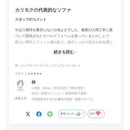
カリモクの代表的なソファ
スタッフのコメント
やはり期待を裏切らない心地よさでした。最新の人間工学に基
づいて開発されたモールドフォームを使っているとのことで、
程よい弾力とフィット感があり、体がしっかり支えられる感じ
がします。長時間座っていても疲れにくいので、リビングでの
続きを読む
リラックスタイムによさそうでした。回転タイプなので、個人
的には狭いスペースでも立ち上がりがしやすい点が良かったで
色：ピュアオーク
サイズ：ソフトグレイン クレイ
す。
デザイン
:★★★★★
林
1:伸長：169cm
年代:
30代
性別:
男性
住まい:
賃貸マンション
都道府県:
千葉県
写真撮影をするのが趣味の動画・撮影スタッフ。
参考になった
0
Like!
0