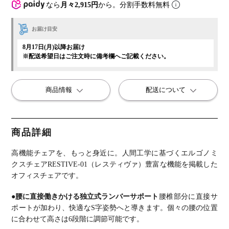
なら
月々2,915円
から。分割手数料無料
お届け目安
8月17日(月)以降お届け
※配送希望日はご注文時に備考欄へご記載ください。
商品情報
配送について
商品詳細
高機能チェアを、もっと身近に。
人間工学に基づくエルゴノミ
クスチェアRESTIVE-01（レスティヴァ）
豊富な機能を掲載した
オフィスチェアです。
●腰に直接働きかける独立式ランバーサポート
腰椎部分に直接サ
ポートが加わり、快適なS字姿勢へと導きます。
個々の腰の位置
に合わせて高さは6段階に調節可能です。