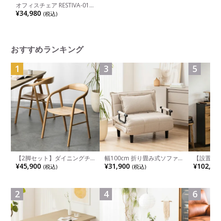
オフィスチェア RESTIVA-01
ワイド座面 メッシュチェア
¥34,980
(税込)
独立式ランバーサポート ヘッ
ドレスト チェア フットレス
ト ジャケットハンガー ゲー
ミングチェア 高機能
おすすめランキング
1
3
5
【2脚セット】ダイニングチ
幅100cm 折り畳み式ソファ
【設置無料
ェア 木製 LUGA 肘付き チェ
ベッド コンパクト リクライ
チンカウ
¥45,900
¥31,900
¥102,00
(税込)
(税込)
ア 天然木 リビング椅子 板座
ニング カウチスタイル 省ス
板 引き出
食卓椅子 おしゃれ ウッドチ
ペース ファブリック
箱スペース
ェア アッシュ 和モダン ナチ
ンジ台 キ
ュラル ブラウン 完成品
れ ウッデ
2
4
6
ル グレー