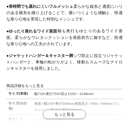
●長時間でも蒸れにくいフルメッシュ
柔らかな縦糸と適度にハリ
のある横糸を織り上げることで、吸いつくような感触と、快適
な座り心地を実現した特別なメッシュです。
●ゆったり座れるワイド座面
幅も奥行もゆとりのあるワイド座
面。
柔らかなウレタンクッションを座面前方に施すなど、快適
な座り心地への工夫がされています。
●ジャケットハンガー＆キャスター脚
シワ防止に役立つジャケッ
トハンガーと、車輪の転がりがよく、移動もスムーズなナイロ
ンキャスターを採用しました。
商品詳細をもっと見る
サイズ(本体)
幅710×奥行750×高さ1150～1240mm
サイズ(その
座面 / 幅530×奥行500mm
座面高さ / 450～540mm
フッ
他)
トレスト / 幅350×奥行230mm
背サイズ
エクストラハイバック