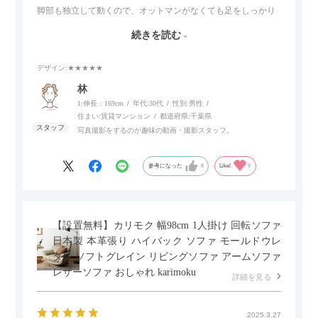
脚部も独立して動くので、オットマンがなくても足をしっかり
伸ばせたり、スイッチ部分にはUSBポートもついているので、
続きを読む
スマホやタブレットを充電しながらリラックスできるのが嬉し
いポイント。
デザイン
:★★★★★
個人的にはコードレス＆充電式なので、コンセントの場所を気
林
にせず、好きな場所に置けるのが画期的に感じました。
1:伸長：169cm
年代:
30代
性別:
男性
住まい:
賃貸マンション
都道府県:
千葉県
写真撮影をするのが趣味の動画・撮影スタッフ。
参考になった
0
Like!
0
【設置無料】カリモク 幅98cm 1人掛け 回転ソファ
日本製 本革張り ハイバック ソファ モールドウレ
タン ソフトグレイン リビングソファ アームソファ
レザーソファ おしゃれ karimoku
詳細を見る
2025.3.27