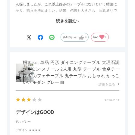
ん探しましたが、これ以上好みのテーブルはないという結論に
至り、購入を決めました。結果、色味も大きさも、写真通りで
した。とても満足です！
続きを読む
セラミック天板が思った以上に滑りが良く、汚れも拭きやすい
ですがお皿もよく滑り…使い慣れるまでは少し気を付けなくて
はいけないかもしれません。天板が冷たいので冬にどうなるの
参考になった
0
Like!
0
かなというのも気になります。
幅105cm 単品 円形 ダイニングテーブル 大理石調
メラミン スチール 2人用 丸型 テーブル 食卓テー
ブル カフェテーブル 丸テーブル おしゃれ かっこ
いい モダン グレー 白
詳細を見る
2026.7.31
デザインはGOOD
色：グレー
デザイン
:★★★★