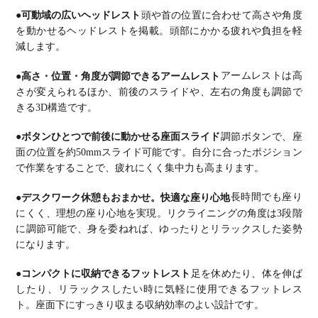
●可動域の広いヘッドレスト
頭や首の位置に合わせて高さや角度
を動かせるヘッドレストを掲載。
頭部にかかる疲れや負担を軽
減します。
●高さ・位置・角度が調節できるアームレスト
アームレストは高
さが変えられるほか、前後のスライドや、左右の角度も調節で
きる3D構造です。
●ボタンひとつで前後に動かせる座面スライド
調節ボタンで、座
面の位置を約50mmスライド可能です。
自分に合ったポジション
で作業をすることで、疲れにくく集中力も高まります。
●デスクワーク休憩もおまかせ。快適な座り心地
長時間でも座り
にくく、理想の座り心地を実現。
リクライニングの角度は3段階
に調節可能で、身を委ねれば、ゆったりとリラックスした姿勢
になります。
●コンパクトに収納できるフットレスト
足を休めたり、体を伸ば
したり、リラックスしたい時に気軽に使用できるフットレス
ト。
座面下にすっきり収まる収納効率のよい設計です。