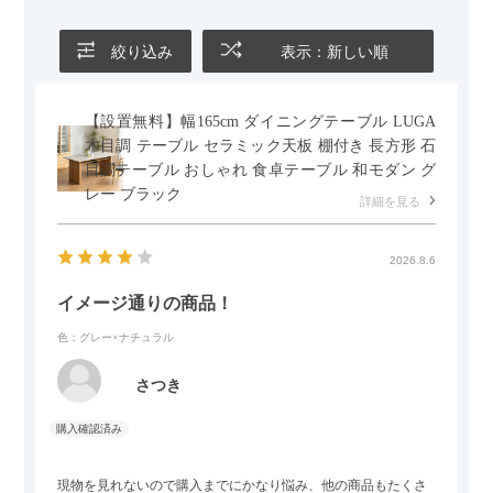
クロロッキング
・座面スライド(前後4段階調節)
・収納
式フットレスト
・ジャケットハンガー
・ガス圧式上下昇
降
絞り込み
表示：新しい順
梱包数
1
梱包サイズ
【設置無料】幅165cm ダイニングテーブル LUGA
幅740×奥行580×高さ660mm
木目調 テーブル セラミック天板 棚付き 長方形 石
梱包重量
28.5kg
目調テーブル おしゃれ 食卓テーブル 和モダン グ
レー ブラック
組み立て
お客様組立
詳細を見る
2026.8.6
イメージ通りの商品！
色：グレー×ナチュラル
さつき
現物を見れないので購入までにかなり悩み、他の商品もたくさ