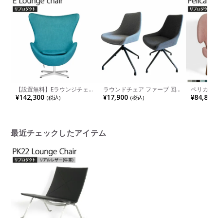
【設置無料】Eラウンジチェ
ラウンドチェア ファーブ 回
ペリカン
ア スカンディナヴィアデザイ
転 ファブリック スチール脚
ル リプロダクト
¥142,300
¥17,900
¥84,800
(税込)
(税込)
ン アルミダイキャスト・ポリ
肘なし 椅子 回転チェア ダイ
ク アッ
ッシュ仕上げ 回転機能 チル
ニングチェア
ト機能ファブリック レイクブ
ルー
最近チェックしたアイテム