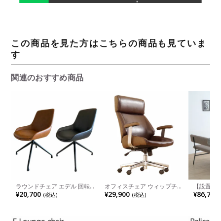
この商品を見た方はこちらの商品も見ていま
す
関連のおすすめ商品
ラウンドチェア エデル 回転
オフィスチェア ウィップチェ
【設置無料
合皮 スチール脚 肘なし 椅子
ア BR PCチェア 座面昇降 高
ダイニング
¥20,700
¥29,900
¥86,700
(税込)
(税込)
回転チェア ダイニングチェア
さ調整 昇降レバー キャスタ
ル＋ソフ
ー付き 回転 肘付き デスクチ
北欧 ナチ
ェア レザーチェア
ール脚