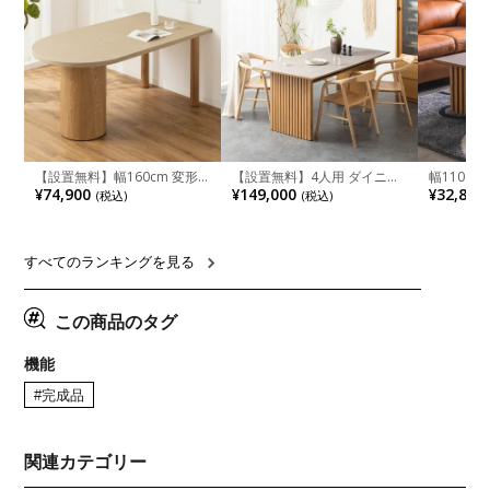
【設置無料】幅160cm 変形
【設置無料】4人用 ダイニン
幅110cm
半円 ダイニングテーブル モ
グテーブルセット 5点 LUGA
木目調 リ
¥74,900
¥149,000
¥32,800
(税込)
(税込)
ルタル風 LENAS コンクリー
セラミックテーブル おしゃれ
付き 長方
ト調 木脚 北欧モダン テーブ
ダイニングチェア 和モダン
ブル おし
ル 4人 食卓テーブル おしゃれ
ナチュラル ブラウン(幅
ブル 格子
ナチュラルモダン 韓国インテ
165cm 食卓テーブル×1 食卓
レー ナチ
リア風 グレージュ
椅子×4)
すべてのランキングを見る
この商品のタグ
機能
#完成品
関連カテゴリー