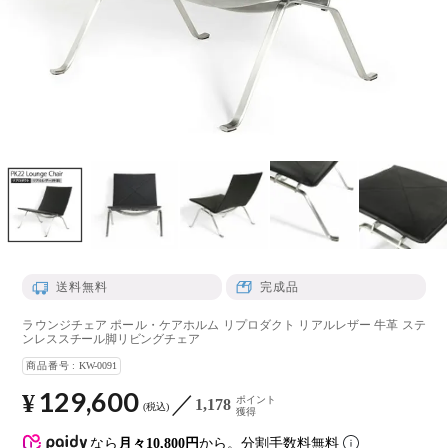
送料無料
完成品
ラウンジチェア ポール・ケアホルム リプロダクト リアルレザー 牛革 ステ
ンレススチール脚リビングチェア
商品番号
KW-0091
129,600
¥
ポイント
1,178
税込
獲得
なら
月々10,800円
から。分割手数料無料