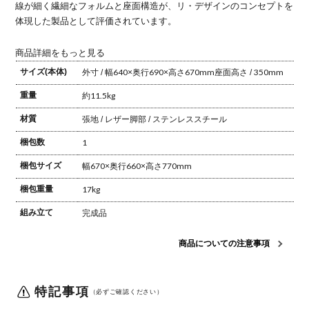
線が細く繊細なフォルムと座面構造が、リ・デザインのコンセプトを
体現した製品として評価されています。
商品詳細をもっと見る
サイズ(本体)
外寸 / 幅640×奥行690×高さ670mm
座面高さ / 350mm
重量
約11.5kg
材質
張地 / レザー
脚部 / ステンレススチール
梱包数
1
梱包サイズ
幅670×奥行660×高さ770mm
梱包重量
17kg
組み立て
完成品
商品についての注意事項
特記事項
（必ずご確認ください）