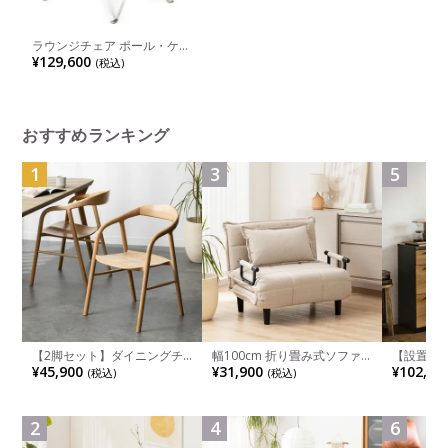
ラウンジチェア ポール・ケア
ホルム リプロダクト リアル
¥129,600
(税込)
レザー 牛革 ステンレススチ
ール脚リビングチェア
おすすめランキング
1
3
5
【2脚セット】ダイニングチ
幅100cm 折り畳み式ソファ
【設置無料
ェア 木製 LUGA 肘付き チェ
ベッド コンパクト リクライ
チンカウ
¥45,900
¥31,900
¥102,00
(税込)
(税込)
ア 天然木 リビング椅子 板座
ニング カウチスタイル 省ス
板 引き出
食卓椅子 おしゃれ ウッドチ
ペース ファブリック
箱スペース
ェア アッシュ 和モダン ナチ
ンジ台 キ
ュラル ブラウン 完成品
れ ウッデ
2
4
6
ル グレー