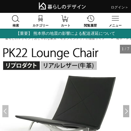
ログイン＞
検索
閲覧履歴
カテゴリー
カート
メニュー
【重要】 熊本県の地震の影響による配送遅延について
暮らしのデザイン｜おしゃれな家具・モダンインテリアの通販サイト
椅子・チ
1
/
7