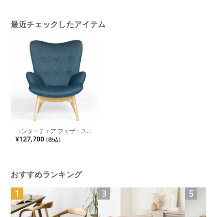
ームチェア
垢材 足置き付き カウンター
天井照明 
チェア バーチェア
リビング 
最近チェックしたアイテム
コンターチェア フェザースト
ーン リプロダクト ファブリ
¥127,700
(税込)
ック
おすすめランキング
1
3
5