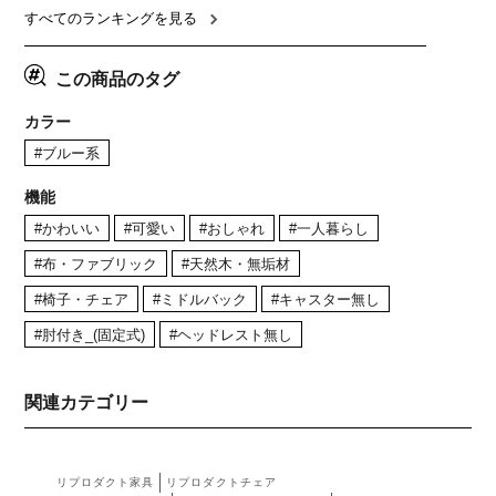
リア風 グレージュ
椅子×4)
すべてのランキングを見る
この商品のタグ
カラー
#ブルー系
機能
#かわいい
#可愛い
#おしゃれ
#一人暮らし
#布・ファブリック
#天然木・無垢材
#椅子・チェア
#ミドルバック
#キャスター無し
#肘付き_(固定式)
#ヘッドレスト無し
関連カテゴリー
リプロダクト家具
リプロダクトチェア