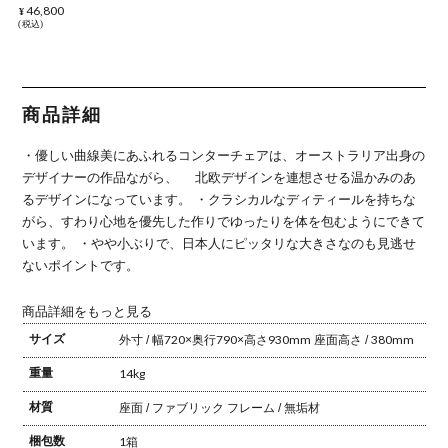
ェザースト
46,800
¥
ーン リプロ
税込
ダクト ファ
ブリック 完
成品
商品詳細
・優しい曲線美にあふれるコンターチェアは、オーストラリア出身の
デザイナーの作品ながら、
北欧デザインを連想させる温かみのあ
るデザインになっています。
・クラシカルなディティールを持ちな
がら、すわり心地を優先した作りでゆったりを体を包むようにできて
います。
・やや小ぶりで、日本人にピッタリな大きさなのも見逃せ
ないポイントです。
商品詳細をもっと見る
サイズ
外寸 / 幅720×奥行790×高さ930mm
座面高さ / 380mm
重量
14kg
材質
座面 / ファブリック
フレーム / 無垢材
梱包数
1箱