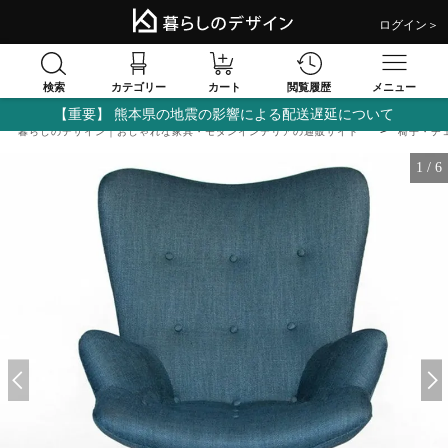
ログイン＞
検索
閲覧履歴
カテゴリー
カート
メニュー
【重要】 熊本県の地震の影響による配送遅延について
暮らしのデザイン｜おしゃれな家具・モダンインテリアの通販サイト
椅子・チ
1
/
6