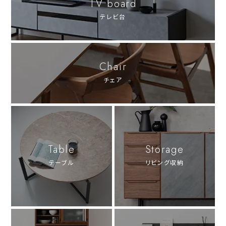
TV board
テレビ台
Chair
チェア
Table
Storage
テーブル
リビング収納