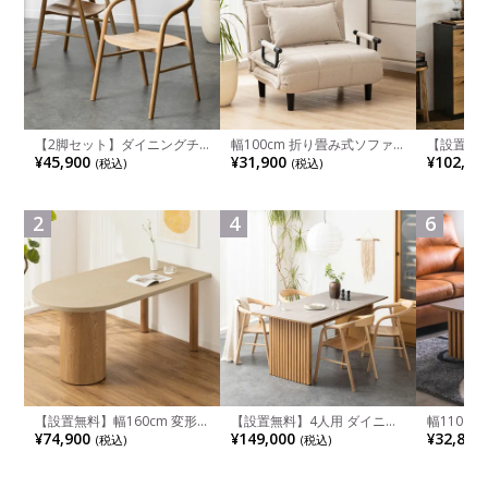
【2脚セット】ダイニングチ
幅100cm 折り畳み式ソファ
【設置無料
ェア 木製 LUGA 肘付き チェ
ベッド コンパクト リクライ
チンカウ
¥45,900
¥31,900
¥102,00
(税込)
(税込)
ア 天然木 リビング椅子 板座
ニング カウチスタイル 省ス
板 引き出
食卓椅子 おしゃれ ウッドチ
ペース ファブリック
箱スペース
ェア アッシュ 和モダン ナチ
ンジ台 キ
ュラル ブラウン 完成品
れ ウッデ
2
4
6
ル グレー
【設置無料】幅160cm 変形
【設置無料】4人用 ダイニン
幅110cm
半円 ダイニングテーブル モ
グテーブルセット 5点 LUGA
木目調 リ
¥74,900
¥149,000
¥32,800
(税込)
(税込)
ルタル風 LENAS コンクリー
セラミックテーブル おしゃれ
付き 長方
ト調 木脚 北欧モダン テーブ
ダイニングチェア 和モダン
ブル おし
ル 4人 食卓テーブル おしゃれ
ナチュラル ブラウン(幅
ブル 格子
ナチュラルモダン 韓国インテ
165cm 食卓テーブル×1 食卓
レー ナチ