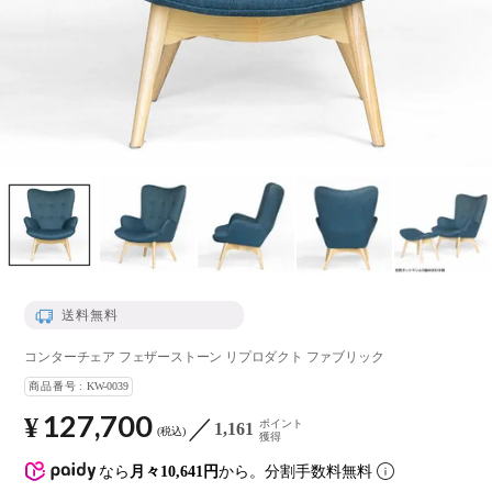
送料無料
コンターチェア フェザーストーン リプロダクト ファブリック
商品番号
KW-0039
127,700
¥
ポイント
1,161
税込
獲得
なら
月々10,641円
から。分割手数料無料