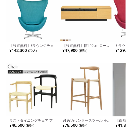
【設置無料】Eラウンジチェ
【設置無料】幅140cm ロー
E ラウン
ア スカンディナヴィアデザイ
ボード 木目調 引き出し付き
ナヴィア
¥142,300
¥47,900
¥129,40
(税込)
(税込)
ン アルミダイキャスト・ポリ
タップ収納付き 収納 テレビ
キャスト 
ッシュ仕上げ 回転機能 チル
ボード ロータイプ テレビ台
ァブリック
ト機能ファブリック レイクブ
おしゃれ シンプル 北欧 ナチ
ルー
ュラル ブラウン ホワイト 完
成品
ラストダイニングチェア アッ
9193カウンタースツール 座
【白熱電球
シュ無垢材 天然木 ナチュラ
面高さ65cm スカンディナヴ
ントライト
¥46,600
¥78,500
¥41,800
(税込)
(税込)
ル ペーパーコード 北欧デザ
ィアデザイン レッドオーク
ト 吊り下
イン リプロダクト 肘付きア
ペーパーコードナチュラル 無
間接照明 