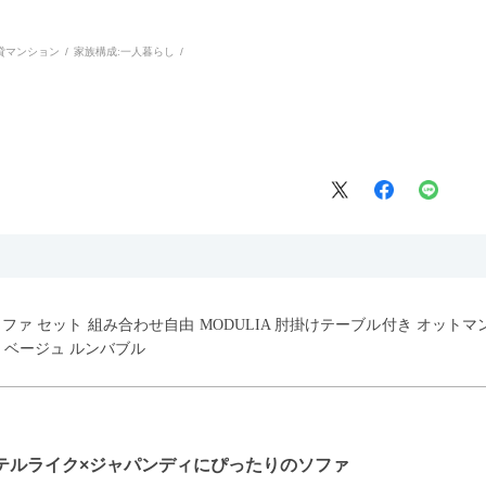
貸マンション
家族構成:
一人暮らし
ウチソファ セット 組み合わせ自由 MODULIA 肘掛けテーブル付き オット
 ベージュ ルンバブル
テルライク×ジャパンディにぴったりのソファ