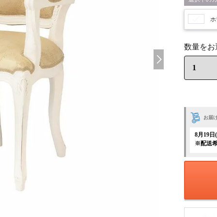
ホ
お届
8月19
※配送