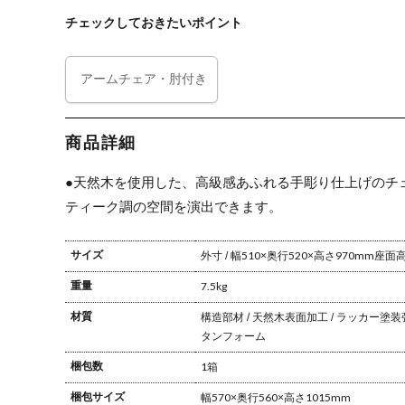
上げ 完成品 猫
成品 猫脚 アン
チェックしておきたいポイント
脚 アンティー
ティーク ヨー
ク ヨーロピア
ロピアン レト
ン レトロ イン
ロ インテリア
テリア 完成品
完成品
アームチェア・肘付き
商品詳細
●天然木を使用した、高級感あふれる手彫り仕上げのチ
ティーク調の空間を演出できます。
サイズ
外寸 / 幅510×奥行520×高さ970mm
座面高さ
重量
7.5kg
材質
構造部材 / 天然木
表面加工 / ラッカー塗装
タンフォーム
梱包数
1箱
梱包サイズ
幅570×奥行560×高さ1015mm