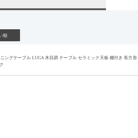
い順
イニングテーブル LUGA 木目調 テーブル セラミック天板 棚付き 長方
ク