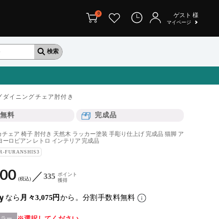
0
ゲスト
様
マイページ
グダイニングチェア肘付き
無料
完成品
チェア 椅子 肘付き 天然木 ラッカー塗装 手彫り仕上げ 完成品 猫脚 ア
ヨーロピアン レトロ インテリア 完成品
R-FURANSHIS3
900
ポイント
335
税込
獲得
なら
月々3,075円
から。分割手数料無料
カラー
選択してください