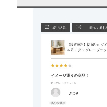
絞り込み
表示：新し
【設置無料】幅165cm ダ
ル 和モダン グレー ブラッ
イメージ通りの商品！
色：グレー×ナチュラル
さつき