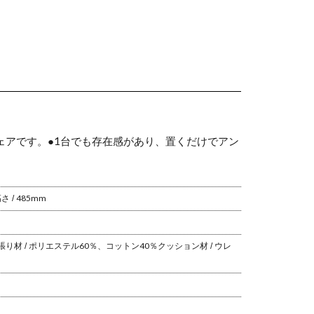
ェアです。
●1台でも存在感があり、置くだけでアン
 / 485mm
張り材 / ポリエステル60％、コットン40％
クッション材 / ウレ