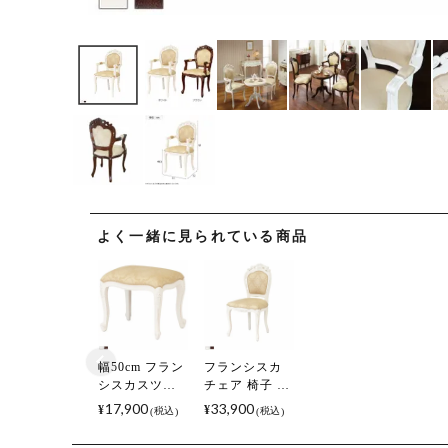
よく一緒に見られている商品
幅50cm フラン
フランシスカ
シスカスツー
チェア 椅子 肘
ル スツール 天
無し 天然木 ラ
17,900
33,900
¥
¥
税込
税込
然木 ラッカー
ッカー塗装 手
塗装 手彫り仕
彫り仕上げ 完