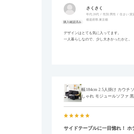
さくさく
年代:
20代
性別:
男性
住まい:
賃
都道府県:
東京都
デザインはとても気に入ってます。
一人暮らしなので、少し大きかったかと。
幅184cm 2.5人掛け カ
しゃれ モジュールソファ 黒
サイドテーブルに一目惚れ！ ホ