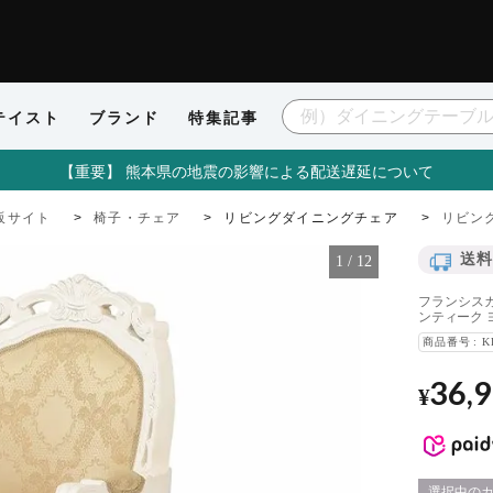
テイスト
ブランド
特集記事
【重要】 熊本県の地震の影響による配送遅延について
販サイト
椅子・チェア
リビングダイニングチェア
リビン
送料
1
/
12
フランシスカ
ンティーク 
商品番号
K
36,
¥