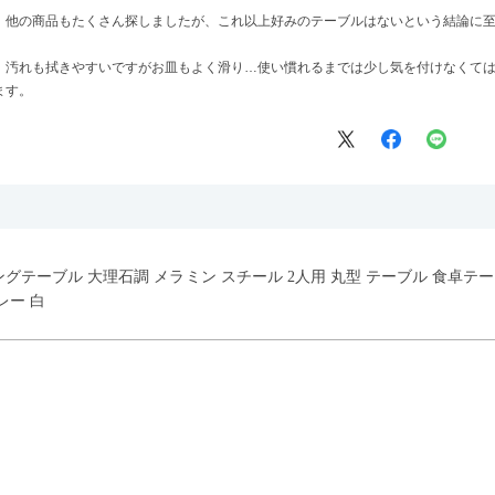
、他の商品もたくさん探しましたが、これ以上好みのテーブルはないという結論に
、汚れも拭きやすいですがお皿もよく滑り…使い慣れるまでは少し気を付けなくて
ます。
イニングテーブル 大理石調 メラミン スチール 2人用 丸型 テーブル 食卓
レー 白