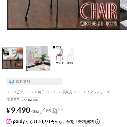
送料無料
ヨーロピアン チェア 椅子 ヨーロッパ風家具 ロートアイアンシリーズ
商品番号
JKP-IRI-0020
9,490
¥
ポイント
86
税込
獲得
なら
月々1,581円
から。分割手数料無料