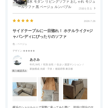
付き 撥水 モダン リビングソファ おしゃれ モジュ
ールソファ 黒 ベージュ ルンバブル
詳細を見る
2026.7.26
サイドテーブルに一目惚れ！ ホテルライク×ジ
ャパンディにぴったりのソファ
色：ベージュ
デザイン
:★★★★★
あさみ
年代:
30代
性別:
女性
住まい:
賃貸マンション
家族構成:
夫婦・子供
都道府県:
東京都
横浜のショールームで実際に座ってみた際に、肘掛け部分のサ