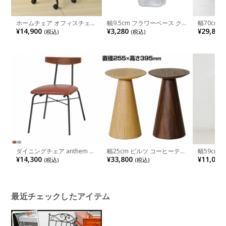
ホームチェア オフィスチェア
幅9.5cm フラワーベース クリ
幅70cm
テレワークチェア キャスター
ア ガラス 花瓶 キリン アニマ
ー オット
¥14,900
¥3,280
¥29,800
(税込)
(税込)
付き オシャレ
ルベース 花器 オブジェ おし
ツール お
ゃれ 花入れ 一輪挿し インテ
置き フェ
リア 雑貨 かわいい ギフト リ
然木脚 北
ビング 玄関 透明 完成品
ベージュ
ダイニングチェア anthem 肘
幅25cm ピルツ コーヒーテー
幅59cm 
なし スチール脚 PVCレザー
ブル スカンディナヴィアデザ
グネット
¥14,300
¥33,800
¥11,000
(税込)
(税込)
合皮 椅子 食卓椅子 リビング
イン 木製 丸天板 一本脚 ソフ
シンプル 
椅子 デスクチェア おしゃれ
ァテーブル サイドテーブル
店舗 収納
シンプル ヴィンテージ風 ブ
ディスプレイ ナイトテーブル
ラウン ナチュラル
最近チェックしたアイテム