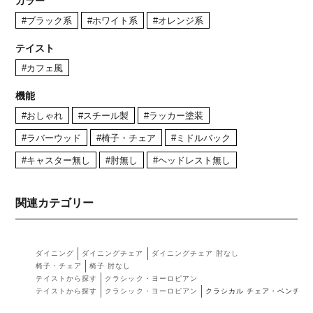
カラー
#ブラック系
#ホワイト系
#オレンジ系
テイスト
#カフェ風
機能
#おしゃれ
#スチール製
#ラッカー塗装
#ラバーウッド
#椅子・チェア
#ミドルバック
#キャスター無し
#肘無し
#ヘッドレスト無し
関連カテゴリー
ダイニング
ダイニングチェア
ダイニングチェア 肘なし
椅子・チェア
椅子 肘なし
テイストから探す
クラシック・ヨーロピアン
テイストから探す
クラシック・ヨーロピアン
クラシカル チェア・ベンチ