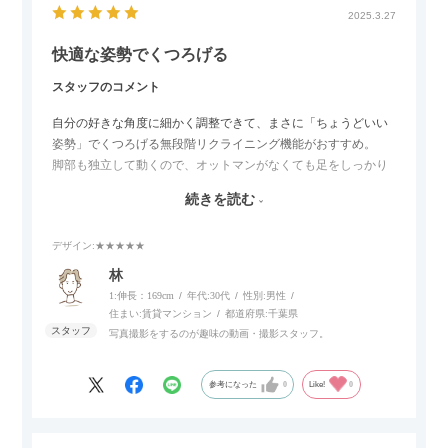
2025.3.27
快適な姿勢でくつろげる
スタッフのコメント
自分の好きな角度に細かく調整できて、まさに「ちょうどいい
姿勢」でくつろげる無段階リクライニング機能がおすすめ。
脚部も独立して動くので、オットマンがなくても足をしっかり
伸ばせたり、スイッチ部分にはUSBポートもついているので、
続きを読む
スマホやタブレットを充電しながらリラックスできるのが嬉し
いポイント。
デザイン
:★★★★★
個人的にはコードレス＆充電式なので、コンセントの場所を気
林
にせず、好きな場所に置けるのが画期的に感じました。
1:伸長：169cm
年代:
30代
性別:
男性
住まい:
賃貸マンション
都道府県:
千葉県
写真撮影をするのが趣味の動画・撮影スタッフ。
参考になった
0
Like!
0