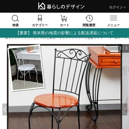
ログイン＞
検索
閲覧履歴
カテゴリー
カート
メニュー
【重要】 熊本県の地震の影響による配送遅延について
暮らしのデザイン｜おしゃれな家具・モダンインテリアの通販サイト
椅子・チ
1
/
3