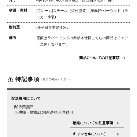
幅410×奥行480×高さ885（座面高さ420）mm
材質・素材
[フレーム]スチール（焼付塗装）
[座面]ラバーウッド（ラ
ッカー塗装)
耐荷重
[椅子耐荷重]約80kg
備考
座面はラバーウッドの天然木仕様
こちらの商品はチェア
ー単体となります。
商品についての注意事項
特記事項
（必ずご確認ください）
配送費用について
配送費無料
※沖縄・離島は別途送料お見積り
配送についての注意事項
キャンセルについて