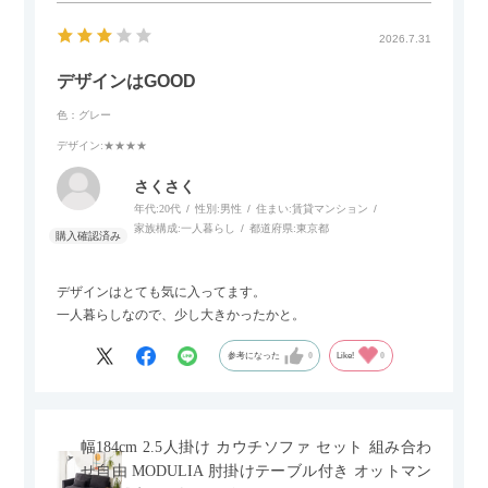
2026.7.31
デザインはGOOD
色：グレー
デザイン
:★★★★
さくさく
年代:
20代
性別:
男性
住まい:
賃貸マンション
家族構成:
一人暮らし
都道府県:
東京都
デザインはとても気に入ってます。
一人暮らしなので、少し大きかったかと。
参考になった
0
Like!
0
幅184cm 2.5人掛け カウチソファ セット 組み合わ
せ自由 MODULIA 肘掛けテーブル付き オットマン