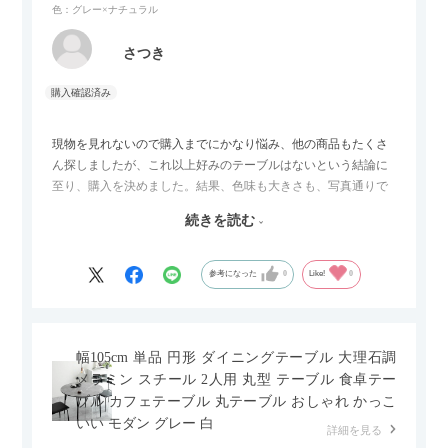
色：グレー×ナチュラル
さつき
現物を見れないので購入までにかなり悩み、他の商品もたくさ
ん探しましたが、これ以上好みのテーブルはないという結論に
至り、購入を決めました。結果、色味も大きさも、写真通りで
した。とても満足です！
続きを読む
セラミック天板が思った以上に滑りが良く、汚れも拭きやすい
ですがお皿もよく滑り…使い慣れるまでは少し気を付けなくて
はいけないかもしれません。天板が冷たいので冬にどうなるの
参考になった
0
Like!
0
かなというのも気になります。
幅105cm 単品 円形 ダイニングテーブル 大理石調
メラミン スチール 2人用 丸型 テーブル 食卓テー
ブル カフェテーブル 丸テーブル おしゃれ かっこ
いい モダン グレー 白
詳細を見る