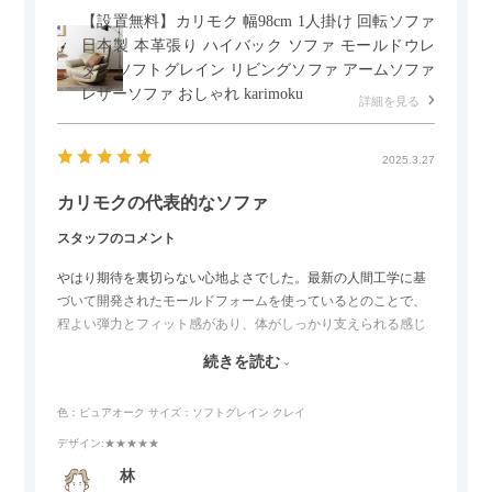
【設置無料】カリモク 幅98cm 1人掛け 回転ソファ
日本製 本革張り ハイバック ソファ モールドウレ
タン ソフトグレイン リビングソファ アームソファ
レザーソファ おしゃれ karimoku
詳細を見る
2025.3.27
カリモクの代表的なソファ
スタッフのコメント
やはり期待を裏切らない心地よさでした。最新の人間工学に基
づいて開発されたモールドフォームを使っているとのことで、
程よい弾力とフィット感があり、体がしっかり支えられる感じ
がします。長時間座っていても疲れにくいので、リビングでの
続きを読む
リラックスタイムによさそうでした。回転タイプなので、個人
的には狭いスペースでも立ち上がりがしやすい点が良かったで
色：ピュアオーク
サイズ：ソフトグレイン クレイ
す。
デザイン
:★★★★★
林