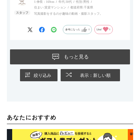
1:伸長：169cm
年代:
30代
性別:
男性
住まい:
賃貸マンション
都道府県:
千葉県
写真撮影をするのが趣味の動画・撮影スタッフ。
参考になった
0
Like!
0
もっと見る
絞り込み
表示：新しい順
あなたにおすすめ