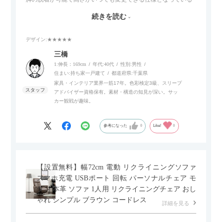
ので、リビングダイニングからベッドルームまで多目的な場面
続きを読む
でご使用いただけます。
デザイン
:★★★★★
また、補助テーブルとして使用可能なスライドテーブルや収納
内部にもプリンターなどが置けるスライド棚板がついているの
三橋
でテレビ台以外にもオフィスなどでの収納家具やリビングでの
1:伸長：169cm
年代:
40代
性別:
男性
サイドボードとして多目的な用途に対応しています。
住まい:
持ち家一戸建て
都道府県:
千葉県
家具・インテリア業界一筋17年。色彩検定3級、スリープ
アドバイザー資格保有。素材・構造の知見が深い。サッ
また、扉は横方向へのスライド式となっているので開閉時のス
カー観戦が趣味。
ペースを最小限に抑えられ、省スペースでご利用いただけるの
もポイントです！
参考になった
0
Like!
0
【設置無料】幅72cm 電動 リクライニングソファ
スマホ充電 USBポート 回転 パーソナルチェア モ
ダン 本革 ソファ 1人用 リクライニングチェア おし
ゃれ シンプル ブラウン コードレス
詳細を見る