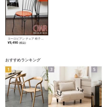
ヨーロピアン チェア 椅子 ヨ
ーロッパ風家具 ロートアイア
¥9,490
(税込)
ンシリーズ
おすすめランキング
1
3
5