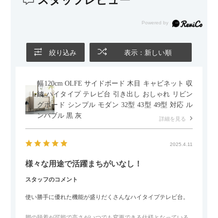
スタッフレビュー
また、カウチのように足を伸ばしてくつろげるスタイルが理想
だったので、それが叶って大満足です。オットマンは自由に動
かせるため、普段はカウチとして使い、来客時には離してスツ
ールとして使えるなど、使い勝手の良さも魅力だと感じていま
す。
絞り込み
表示：新しい順
幅120cm OLFE サイドボード 木目 キャビネット 収
納 ハイタイプ テレビ台 引き出し おしゃれ リビン
グボード シンプル モダン 32型 43型 49型 対応 ル
ンバブル 黒 灰
詳細を見る
2025.4.11
様々な用途で活躍まちがいなし！
スタッフのコメント
使い勝手に優れた機能が盛りだくさんなハイタイプテレビ台。
脚の脱着が可能で高さがいつでも変更できる仕様となっている