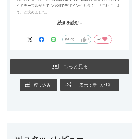
イドテーブルがとても便利でデザイン性も高く、「これにしよ
う」と決めました。
続きを読む
サイズは2.5人掛けですが、幅184cmとコンパクトなので圧迫感
がなく、わが家にはちょうど良いサイズ感でした。200cmのラ
グとのバランスもぴったりで、リビング全体がすっきり見えま
参考になった
1
Like!
1
す。
黒いスチール脚のおかげで抜け感があり、見た目が重たくなら
ないのもお気に入りのポイントです。さらに、わが家はソファ
もっと見る
の後ろ側を通ることも多い間取りなので、背面まできれいに仕
上げられているデザインも気に入っています。どの角度から見
ても美しく、空間の印象を損ないません。
絞り込み
表示：新しい順
カラーはベージュとグレージュの中間のような絶妙な色味で、
わが家のホテルライク×ジャパンディのインテリアにも自然にな
じみました。
子どもがいるので、撥水加工で汚れに強い生地なのもとても助
かっています。気兼ねなく使える安心感があります。