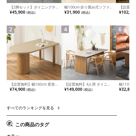
【2脚セット】ダイニングチ
幅100cm 折り畳み式ソファ
【設置無料
ェア 木製 LUGA 肘付き チェ
ベッド コンパクト リクライ
チンカウ
¥45,900
¥31,900
¥102,00
(税込)
(税込)
ア 天然木 リビング椅子 板座
ニング カウチスタイル 省ス
板 引き出
食卓椅子 おしゃれ ウッドチ
ペース ファブリック
箱スペース
ェア アッシュ 和モダン ナチ
ンジ台 キ
ュラル ブラウン 完成品
れ ウッデ
2
4
6
ル グレー
【設置無料】幅160cm 変形
【設置無料】4人用 ダイニン
幅110cm
半円 ダイニングテーブル モ
グテーブルセット 5点 LUGA
木目調 リ
¥74,900
¥149,000
¥32,800
(税込)
(税込)
ルタル風 LENAS コンクリー
セラミックテーブル おしゃれ
付き 長方
ト調 木脚 北欧モダン テーブ
ダイニングチェア 和モダン
ブル おし
ル 4人 食卓テーブル おしゃれ
ナチュラル ブラウン(幅
ブル 格子
ナチュラルモダン 韓国インテ
165cm 食卓テーブル×1 食卓
レー ナチ
リア風 グレージュ
椅子×4)
すべてのランキングを見る
この商品のタグ