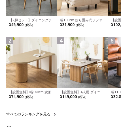
【2脚セット】ダイニングチ
幅100cm 折り畳み式ソファ
【設置無料
ェア 木製 LUGA 肘付き チェ
ベッド コンパクト リクライ
チンカウ
¥45,900
¥31,900
¥102,00
(税込)
(税込)
ア 天然木 リビング椅子 板座
ニング カウチスタイル 省ス
板 引き出
食卓椅子 おしゃれ ウッドチ
ペース ファブリック
箱スペース
ェア アッシュ 和モダン ナチ
ンジ台 キ
ュラル ブラウン 完成品
れ ウッデ
2
4
6
ル グレー
【設置無料】幅160cm 変形
【設置無料】4人用 ダイニン
幅110cm
半円 ダイニングテーブル モ
グテーブルセット 5点 LUGA
木目調 リ
¥74,900
¥149,000
¥32,800
(税込)
(税込)
ルタル風 LENAS コンクリー
セラミックテーブル おしゃれ
付き 長方
ト調 木脚 北欧モダン テーブ
ダイニングチェア 和モダン
ブル おし
ル 4人 食卓テーブル おしゃれ
ナチュラル ブラウン(幅
ブル 格子
ナチュラルモダン 韓国インテ
165cm 食卓テーブル×1 食卓
レー ナチ
リア風 グレージュ
椅子×4)
すべてのランキングを見る