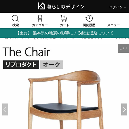
ログイン＞
検索
閲覧履歴
カテゴリー
カート
メニュー
【重要】 熊本県の地震の影響による配送遅延について
暮らしのデザイン｜おしゃれな家具・モダンインテリアの通販サイト
ダイニン
1
/
7