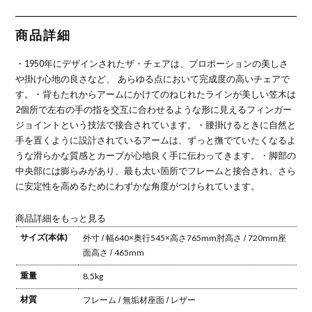
商品詳細
・1950年にデザインされたザ・チェアは、プロポーションの美しさ
や掛け心地の良さなど、 あらゆる点において完成度の高いチェアで
す。
・背もたれからアームにかけてのねじれたラインが美しい笠木は
2個所で左右の手の指を交互に合わせるような形に見えるフィンガー
ジョイントという技法で接合されています。
・腰掛けるときに自然と
手を置くように設計されているアームは、ずっと撫でていたくなるよ
うな滑らかな質感とカーブが心地良く手に伝わってきます。
・脚部の
中央部には膨らみがあり、最も太い箇所でフレームと接合され、さら
に安定性を高めるためにわずかな角度がつけられています。
商品詳細をもっと見る
サイズ(本体)
外寸 / 幅640×奥行545×高さ765mm
肘高さ / 720mm
座
面高さ / 465mm
重量
8.5kg
材質
フレーム / 無垢材
座面 / レザー