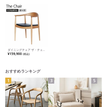
ダイニングチェア ザ・チェア
オーク ハンス・J・ウェグナ
¥159,900
(税込)
ー リプロダクト フレーム無
垢材 木製 座面 レザー 椅子 ア
ームチェア
おすすめランキング
1
3
5