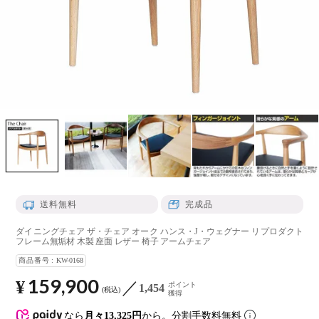
送料無料
完成品
ダイニングチェア ザ・チェア オーク ハンス・J・ウェグナー リプロダクト
フレーム無垢材 木製 座面 レザー 椅子 アームチェア
商品番号
KW-0168
159,900
¥
ポイント
1,454
税込
獲得
なら
月々13,325円
から。分割手数料無料