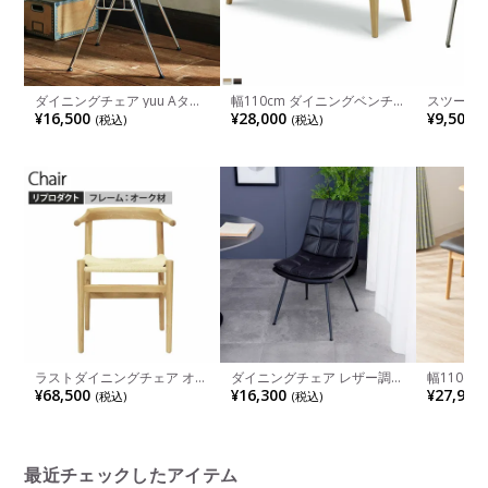
ダイニングチェア yuu Aタイ
幅110cm ダイニングベンチ
スツール 1
プ エッグチェア おしゃれ ス
木製 無垢 オーク PVC l字 ベン
ル 異素材
¥16,500
¥28,000
¥9,500
(税込)
(税込)
(
タッキングチェア CRASH ク
チ 食卓椅子 長椅子 食卓ベン
ラッシュプロジェクト モダン
チ いす ダイニング おしゃれ
ベージュ ブラック イエロー
北欧 ナチュラル ウォールナ
ブルー
ット ウィドゥスタイル
ラストダイニングチェア オー
ダイニングチェア レザー調
幅110c
ク無垢材 天然木 ナチュラル
チェア 肘なし スチール脚 イ
ベンチ ビ
¥68,500
¥16,300
¥27,900
(税込)
(税込)
ペーパーコード 北欧デザイン
ス チェアー シンプル 食卓椅
PVC 合
リプロダクト 肘付きアームチ
子 おしゃれ リビング椅子 モ
ングベンチ
ェア
ダン ブラック キャメル
子 ベンチ
ュラル ダ
最近チェックしたアイテム