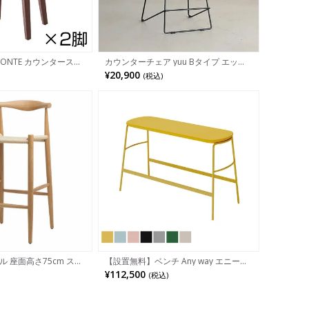
ONTE カウンタースツ
カウンターチェア yuu Bタイプ エッグ
フトレザー 丸型 カウン
チェア 布張り ダイニングチェア おしゃ
¥20,900
(税込)
れ ハイチェア CRASH クラッシュプロ
ジェクト モダン ブラック ベージュ
ル 座面高さ75cm スカ
【設置無料】ベンチ Any way エニーウ
デザイン レッドオーク
エイ ハイベンチ ミーティングチェア カ
¥112,500
(税込)
チュラル 無垢材 足置
ウンターチェア 固定脚 背なし K01-
ーチェア バーチェア
Z182CZ コクヨ