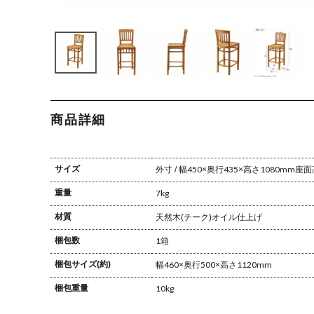
商品詳細
サイズ
外寸 / 幅450×奥行435×高さ1080mm
座面高
重量
7kg
材質
天然木(チーク)
オイル仕上げ
梱包数
1箱
梱包サイズ(約)
幅460×奥行500×高さ1120mm
梱包重量
10kg