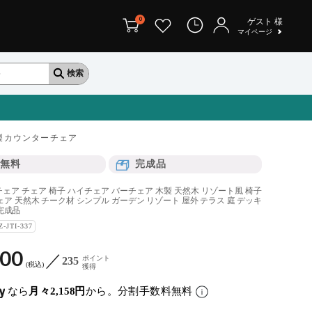
0
ゲスト
様
マイページ
製カウンターチェア
無料
完成品
ェア チェア 椅子 ハイチェア バーチェア 木製 天然木 リゾート風 椅子
ェア 天然木 チーク材 シンプル ガーデン リゾート 屋外 テラス 庭 デッキ
完成品
Z-JTI-337
900
ポイント
235
税込
獲得
なら
月々2,158円
から。分割手数料無料