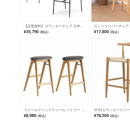
【設置無料】カウンターチェア 日本製
カントリーバーチェア 
プラス DC-WF ハイチェア 背もたれ付
北欧パイン材 天然木 
¥35,790
¥17,800
(税込)
(税込)
き バーチェア おしゃれ ミーティングチ
レ
ェア ローバック 背座ヌード モダン ホ
ワイト ブラック
フォールディングスツール バトラー 折
9193カウンタースツ
りたたみチェア 布張り 合成皮革 コーデ
65cm スカンディナヴ
¥8,980
¥78,500
(税込)
(税込)
ュロイ 軽量 カウンターチェア 椅子 カ
ッドオーク ペーパー
フェスタイル
無垢材 足置き付き カ
ーチェア