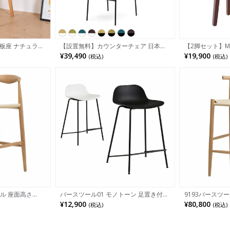
板座 ナチュラル
【設置無料】カウンターチェア 日本製
【2脚セット】M
ハイチェア オシャ
プラス DC-WF 布張り ハイチェア 背も
ール 天然木 ソ
¥39,490
¥19,900
(税込)
(税込)
たれ付き バーチェア おしゃれ ミーティ
ターチェア
ングチェア ローバック 背ヌード モダン
白 黒 黄 緑 茶
ール 座面高さ
バースツール01 モノトーン 足置き付き
9193バースツー
ィアデザイン レ
アジャスター付き ローバック ポリプロ
ンディナヴィア
¥12,900
¥80,800
(税込)
(税込)
コードナチュラル
ピレン カウンターチェア バーチェア ハ
ペーパーコードナ
ウンターチェア バ
イスツール
き付き カウンタ