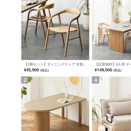
【設置無料】4人用 ダ
【2脚セット】ダイニングチェア 木製
ルセット 5点 LUGA
LUGA 肘付き チェア 天然木 リビング椅
¥149,000
¥45,900
(税込)
(税込)
ル おしゃれ ダイニン
子 板座 食卓椅子 おしゃれ ウッドチェ
ナチュラル ブラウン(幅
ア アッシュ 和モダン ナチュラル ブラ
ーブル×1 食卓椅子×4)
ウン 完成品
2
4