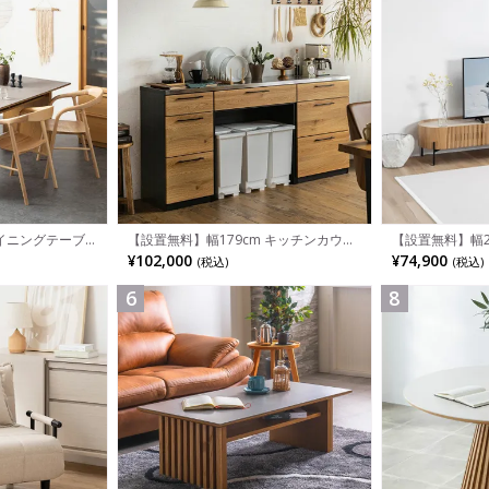
イニングテーブ
【設置無料】幅2
【設置無料】幅179cm キッチンカウン
 セラミックテーブ
製 テレビ台 収納
ター ステンレス天板 引き出し 収納 食
¥74,900
¥102,000
(税込)
(税込)
グチェア 和モダン
ーボード 引き出
器棚 ゴミ箱スペース 組み換え可能 レン
165cm 食卓テ
ホワイト ナチュラ
ジ台 キッチン収納 おしゃれ ウッディモ
ンバブル
ダン ナチュラル グレー
6
8