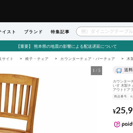
テイスト
ブランド
特集記事
【重要】 熊本県の地震の影響による配送遅延について
販サイト
椅子・チェア
カウンターチェア・バーチェア
木
送料
1
/
5
カウンターチ
いす 木製チ
アウトドア 
商品番号
A
25,
¥