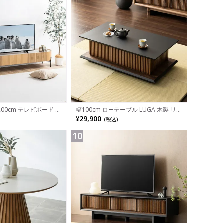
00cm テレビボード 木
幅100cm ローテーブル LUGA 木製 リ
 TV台 おしゃれ 格子 ロ
ビングテーブル 格子 座卓 収納付き セ
¥29,900
(税込)
し 脚付き 北欧 モダン
ンターテーブル おしゃれ コーヒーテー
ル ブラック 黒 白 ル
ブル 引き出し付き 和モダン グレー ブ
ラック 完成品
10