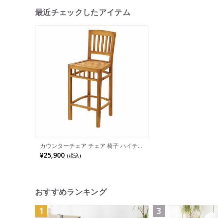
最近チェックしたアイテム
カウンターチェア チェア 椅子 ハイチェ
ア バーチェア 木製 天然木 リゾート風
¥25,900
(税込)
椅子 いす 木製チェア 天然木 チーク材
シンプル ガーデン リゾート 屋外 テラ
ス 庭 デッキ アウトドア 完成品
おすすめランキング
1
3