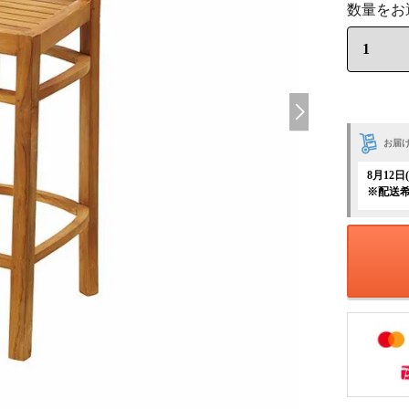
お届
8月12
※配送