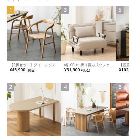
1
3
5
【2脚セット】ダイニングチ
幅100cm 折り畳み式ソファ
【設置無料
ェア 木製 LUGA 肘付き チェ
ベッド コンパクト リクライ
チンカウ
¥45,900
¥31,900
¥102,00
(税込)
(税込)
ア 天然木 リビング椅子 板座
ニング カウチスタイル 省ス
板 引き出
食卓椅子 おしゃれ ウッドチ
ペース ファブリック
箱スペース
ェア アッシュ 和モダン ナチ
ンジ台 キ
ュラル ブラウン 完成品
れ ウッデ
2
4
6
ル グレー