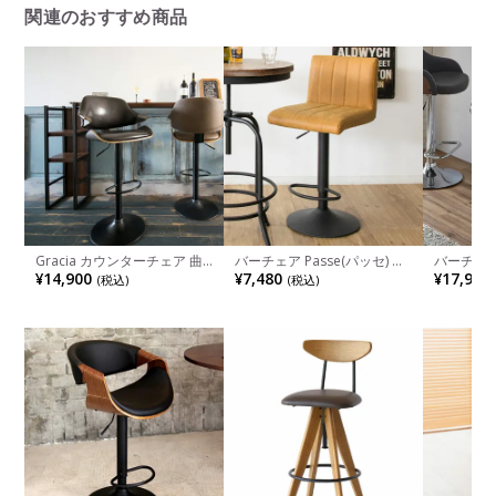
関連のおすすめ商品
Gracia カウンターチェア 曲
バーチェア Passe(パッセ) 合
バーチェア
げ木 背付き 昇降式 360度回
皮 ウレタン 回転式 昇降式 フ
レザー ウ
¥14,900
¥7,480
¥17,900
(税込)
(税込)
転 バーチェア ヴィンテージ
ットレスト付き カウンターチ
チール脚
ェア 回転椅子 スタンドチェ
背もたれ
ア ハイスツール おしゃれ レ
ア ハイチ
トロ ヴィンテージ
ン 北欧風