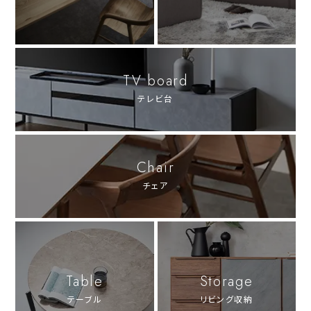
TV board
テレビ台
Chair
チェア
Table
Storage
テーブル
リビング収納