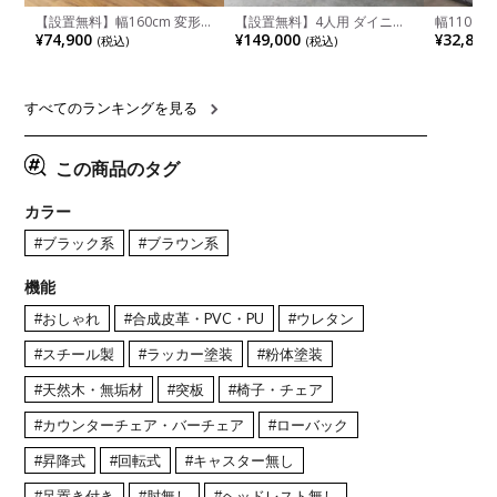
【設置無料】幅160cm 変形
【設置無料】4人用 ダイニン
幅110cm
半円 ダイニングテーブル モ
グテーブルセット 5点 LUGA
木目調 リ
¥74,900
¥149,000
¥32,800
(税込)
(税込)
ルタル風 LENAS コンクリー
セラミックテーブル おしゃれ
付き 長方
ト調 木脚 北欧モダン テーブ
ダイニングチェア 和モダン
ブル おし
ル 4人 食卓テーブル おしゃれ
ナチュラル ブラウン(幅
ブル 格子
ナチュラルモダン 韓国インテ
165cm 食卓テーブル×1 食卓
レー ナチ
リア風 グレージュ
椅子×4)
すべてのランキングを見る
この商品のタグ
カラー
#ブラック系
#ブラウン系
機能
#おしゃれ
#合成皮革・PVC・PU
#ウレタン
#スチール製
#ラッカー塗装
#粉体塗装
#天然木・無垢材
#突板
#椅子・チェア
#カウンターチェア・バーチェア
#ローバック
#昇降式
#回転式
#キャスター無し