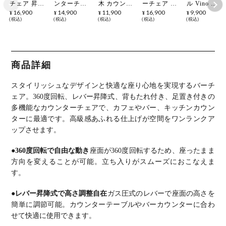
チェア 昇降
ンターチェ
木 カウンタ
ーチェア 曲
ル Vino カ
式 回転式
ア 曲げ木
ーチェア キ
木 背もたれ
ウンター椅
16,900
14,900
11,900
16,900
9,900
¥
¥
¥
¥
¥
フットレス
背付き 昇降
ャスター付
付 昇降式
子 合皮 ス
税込
税込
税込
税込
税込
ト付き 肘付
式 360度回
き 360度回
360度回転
チール脚 ハ
き 合皮 バ
転 バーチェ
転 昇降式
カウンター
イスツール
ーチェア ラ
ア ヴィンテ
椅子 バーチ
チェア ハイ
ハイチェア
ウンドチェ
ージ
ェア
チェア
背もたれあ
ア ハイチェ
り バーチェ
ア おしゃれ
ア ヴィンテ
商品詳細
かっこいい
ージ風 カフ
モダン 黒
ェ風 カウン
ブラック ブ
ターチェア
スタイリッシュなデザインと快適な座り心地を実現するバーチ
ラウン
おしゃれ ブ
ラウン
ェア。
360度回転、レバー昇降式、背もたれ付き、足置き付きの
多機能なカウンターチェアで、カフェやバー、キッチンカウン
ターに最適です。
高級感あふれる仕上げが空間をワンランクア
ップさせます。
●360度回転で自由な動き
座面が360度回転するため、座ったまま
方向を変えることが可能。立ち入りがスムーズにおこなえま
す。
●レバー昇降式で高さ調整自在
ガス圧式のレバーで座面の高さを
簡単に調節可能。カウンターテーブルやバーカウンターに合わ
せて快適に使用できます。