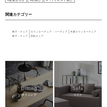
#足置き付き
#肘無し
#ヘッドレスト無し
関連カテゴリー
椅子・チェア
カウンターチェア・バーチェア
木製カウンターチェア
椅子・チェア
回転チェア
Dining
Sofa
ダイニング
ソファ