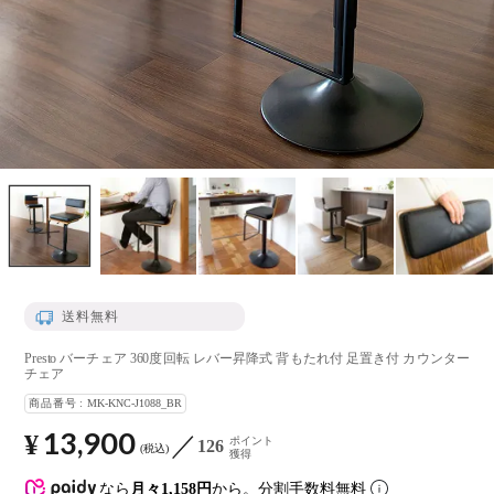
送料無料
Presto バーチェア 360度回転 レバー昇降式 背もたれ付 足置き付 カウンター
チェア
商品番号
MK-KNC-J1088_BR
13,900
¥
ポイント
126
税込
獲得
なら
月々1,158円
から。分割手数料無料