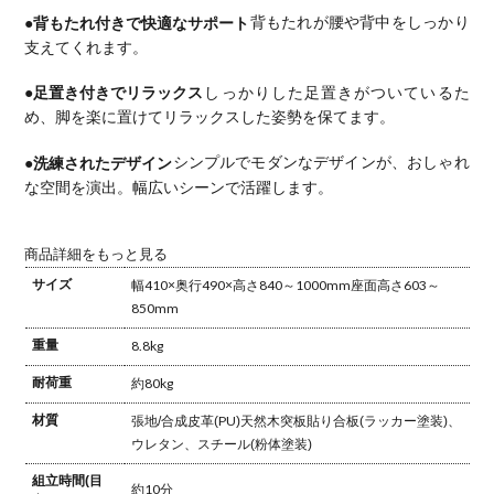
●背もたれ付きで快適なサポート
背もたれが腰や背中をしっかり
支えてくれます。
●足置き付きでリラックス
しっかりした足置きがついているた
め、脚を楽に置けてリラックスした姿勢を保てます。
●洗練されたデザイン
シンプルでモダンなデザインが、おしゃれ
な空間を演出。幅広いシーンで活躍します。
商品詳細をもっと見る
サイズ
幅410×奥行490×高さ840～1000mm
座面高さ603～
850mm
重量
8.8kg
耐荷重
約80kg
材質
張地/合成皮革(PU)
天然木突板貼り合板(ラッカー塗装)、
ウレタン、スチール(粉体塗装)
組立時間(目
約10分