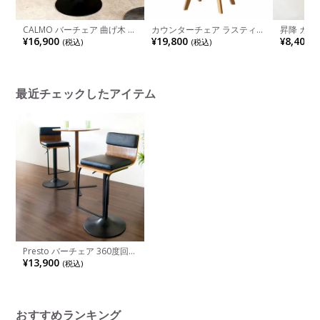
CALMO バーチェア 曲げ木 背
カウンターチェア ラスティッ
昇降 カウ
もたれ付き 回転 高さ調整 カ
ク 木製 天然木 背もたれ 固定
椅子 合皮
¥16,900
¥19,800
¥8,400
(税込)
(税込)
(
ウンターチェア ハイチェア
脚 高さ調節 回転 足置き 合成
ェア ハイ
皮革 バースツール
付き ハイ
フェ風 ヴ
ウン ブラ
最近チェックしたアイテム
Presto バーチェア 360度回転
レバー昇降式 背もたれ付 足
¥13,900
(税込)
置き付 カウンターチェア
おすすめランキング