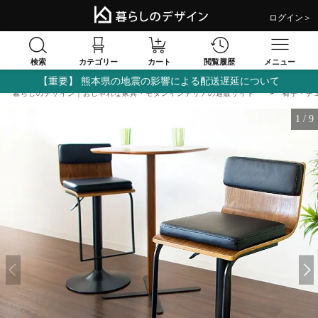
ログイン＞
検索
閲覧履歴
カテゴリー
カート
メニュー
【重要】 熊本県の地震の影響による配送遅延について
暮らしのデザイン｜おしゃれな家具・モダンインテリアの通販サイト
椅子・チ
1
/
9