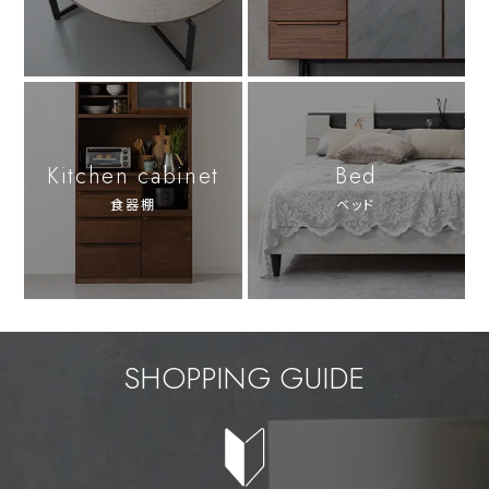
Kitchen cabinet
Bed
食器棚
ベッド
SHOPPING GUIDE