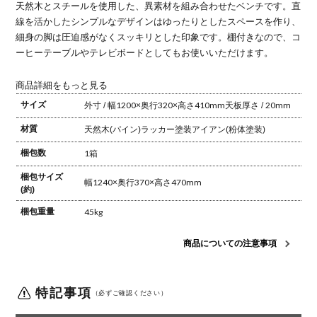
天然木とスチールを使用した、異素材を組み合わせたベンチです。
直
線を活かしたシンプルなデザインはゆったりとしたスペースを作り、
細身の脚は圧迫感がなくスッキリとした印象です。
棚付きなので、コ
ーヒーテーブルやテレビボードとしてもお使いいただけます。
商品詳細をもっと見る
サイズ
外寸 / 幅1200×奥行320×高さ410mm
天板厚さ / 20mm
材質
天然木(パイン)
ラッカー塗装
アイアン(粉体塗装)
梱包数
1箱
梱包サイズ
幅1240×奥行370×高さ470mm
(約)
梱包重量
45kg
商品についての注意事項
特記事項
（必ずご確認ください）