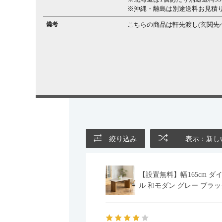
※沖縄・離島は別途送料お見積
備考
こちらの商品は軒先渡し(玄関先
絞り込み
表示：新し
【設置無料】幅165cm ダ
ル 和モダン グレー ブラッ