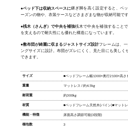
●ベッド下は収納スペースに
継ぎ脚を高く設定すると、ベ
ーズンの物や、衣装ケースなどさまざまな物が収納可能で
●桟木（さんぎ）で中央を補強
桟木で中央を補強すること
を支えるので耐久性にも優れた構造になっています。
●敷布団が綺麗に収まるジャストサイズ設計
フレームは、一
ングサイズに設計。
布団がズレにくく、見た目にも美しく
できます。
サイズ
■ベッドフレーム
幅1300×奥行2100×高さ
重量
マットレス / 約4.5kg
耐荷重
約300kg
材質
■ベッドフレーム
天然木(パイン)
■マット
機能・特徴
床面高さ調節可能(3段階)
梱包数
3