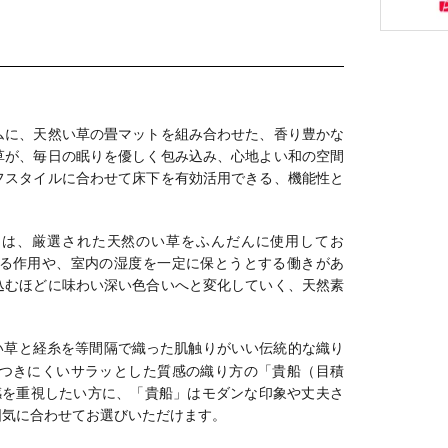
ムに、天然い草の畳マットを組み合わせた、香り豊かな
草が、毎日の眠りを優しく包み込み、心地よい和の空間
フスタイルに合わせて床下を有効活用できる、機能性と
には、厳選された天然のい草をふんだんに使用してお
る作用や、室内の湿度を一定に保とうとする働きがあ
込むほどに味わい深い色合いへと変化していく、天然素
い草と経糸を等間隔で織った肌触りがいい伝統的な織り
つきにくいサラッとした質感の織り方の「貴船（目積
感を重視したい方に、「貴船」はモダンな印象や丈夫さ
囲気に合わせてお選びいただけます。