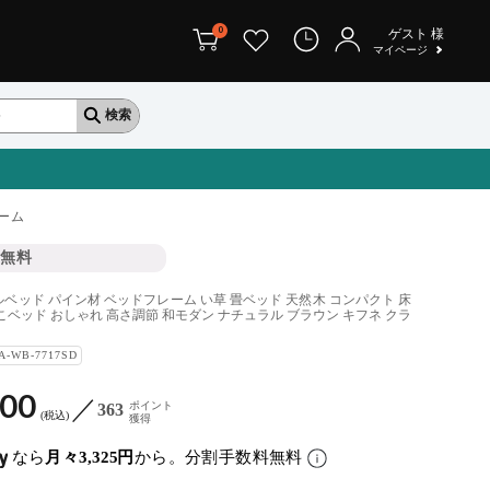
0
ゲスト
様
マイページ
ーム
無料
ベッド パイン材 ベッドフレーム い草 畳ベッド 天然木 コンパクト 床
こベッド おしゃれ 高さ調節 和モダン ナチュラル ブラウン キフネ クラ
A-WB-7717SD
900
ポイント
363
税込
獲得
なら
月々3,325円
から。分割手数料無料