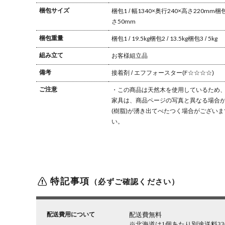
梱包サイズ
梱包1 / 幅1340×奥行240×高さ220mm
梱包
さ50mm
梱包重量
梱包1 / 19.5kg
梱包2 / 13.5kg
梱包3 / 5kg
組み立て
お客様組立品
備考
接着剤 / エフフォースター(F☆☆☆☆)
ご注意
・この商品は天然木を使用しているため、
家具は、商品ページの写真と異なる場合
(樹脂)が湧き出てべたつく場合がございま
い。
特記事項
（必ずご確認ください）
配送費用について
配送費無料
※北海道は1個あたり別途送料330