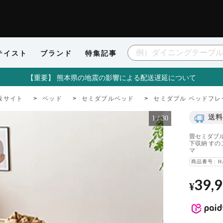
テイスト
ブランド
特集記事
【重要】 熊本県の地震の影響による配送遅延について
販サイト
ベッド
セミダブルベッド
セミダブル ベッドフレ
送料
1
/
30
畳セミダブル
下収納 すの
マ
商品番号
H
39,
¥