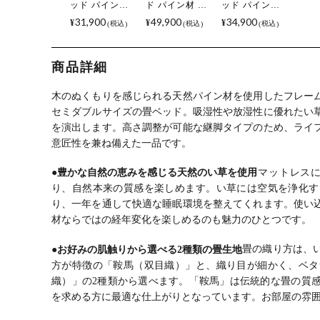
ッド パイン材
ド パイン材 ベ
ッド パイン材
ベッドフレー
ッドフレーム
ベッドフレー
31,900
49,900
34,900
¥
¥
¥
税込
税込
税込
ム い草 畳ベッ
い草 畳ベッド
ム 畳ベッド 床
ド 天然木 コン
天然木 コンパ
下収納 い草 マ
パクト 床下収
クト 床下収納
ット おしゃれ
商品詳細
納 すのこベッ
すのこベッド
シングルベッ
ド おしゃれ 高
おしゃれ 高さ
ド たたみ 簡単
さ調節 和モダ
調節 和モダン
組立 和モダン
木のぬくもりを感じられる天然パイン材を使用したフレー
ン ナチュラル
ナチュラル ブ
ブラウン ナチ
セミダブルサイズの畳ベッド。
吸湿性や放湿性に優れたい
ブラウン キフ
ラウン キフネ
ュラル キフネ
を演出します。
高さ調整が可能な継脚タイプのため、ライ
ネ クラマ
クラマ
クラマ
意匠性を兼ね備えた一品です。
●豊かな自然の恵みを感じる天然のい草を使用
マットレス
り、自然本来の質感を楽しめます。
い草には空気を浄化す
り、一年を通して快適な睡眠環境を整えてくれます。
使い
材ならではの経年変化を楽しめるのも魅力のひとつです。
●お好みの肌触りから選べる2種類の畳生地
畳の織り方は、
方が特徴の「鞍馬（双目織）」と、織り目が細かく、ベタ
織）」の2種類から選べます。
「鞍馬」は伝統的な畳の質
を求める方に最適な仕上がりとなっています。
お部屋の雰