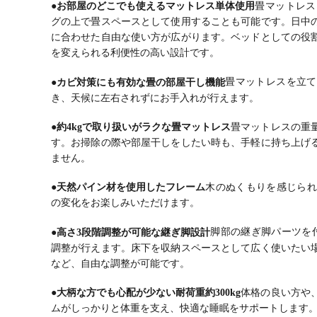
●お部屋のどこでも使えるマットレス単体使用
畳マットレス
グの上で畳スペースとして使用することも可能です。
日中
に合わせた自由な使い方が広がります。
ベッドとしての役
を変えられる利便性の高い設計です。
●カビ対策にも有効な畳の部屋干し機能
畳マットレスを立て
き、天候に左右されずにお手入れが行えます。
●約4kgで取り扱いがラクな畳マットレス
畳マットレスの重量
す。
お掃除の際や部屋干しをしたい時も、手軽に持ち上げ
ません。
●天然パイン材を使用したフレーム
木のぬくもりを感じられ
の変化をお楽しみいただけます。
●高さ3段階調整が可能な継ぎ脚設計
脚部の継ぎ脚パーツを
調整が行えます。
床下を収納スペースとして広く使いたい
など、自由な調整が可能です。
●大柄な方でも心配が少ない耐荷重約300kg
体格の良い方や
ムがしっかりと体重を支え、快適な睡眠をサポートします