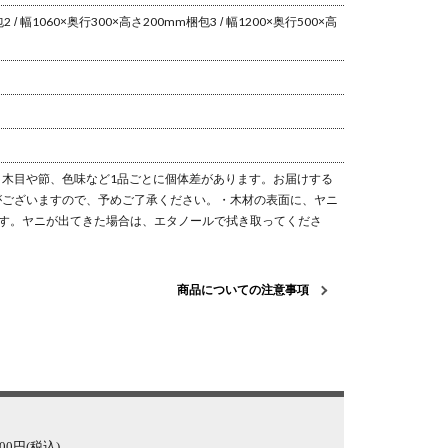
2 / 幅1060×奥行300×高さ200mm
梱包3 / 幅1200×奥行500×高
木目や節、色味など1品ごとに個体差があります。
お届けする
がございますので、予めご了承ください。
・木材の表面に、ヤニ
す。
ヤニが出てきた場合は、エタノールで拭き取ってくださ
商品についての注意事項
0円(税込)