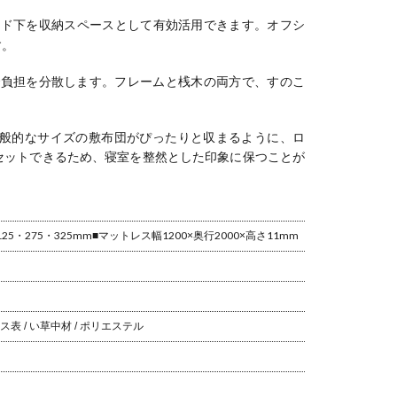
ッド下を収納スペースとして有効活用できます。
オフシ
す。
で負担を分散します。
フレームと桟木の両方で、すのこ
般的なサイズの敷布団がぴったりと収まるように、ロ
セットできるため、寝室を整然とした印象に保つことが
125・275・325mm
■マットレス
幅1200×奥行2000×高さ11mm
レス
表 / い草
中材 / ポリエステル