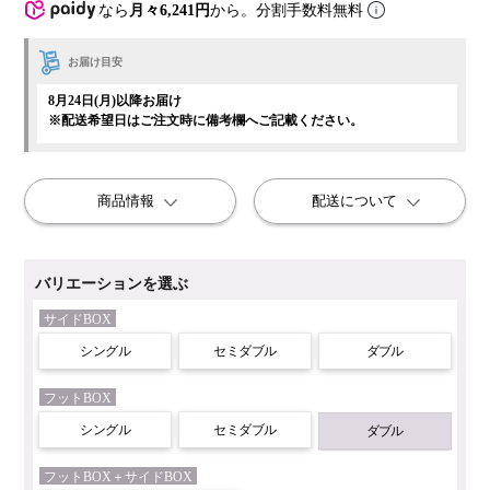
なら
月々6,241円
から。分割手数料無料
お届け目安
8月24日(月)以降お届け
※配送希望日はご注文時に備考欄へご記載ください。
商品情報
配送について
バリエーションを選ぶ
サイドBOX
シングル
セミダブル
ダブル
フットBOX
シングル
セミダブル
ダブル
フットBOX＋サイドBOX