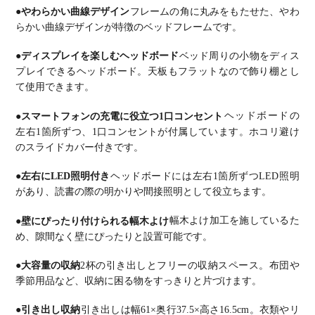
●やわらかい曲線デザイン
フレームの角に丸みをもたせた、やわ
らかい曲線デザインが特徴のベッドフレームです。
●ディスプレイを楽しむヘッドボード
ベッド周りの小物をディス
プレイできるヘッドボード。天板もフラットなので飾り棚とし
て使用できます。
●スマートフォンの充電に役立つ1口コンセント
ヘッドボードの
左右1箇所ずつ、1口コンセントが付属しています。ホコリ避け
のスライドカバー付きです。
●左右にLED照明付き
ヘッドボードには左右1箇所ずつLED照明
があり、読書の際の明かりや間接照明として役立ちます。
●壁にぴったり付けられる幅木よけ
幅木よけ加工を施しているた
め、隙間なく壁にぴったりと設置可能です。
●大容量の収納
2杯の引き出しとフリーの収納スペース。布団や
季節用品など、収納に困る物をすっきりと片づけます。
●引き出し収納
引き出しは幅61×奥行37.5×高さ16.5cm。衣類やリ