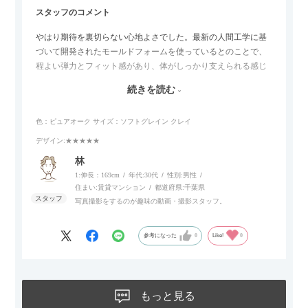
スタッフのコメント
やはり期待を裏切らない心地よさでした。最新の人間工学に基
づいて開発されたモールドフォームを使っているとのことで、
程よい弾力とフィット感があり、体がしっかり支えられる感じ
がします。長時間座っていても疲れにくいので、リビングでの
続きを読む
リラックスタイムによさそうでした。回転タイプなので、個人
的には狭いスペースでも立ち上がりがしやすい点が良かったで
色：ピュアオーク
サイズ：ソフトグレイン クレイ
す。
デザイン
:★★★★★
林
1:伸長：169cm
年代:
30代
性別:
男性
住まい:
賃貸マンション
都道府県:
千葉県
写真撮影をするのが趣味の動画・撮影スタッフ。
参考になった
0
Like!
0
もっと見る