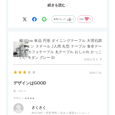
した。とても満足です！
続きを読む
セラミック天板が思った以上に滑りが良く、汚れも拭きやすい
ですがお皿もよく滑り…使い慣れるまでは少し気を付けなくて
はいけないかもしれません。天板が冷たいので冬にどうなるの
参考になった
0
Like!
0
かなというのも気になります。
幅105cm 単品 円形 ダイニングテーブル 大理石調
メラミン スチール 2人用 丸型 テーブル 食卓テー
ブル カフェテーブル 丸テーブル おしゃれ かっこ
いい モダン グレー 白
詳細を見る
2026.7.31
デザインはGOOD
色：グレー
デザイン
:★★★★
さくさく
年代:
20代
性別:
男性
住まい:
賃貸マンション