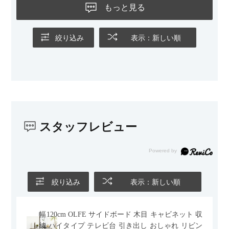
ないのもお気に入りのポイントです。さらに、わが家はソファ
もっと見る
の後ろ側を通ることも多い間取りなので、背面まできれいに仕
上げられているデザインも気に入っています。どの角度から見
ても美しく、空間の印象を損ないません。
絞り込み
表示：新しい順
カラーはベージュとグレージュの中間のような絶妙な色味で、
わが家のホテルライク×ジャパンディのインテリアにも自然にな
じみました。
子どもがいるので、撥水加工で汚れに強い生地なのもとても助
かっています。気兼ねなく使える安心感があります。
スタッフレビュー
また、カウチのように足を伸ばしてくつろげるスタイルが理想
だったので、それが叶って大満足です。オットマンは自由に動
かせるため、普段はカウチとして使い、来客時には離してスツ
ールとして使えるなど、使い勝手の良さも魅力だと感じていま
す。
絞り込み
表示：新しい順
幅120cm OLFE サイドボード 木目 キャビネット 収
納 ハイタイプ テレビ台 引き出し おしゃれ リビン