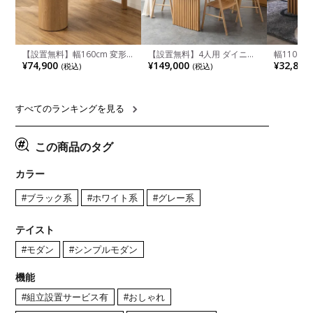
【設置無料】幅160cm 変形
【設置無料】4人用 ダイニン
幅110cm
半円 ダイニングテーブル モ
グテーブルセット 5点 LUGA
木目調 リ
¥74,900
¥149,000
¥32,800
(税込)
(税込)
ルタル風 LENAS コンクリー
セラミックテーブル おしゃれ
付き 長方
ト調 木脚 北欧モダン テーブ
ダイニングチェア 和モダン
ブル おし
ル 4人 食卓テーブル おしゃれ
ナチュラル ブラウン(幅
ブル 格子
ナチュラルモダン 韓国インテ
165cm 食卓テーブル×1 食卓
レー ナチ
リア風 グレージュ
椅子×4)
すべてのランキングを見る
この商品のタグ
カラー
#ブラック系
#ホワイト系
#グレー系
テイスト
#モダン
#シンプルモダン
機能
#組立設置サービス有
#おしゃれ