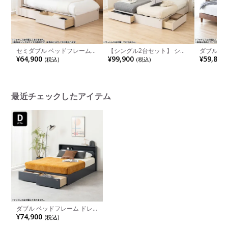
セミダブル ベッドフレーム
【シングル2台セット】 シン
ダブル ウ
ドレース 〔サイドBOX〕 LED
グル ベッドフレーム ドレー
寝室 ベッ
¥64,900
¥99,900
¥59,800
(税込)
(税込)
照明付き ベッド コンセント
ス 〔フットBOX＋サイド
トタイプ 
付き 収納付き おしゃれ シン
BOX〕 LED 照明付き ベッド
ュラル ブ
プル モダン ホワイト グレー
コンセント付き おしゃれ モ
ジュ ダークグレー
ダン ホワイト グレージュ ダ
ークグレー
最近チェックしたアイテム
ダブル ベッドフレーム ドレ
ース 〔フットBOX〕 LED 照
¥74,900
(税込)
明付き ベッド コンセント付
き 収納付き おしゃれ シンプ