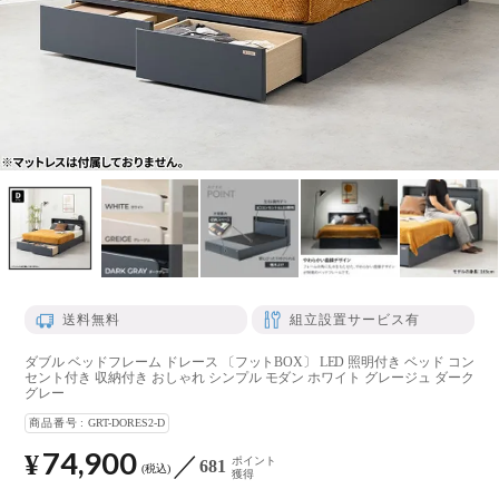
送料無料
組立設置サービス有
ダブル ベッドフレーム ドレース 〔フットBOX〕 LED 照明付き ベッド コン
セント付き 収納付き おしゃれ シンプル モダン ホワイト グレージュ ダーク
グレー
商品番号
GRT-DORES2-D
74,900
¥
ポイント
681
税込
獲得