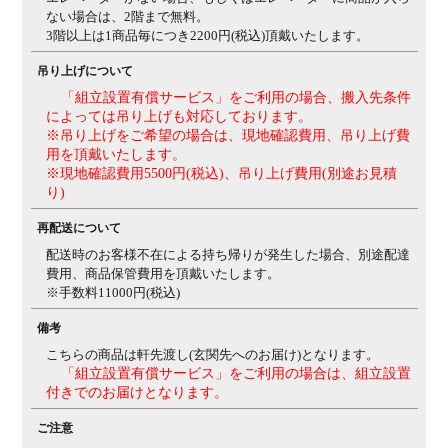
出しの上面は厚みのあるマットレス(推奨160mm以上)
ない場合は、2階まで無料。
を敷いて使用してください。
※布団や薄いマットレスを
3階以上は1商品毎につき2200円(税込)頂戴いたします。
乗せて使用したり、マットレスを敷いていない状態での
使用はできません。
吊り上げについて
「組立設置有償サービス」をご利用の場合、搬入先条件
によっては吊り上げも対応しております。
※吊り上げをご希望の場合は、現地確認費用、吊り上げ費
用を頂戴いたします。
※現地確認費用5500円(税込)、吊り上げ費用(別途お見積
り)
再配送について
配送時のお客様不在による持ち帰りが発生した場合、別途配達
費用、商品保管費用を頂戴いたします。
※手数料11000円(税込)
備考
こちらの商品は軒先渡し(玄関先へのお届け)となります。
「組立設置有償サービス」をご利用の場合は、組立設置
付きでのお届けとなります。
ご注意