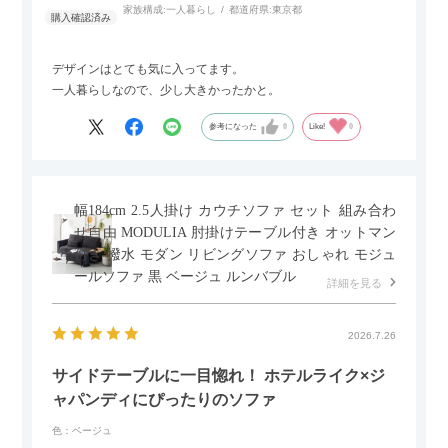
家族構成:
一人暮らし
都道府県:
東京都
デザインはとても気に入ってます。
一人暮らしなので、少し大きかったかと。
参考になった
0
Like!
0
幅184cm 2.5人掛け カウチソファ セット 組み合わ
せ自由 MODULIA 肘掛けテーブル付き オットマン
付き 撥水 モダン リビングソファ おしゃれ モジュ
ールソファ 黒 ベージュ ルンバブル
詳細を見る
2026.7.26
サイドテーブルに一目惚れ！ ホテルライク×ジ
ャパンディにぴったりのソファ
色：ベージュ