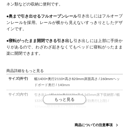
ネン類などの収納に便利です。
●奥まで引き出せるフルオープンレール
引き出しにはフルオープ
ンレールを採用。レールが横から見えないすっきりとしたデザ
インです。
●寝転がったまま開閉できる引き出し
引き出しには上部に手掛か
りがあるので、わざわざ起きなくてもベッドに寝転がったまま
楽に開閉できます。
商品詳細をもっと見る
サイズ(外寸)
幅1430×奥行2110×高さ820mm
床面高さ / 260mm
ヘッ
ドボード奥行 / 140mm
サイズ(内寸)
引き出し / 幅610×奥行375×高さ165mm
床下収納部 / 幅
1320×奥行1500×高さ215mm
棚有効奥行(上段) /
125mm
棚有効奥行(下段) / 90mm
耐荷重
引き出し1杯あたり / 15kg
商品についての注意事項
材質
ベッドフレーム / カラープリント紙化粧繊維板、オーク