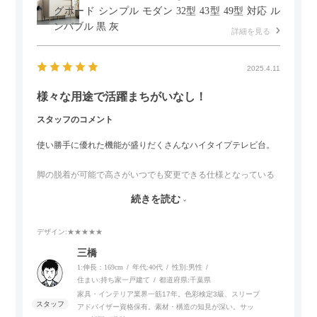
グボード シンプル モダン 32型 43型 49型 対応 ル
ンバブル 黒 灰
詳細を見る
2025.4.11
様々な用途で活躍まちがいなし！
スタッフのコメント
使い勝手に優れた機能が盛りだくさんなハイタイプテレビ台。
脚の脱着が可能で高さがいつでも変更できる仕様となっている
ので、リビングダイニングからベッドルームまで多目的な場面
続きを読む
でご使用いただけます。
デザイン
:★★★★★
また、補助テーブルとして使用可能なスライドテーブルや収納
内部にもプリンターなどが置けるスライド棚板がついているの
三橋
でテレビ台以外にもオフィスなどでの収納家具やリビングでの
1:伸長：169cm
年代:
40代
性別:
男性
サイドボードとして多目的な用途に対応しています。
住まい:
持ち家一戸建て
都道府県:
千葉県
家具・インテリア業界一筋17年。色彩検定3級、スリープ
アドバイザー資格保有。素材・構造の知見が深い。サッ
また、扉は横方向へのスライド式となっているので開閉時のス