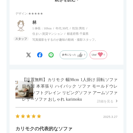
スマホやタブレットを充電しながらリラックスできるのが嬉し
いポイント。
デザイン
:★★★★★
個人的にはコードレス＆充電式なので、コンセントの場所を気
林
にせず、好きな場所に置けるのが画期的に感じました。
1:伸長：169cm
年代:
30代
性別:
男性
住まい:
賃貸マンション
都道府県:
千葉県
写真撮影をするのが趣味の動画・撮影スタッフ。
参考になった
0
Like!
0
【設置無料】カリモク 幅98cm 1人掛け 回転ソファ
日本製 本革張り ハイバック ソファ モールドウレ
タン ソフトグレイン リビングソファ アームソファ
レザーソファ おしゃれ karimoku
詳細を見る
2025.3.27
カリモクの代表的なソファ