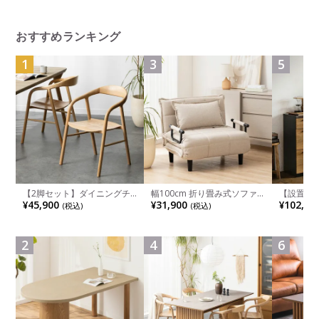
ル モダン ホワイト グレージ
ュ ダークグレー
おすすめランキング
1
3
5
【2脚セット】ダイニングチ
幅100cm 折り畳み式ソファ
【設置無料
ェア 木製 LUGA 肘付き チェ
ベッド コンパクト リクライ
チンカウ
¥45,900
¥31,900
¥102,00
(税込)
(税込)
ア 天然木 リビング椅子 板座
ニング カウチスタイル 省ス
板 引き出
食卓椅子 おしゃれ ウッドチ
ペース ファブリック
箱スペース
ェア アッシュ 和モダン ナチ
ンジ台 キ
ュラル ブラウン 完成品
れ ウッデ
2
4
6
ル グレー