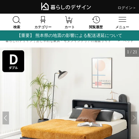
ログイン＞
検索
閲覧履歴
カテゴリー
カート
メニュー
【重要】 熊本県の地震の影響による配送遅延について
暮らしのデザイン｜おしゃれな家具・モダンインテリアの通販サイト
ベッド
1
/
21