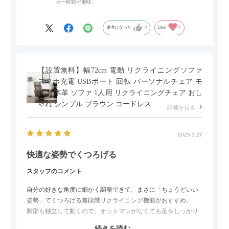
カー観戦が趣味。
ペースを最小限に抑えられ、省スペースでご利用いただけるの
もポイントです！
参考になった
0
Like!
0
【設置無料】幅72cm 電動 リクライニングソファ
スマホ充電 USBポート 回転 パーソナルチェア モ
ダン 本革 ソファ 1人用 リクライニングチェア おし
ゃれ シンプル ブラウン コードレス
詳細を見る
2025.3.27
快適な姿勢でくつろげる
スタッフのコメント
自分の好きな角度に細かく調整できて、まさに「ちょうどいい
姿勢」でくつろげる無段階リクライニング機能がおすすめ。
脚部も独立して動くので、オットマンがなくても足をしっかり
伸ばせたり、スイッチ部分にはUSBポートもついているので、
続きを読む