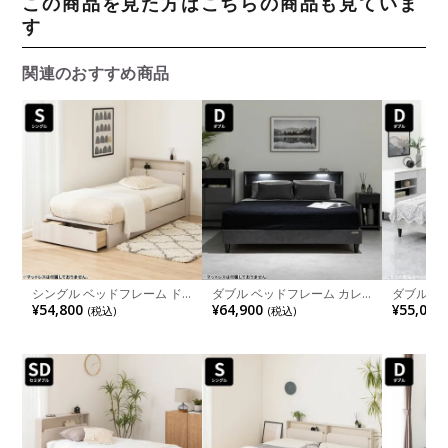
この商品を見た方はこちらの商品も見ていま
す
関連のおすすめ商品
シングル ベッドフレーム ド
ダブル ベッドフレーム カレ
ダブル ベ
レース 〔フットBOX〕 LED
ット LED 照明付き ベッド コ
オ LED 
¥54,800
¥64,900
¥55,000
(税込)
(税込)
照明付き ベッド コンセント
ンセント付き 高さ調節 セラ
き 高さ調
付き 収納付き おしゃれ シン
ミック調 おしゃれ 寝室 シン
ンセント
プル モダン ホワイト グレー
プル モダン ホワイト ブラッ
おしゃれ 
ジュ ダークグレー
ク ルンバブル
レー 黒 