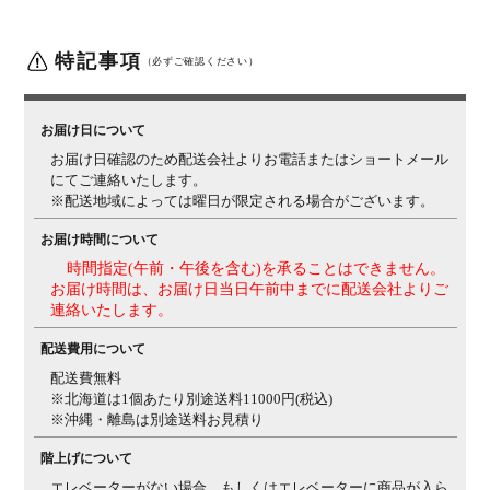
柄プリント紙化粧繊維板
ヘッドボード一部、フットボー
ド、引き出し前板 / ウレタン樹脂塗装
床板 / 布張り
特記事項
（必ずご確認ください）
構造・加工
引き出し / フルオープンレール
幅木よけ(高さ75mm、厚
さ10mmまで対応)
お届け日について
機能・特徴
引き出し / ソフトクローズ
お届け日確認のため配送会社よりお電話またはショートメール
梱包数
4
にてご連絡いたします。
※配送地域によっては曜日が限定される場合がございます。
梱包サイズ
梱包1 / 幅1380×奥行750×高さ96mm
梱包2 / 幅1580×奥
行285×高さ100mm
梱包3 / 幅1461×奥行855×高さ
お届け時間について
160mm
梱包4 / 幅1497×奥行503×高さ280mm
時間指定(午前・午後を含む)を承ることはできません。
お届け時間は、お届け日当日午前中までに配送会社よりご
梱包重量
梱包1 / 16.5kg
梱包2 / 12kg
梱包3 / 28kg
梱包4 / 40kg
連絡いたします。
組み立て
お客様組立品
※「組立設置有償サービス」をご利用の
配送費用について
場合、お客様組み立て不要(現地にて業者が組み立て作
業を行います)
配送費無料
※北海道は1個あたり別途送料11000円(税込)
備考
引き出し付き(2杯)
LED照明付き(2ヵ所)
1口コンセント付
※沖縄・離島は別途送料お見積り
き(2ヵ所)
階上げについて
ご注意
・マットレスは別売りとなります。
・床板、BOX引き
エレベーターがない場合、もしくはエレベーターに商品が入ら