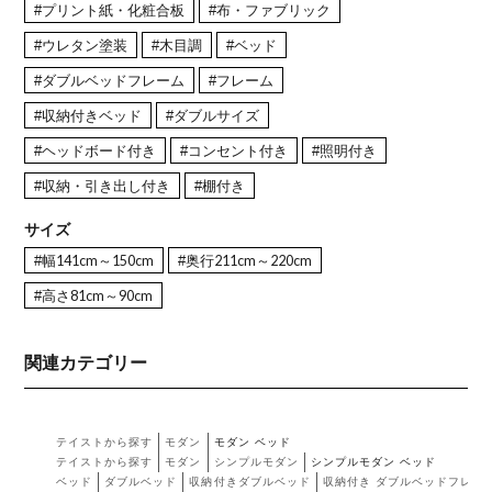
#プリント紙・化粧合板
#布・ファブリック
#ウレタン塗装
#木目調
#ベッド
#ダブルベッドフレーム
#フレーム
#収納付きベッド
#ダブルサイズ
#ヘッドボード付き
#コンセント付き
#照明付き
#収納・引き出し付き
#棚付き
サイズ
#幅141cm～150cm
#奥行211cm～220cm
#高さ81cm～90cm
関連カテゴリー
テイストから探す
モダン
モダン ベッド
テイストから探す
モダン
シンプルモダン
シンプルモダン ベッド
ベッド
ダブルベッド
収納付きダブルベッド
収納付き ダブルベッドフレー