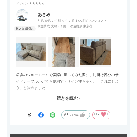
デザイン
:★★★★★
あさみ
年代:
30代
性別:
女性
住まい:
賃貸マンション
家族構成:
夫婦・子供
都道府県:
東京都
横浜のショールームで実際に座ってみた際に、肘掛け部分のサ
イドテーブルがとても便利でデザイン性も高く、「これにしよ
う」と決めました。
続きを読む
サイズは2.5人掛けですが、幅184cmとコンパクトなので圧迫感
がなく、わが家にはちょうど良いサイズ感でした。200cmのラ
グとのバランスもぴったりで、リビング全体がすっきり見えま
参考になった
1
Like!
1
す。
黒いスチール脚のおかげで抜け感があり、見た目が重たくなら