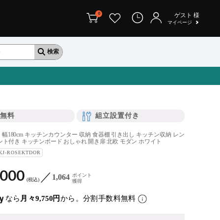
0
ゲスト
様
マイページ
無料
組立設置付き
幅180cm キッチンカウンター 収納 食器棚 引き出し キッチン収納 レン
ント付き キッチンボード おしゃれ 開き扉 北欧 モダン ホワイト
KJ-ROSEKTDOR
,000
ポイント
1,064
税込
獲得
なら
月々9,750円
から。分割手数料無料