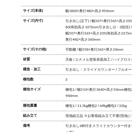
サイズ(本体)
幅1800×奥行480×高さ950mm
サイズ(内寸)
引き出し(左下) / 幅507×奥行365×高さ20
80(有効高さ107)mm
引き出し(2・3段目) /
幅507×奥行365×高さ205(有効高さ237)
奥行442×高さ360mm
サイズ(その他)
可動棚 / 幅558×奥行365×厚さ20mm
材質
天板 / エナメル塗装
表面加工 / ハイグロ
構造・加工
引き出し・スライドカウンター / フルオ
梱包数
3
梱包サイズ
梱包1 / 幅510×奥行1840×高さ50mm
梱包2
940mm
梱包重量
梱包1 / 11.5kg
梱包2 / 69kg
梱包3 / 32kg
組み立て
現地組立品
※お客様組み立て不要(現地に
備考
引き出し6杯付き
スライドカウンター付き