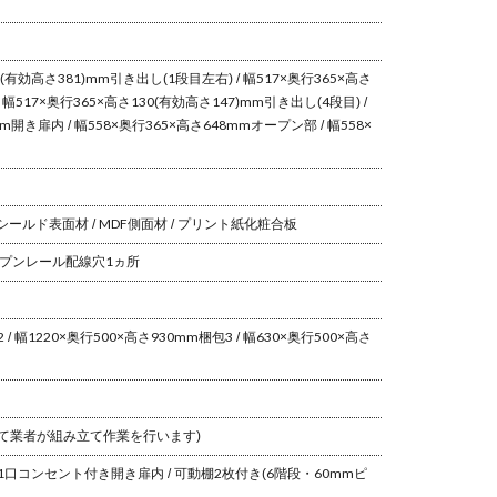
5(有効高さ381)mm
引き出し(1段目左右) / 幅517×奥行365×高さ
 幅517×奥行365×高さ130(有効高さ147)mm
引き出し(4段目) /
mm
開き扉内 / 幅558×奥行365×高さ648mm
オープン部 / 幅558×
スシールド
表面材 / MDF
側面材 / プリント紙化粧合板
ープンレール
配線穴1ヵ所
 / 幅1220×奥行500×高さ930mm
梱包3 / 幅630×奥行500×高さ
て業者が組み立て作業を行います)
1口コンセント付き
開き扉内 / 可動棚2枚付き(6階段・60mmピ