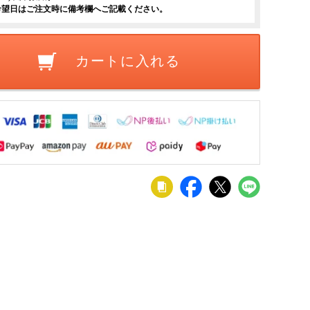
希望日はご注文時に備考欄へご記載ください。
カートに入れる
料】
【設置無料】
 キッ
幅180cm キッ
ンタ
チンカウンタ
0
128,000
¥
税込
税込
A 日本
ー AURA 日本
ミン天
製 メラミン天