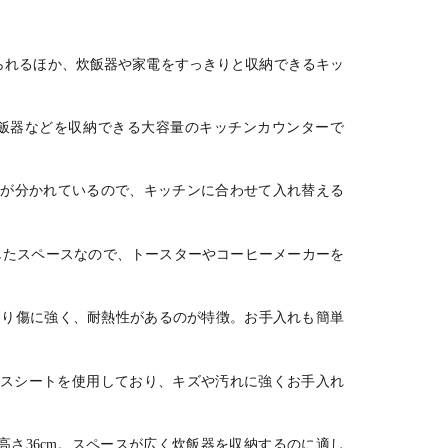
 食器棚 ゴ
収納 食器棚 ゴ
ンター 扉付き
本製 キッチン
板 ゴミ
スペース
ミ箱スペース
キャビネット
カウンター レ
ース 開き
換え可能
組み換え可能
食器棚 おしゃ
ンジ台 カップ
き出し 収
ジ台 キッ
レンジ台 キッ
れ シンプル ウ
ボード キッチ
レンジ台
られるほか、
炊飯器や家電をすっきりと収納できるキッ
収納 おし
チン収納 おし
ッディモダン
ンボード シン
モダン 
 ウッディ
ゃれ ウッディ
ブラウン 完成
プル 完成品
ン収納 
ン ナチュ
モダン ナチュ
品
おしゃれ 
炊飯器などを収納できる大容量のキッチンカウンターで
 グレー
ラル グレー
ラック
が分かれているので、キッチンに合わせて入れ替える
々としたスペースなので、トースターやコーヒーメーカーを
あり傷に強く、耐熱性があるのが特徴。お手入れも簡単
スシートを使用しており、キズや汚れに強くお手入れ
.2×高さ36cm。スペースが広く炊飯器を収納するのに適し