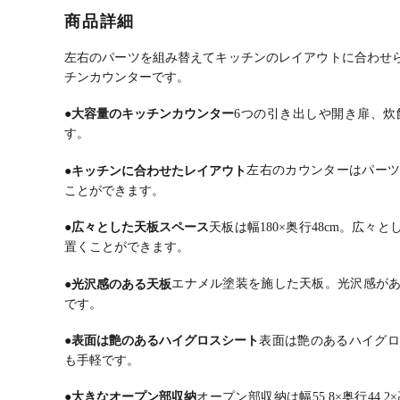
板 ゴミ箱スペ
引き出し 収納
ト付き セラミ
収納
商品詳細
ース 引き出し
作業台 キッチ
ック天板 引き
ミ箱
収納 棚 コンセ
ン棚 ゴミ箱上
出し キッチン
組み
ント付き レン
収納 レンジ台
収納 ゴミ箱 レ
レン
左右のパーツを組み替えてキッチンのレイアウトに合わせ
ジ台 北欧モダ
シンプルモダ
ンジ台 シンプ
チン
チンカウンターです。
ン キッチン収
ン 食器棚 おし
ル モダン 食器
ゃれ
納 食器棚 おし
ゃれ 黒 ブラッ
棚 おしゃれ 白
モダ
●大容量のキッチンカウンター
6つの引き出しや開き扉、
ゃれ 黒 ブラッ
ク グレー 日本
ホワイト グレ
ラル
す。
ク
製 完成品
ー
●キッチンに合わせたレイアウト
左右のカウンターはパーツ
ことができます。
●広々とした天板スペース
天板は幅180×奥行48cm。広
置くことができます。
●光沢感のある天板
エナメル塗装を施した天板。光沢感が
です。
●表面は艶のあるハイグロスシート
表面は艶のあるハイグロ
も手軽です。
●大きなオープン部収納
オープン部収納は幅55.8×奥行44