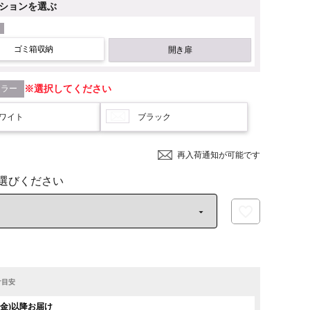
ションを選ぶ
ゴミ箱収納
開き扉
カラー
選択してください
ワイト
ブラック
再入荷通知が可能です
け目安
日(金)以降お届け