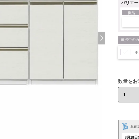
バリエー
機能
ホ
お届
8月28