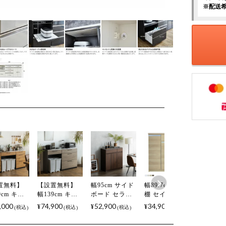
※配送
置無料】
【設置無料】
幅95cm サイド
幅89.7cm 食器
【設置無
9cm キッ
幅139cm キッ
ボード セラミ
棚 セイル ラッ
幅180cm
カウンタ
チンカウンタ
ック天板 木目
ピング加工 フ
チンカウ
,000
74,900
52,900
34,900
116,00
¥
¥
¥
¥
税込
税込
税込
税込
ステンレス
ー ステンレス
引き出し 収納
ルオープンレ
ー AUR
 引き出し
天板 引き出し
キッチンカウ
ール 可動棚 日
製 メラ