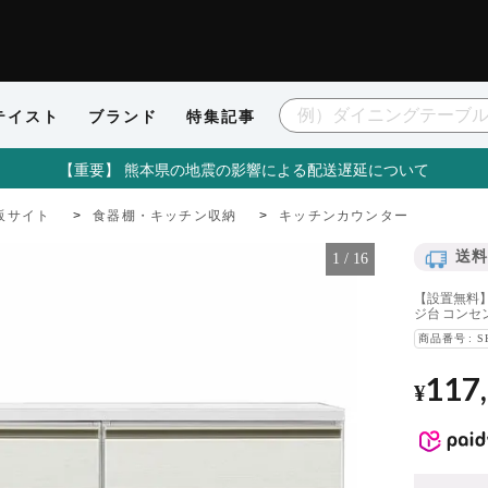
テイスト
ブランド
特集記事
【重要】 熊本県の地震の影響による配送遅延について
販サイト
食器棚・キッチン収納
キッチンカウンター
送料
1
/
16
【設置無料】
ジ台 コンセ
商品番号
S
117
¥