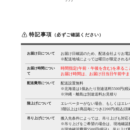
ッチ)
特記事項
（必ずご確認ください）
お届け日について
お届け日確認のため、配送会社よりお電
※配送地域によっては曜日が限定される
お届け時間につい
時間指定(午前・午後を含む)を承る
て
お届け時間は、お届け日当日午前中ま
配送費用について
配送設置無料
※北海道は1個あたり別途送料5500円(税
※沖縄・離島は別途送料お見積り
階上げについて
エレベーターがない場合、もしくはエレ
3階以上は1商品毎につき2200円(税込)
吊り上げについて
搬入先条件によっては、吊り上げも対応
※吊り上げをご希望の場合は、現地確認
※現地確認費用5500円(税込)、吊り上げ