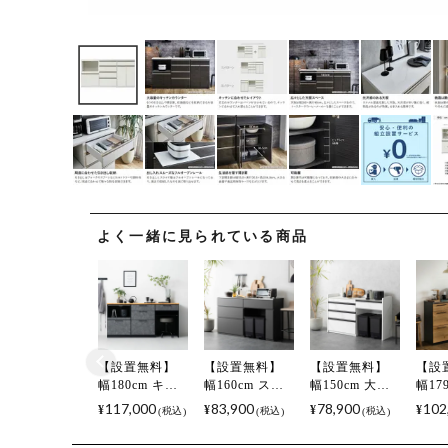
よく一緒に見られている商品
【設置無料】
【設置無料】
【設置無料】
【設
幅180cm キッ
幅160cm ステ
幅150cm 大理
幅17
チンカウンタ
ンレス天板 キ
石調 キッチン
チン
117,000
83,900
78,900
102
¥
¥
¥
¥
税込
税込
税込
ー AURA 日本
ッチンカウン
カウンター
ー 
製 メラミン天
ター MIRENIA
ORV コンセン
天板