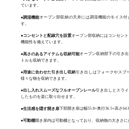
ています。
●調湿機能
オープン部収納の天井には調湿機能のモイス付
す。
●コンセントと配線穴を設置
オープン部収納にはコンセント
機能性を備えています。
●高さのあるアイテムも収納可能
オープン収納部下の引き出しは幅
トルも収納できます。
●用途に合わせた引き出し収納
引き出しはフォークやスプ
様々な物を収納できます。
●出し入れスムーズなフルオープンレール
引き出しとスライ
したものを楽に取り出せます。
●生活感を隠す開き扉
下部開き扉は幅55.8×奥行36.5×高
●可動棚
開き扉内は可動棚となっており、収納物の大きさに