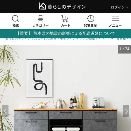
ログイン＞
検索
閲覧履歴
カテゴリー
カート
メニュー
【重要】 熊本県の地震の影響による配送遅延について
暮らしのデザイン｜おしゃれな家具・モダンインテリアの通販サイト
食器棚・
1
/
24