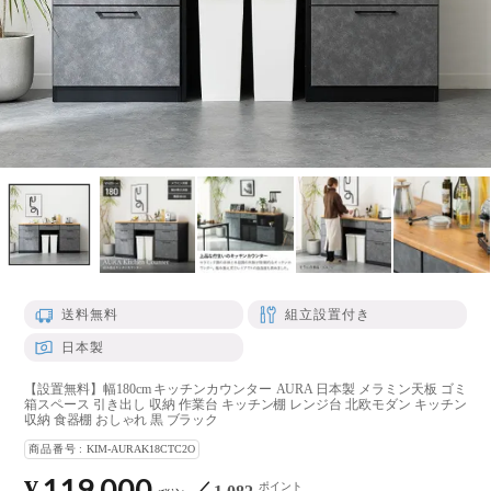
送料無料
組立設置付き
日本製
【設置無料】幅180cm キッチンカウンター AURA 日本製 メラミン天板 ゴミ
箱スペース 引き出し 収納 作業台 キッチン棚 レンジ台 北欧モダン キッチン
収納 食器棚 おしゃれ 黒 ブラック
商品番号
KIM-AURAK18CTC2O
119,000
¥
ポイント