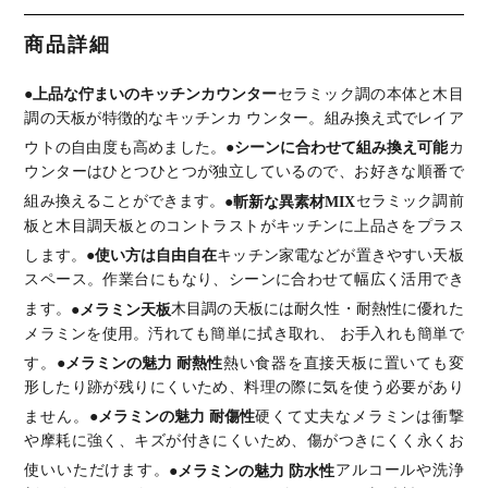
ミ箱スペー
引き出し 収
き セラミッ
食器棚 ゴミ
ミ箱スペー
ス 引き出し
納 作業台
ク天板 引き
箱スペース
ス 開き扉
収納 棚 コ
キッチン棚
出し キッチ
組み換え可
引き出し 収
商品詳細
ンセント付
ゴミ箱上収
ン収納 ゴミ
能 レンジ台
納 棚 レン
き レンジ台
納 レンジ台
箱 レンジ台
キッチン収
ジ台 北欧モ
北欧モダン
シンプルモ
シンプル モ
納 おしゃれ
ダン キッチ
●上品な佇まいのキッチンカウンター
セラミック調の本体と木目
キッチン収
ダン 食器棚
ダン 食器棚
ウッディモ
ン収納 食器
納 食器棚
おしゃれ 黒
おしゃれ 白
ダン ナチュ
棚 おしゃれ
調の天板が特徴的なキッチンカ ウンター。組み換え式でレイア
おしゃれ 黒
ブラック グ
ホワイト グ
ラル グレー
黒 ブラック
ブラック
レー 日本製
レー
ウトの自由度も高めました。
●シーンに合わせて組み換え可能
カ
完成品
ウンターはひとつひとつが独立しているので、お好きな順番で
組み換えることができます。
●斬新な異素材MIX
セラミック調前
板と木目調天板とのコントラストがキッチンに上品さをプラス
します。
●使い方は自由自在
キッチン家電などが置きやすい天板
スペース。作業台にもなり、シーンに合わせて幅広く活用でき
ます。
●メラミン天板
木目調の天板には耐久性・耐熱性に優れた
メラミンを使用。汚れても簡単に拭き取れ、 お手入れも簡単で
す。
●メラミンの魅力 耐熱性
熱い食器を直接天板に置いても変
形したり跡が残りにくいため、料理の際に気を使う必要があり
ません。
●メラミンの魅力 耐傷性
硬くて丈夫なメラミンは衝撃
や摩耗に強く、キズが付きにくいため、傷がつきにくく永くお
使いいただけます。
●メラミンの魅力 防水性
アルコールや洗浄