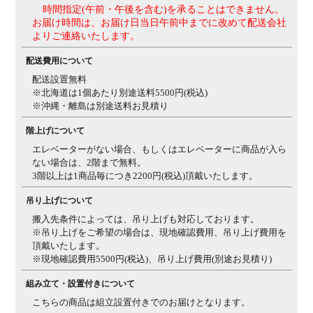
梱包重量
梱包1 / 25kg
梱包2 / 29.7kg
梱包3 / 29.7kg
梱包4 / 16.6kg
時間指定(午前・午後を含む)を承ることはできません。
お届け時間は、お届け日当日午前中までに改めて配送会社
組み立て
現地組立品
※お客様組み立て不要(現地にて業者が組み
よりご連絡いたします。
立て作業を行います)
配送費用について
備考
引き出し7杯付き
可動棚1枚付き(2段階・60mmピッチ)
配送設置無料
※北海道は1個あたり別途送料5500円(税込)
※沖縄・離島は別途送料お見積り
階上げについて
エレベーターがない場合、もしくはエレベーターに商品が入ら
ない場合は、2階まで無料。
3階以上は1商品毎につき2200円(税込)頂戴いたします。
吊り上げについて
搬入先条件によっては、吊り上げも対応しております。
※吊り上げをご希望の場合は、現地確認費用、吊り上げ費用を
頂戴いたします。
※現地確認費用5500円(税込)、吊り上げ費用(別途お見積り)
組み立て・設置付きについて
こちらの商品は組立設置付きでのお届けとなります。