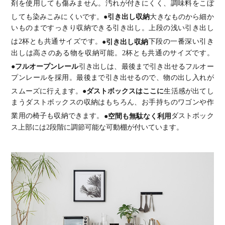
剤を使用しても傷みません。汚れが付きにくく、調味料をこぼ
しても染みこみにくいです。
●引き出し収納
大きなものから細か
いものまですっきり収納できる引き出し。上段の浅い引き出し
は2杯とも共通サイズです。
●引き出し収納
下段の一番深い引き
出しは高さのある物を収納可能。2杯とも共通のサイズです。
●フルオープンレール
引き出しは、最後まで引き出せるフルオー
プンレールを採用。最後まで引き出せるので、物の出し入れが
スムーズに行えます。
●ダストボックスはここに
生活感が出てし
まうダストボックスの収納はもちろん、お手持ちのワゴンや作
業用の椅子も収納できます。
●空間も無駄なく利用
ダストボック
ス上部には2段階に調節可能な可動棚が付いています。