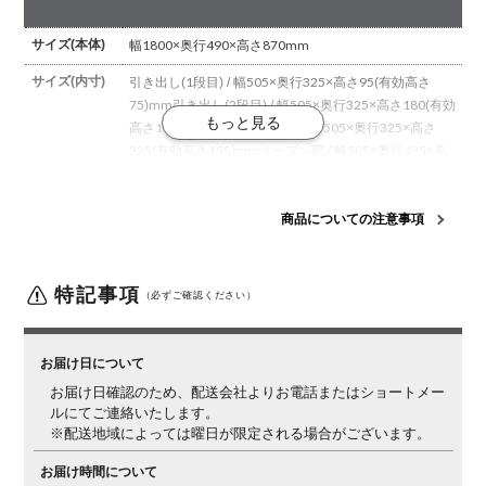
サイズ(本体)
幅1800×奥行490×高さ870mm
サイズ(内寸)
引き出し(1段目) / 幅505×奥行325×高さ95(有効高さ
75)mm
引き出し(2段目) / 幅505×奥行325×高さ180(有効
高さ135)mm
引き出し(3段目) / 幅505×奥行325×高さ
325(有効高さ195)mm
オープン部 / 幅505×奥行425×高
さ665mm
サイズ(その
可動棚 / 幅505×奥行285×厚さ20mm
商品についての注意事項
他)
材質
天板 / メラミン化粧板、MDF
本体 / 強化シート、MDF
特記事項
（必ずご確認ください）
生産国
日本
構造・加工
引き出し / フルオープンレール
お届け日について
梱包数
4
お届け日確認のため、配送会社よりお電話またはショートメー
梱包サイズ
梱包1 / 幅1810×奥行490×高さ50mm
梱包2 / 幅610×奥
ルにてご連絡いたします。
※配送地域によっては曜日が限定される場合がございます。
行455×高さ840mm
梱包3 / 幅610×奥行455×高さ
840mm
梱包4 / 幅610×奥行455×高さ840mm
お届け時間について