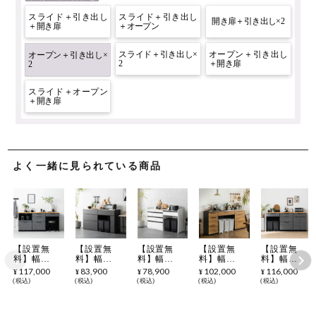
スライド＋引き出し
スライド＋引き出し
開き扉＋引き出し×2
＋開き扉
＋オープン
スライド＋引き出し×
オープン＋引き出し
オープン＋引き出し×
2
＋開き扉
2
スライド＋オープン
＋開き扉
よく一緒に見られている商品
【設置無
【設置無
【設置無
【設置無
【設置無
料】幅
料】幅
料】幅
料】幅
料】幅
180cm キッ
160cm ステ
150cm 大理
179cm キッ
180cm キッ
117,000
83,900
78,900
102,000
116,000
¥
¥
¥
¥
¥
チンカウン
ンレス天板
石調 キッチ
チンカウン
チンカウン
税込
税込
税込
税込
税込
ター AURA
キッチンカ
ンカウンタ
ター ステン
ター AURA
日本製 メラ
ウンター
ー ORV コ
レス天板 引
日本製 メラ
ミン天板 ゴ
MIRENIA
ンセント付
き出し 収納
ミン天板 ゴ