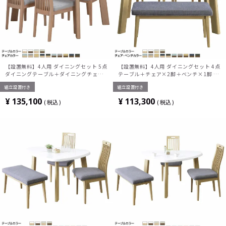
【設置無料】4人用 ダイニングセット 5点
【設置無料】4人用 ダイニングセット 4点
ダイニングテーブル＋ダイニングチェア
テーブル＋チェア×2脚＋ベンチ×1脚 UV
×4脚 UV塗装 北欧
塗装 北欧
組立設置付き
組立設置付き
¥
135,100
¥
113,300
税込
税込