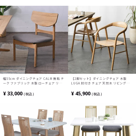
幅55cm ダイニングチェア CALM 無垢 チ
【2脚セット】ダイニングチェア 木製
ーク ファブリック 木製 ローチェア リビ
LUGA 肘付き チェア 天然木 リビング椅子
ングダイニングチェア 低い 椅子 おしゃれ
板座 食卓椅子 おしゃれ ウッドチェア ア
ナチュラル 北欧 カフェ風 完成品
ッシュ 和モダン ナチュラル ブラウン 完
¥
33,000
¥
45,900
税込
税込
成品