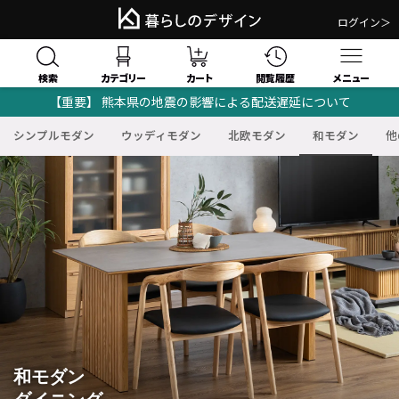
ログイン＞
検索
閲覧履歴
カテゴリー
カート
メニュー
【重要】 熊本県の地震の影響による配送遅延について
シンプルモダン
ウッディモダン
北欧モダン
和モダン
他
和モダン