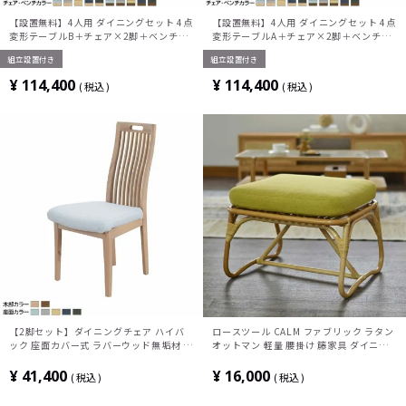
【設置無料】4人用 ダイニングセット 4点
【設置無料】4人用 ダイニングセット 4点
変形テーブルB＋チェア×2脚＋ベンチ
変形テーブルA＋チェア×2脚＋ベンチ
×1脚 UV塗装 北欧
×1脚 UV塗装 北欧
組立設置付き
組立設置付き
¥
114,400
¥
114,400
税込
税込
【2脚セット】ダイニングチェア ハイバ
ロースツール CALM ファブリック ラタン
ック 座面カバー式 ラバーウッド無垢材 椅
オットマン 軽量 腰掛け 籐家具 ダイニン
子 北欧
グスツール ラタンスツール おしゃれ ナチ
ュラル 韓国 アジアン 和室 完成品
¥
41,400
¥
16,000
税込
税込