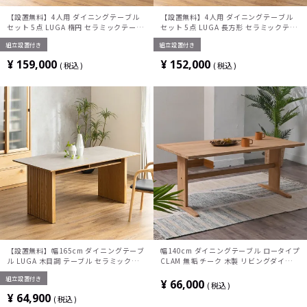
【設置無料】4人用 ダイニングテーブル
【設置無料】4人用 ダイニングテーブル
セット 5点 LUGA 楕円 セラミックテーブ
セット 5点 LUGA 長方形 セラミックテー
ル おしゃれ ダイニングチェア 和モダン
ブル おしゃれ ダイニングチェア 和モダン
組立設置付き
組立設置付き
ナチュラル ブラウン(幅165cm 食卓テー
ナチュラル ブラウン(幅165cm 食卓テー
ブル×1 食卓椅子×4)
ブル×1 食卓椅子×4)
¥
159,000
¥
152,000
税込
税込
【設置無料】幅165cm ダイニングテーブ
幅140cm ダイニングテーブル ロータイプ
ル LUGA 木目調 テーブル セラミック天板
CLAM 無垢 チーク 木製 リビングダイニン
棚付き 長方形 石目調テーブル おしゃれ
グテーブル 4人用 ローダイニングテーブ
組立設置付き
食卓テーブル 和モダン グレー ブラック
ル 食卓テーブル おしゃれ ナチュラル 北
¥
66,000
税込
欧
¥
64,900
税込