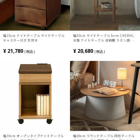
幅35cm ナイトテーブル サイドテーブル
幅40cm サイドテーブル form CHERVIL
キャスター付き 天然木
木製 ナイトテーブル 収納棚 ラタン調 丸
テーブル おしゃれ ミニテーブル リビング
寝室 モダン ナチュラル ブラック
¥
21,780
¥
20,680
税込
税込
幅30cm オープンタイプナイトテーブル
幅69cm ラウンドテーブル 円形テーブル