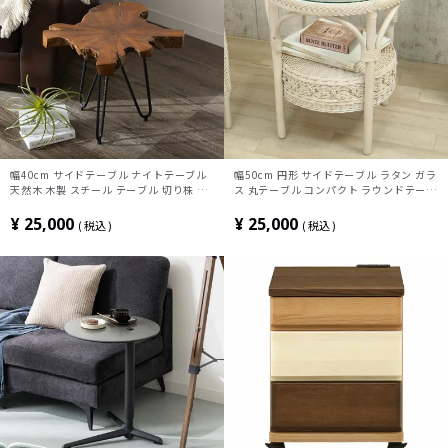
幅40cm サイドテーブル ナイトテーブル
幅50cm 円形 サイドテーブル ラタン ガラ
天然木 木製 スチール テーブル 切り株 ヴ
ス 丸テーブル コンパクト ラウンドテーブ
ィンテージ アンティーク 無垢 ムク
ル 籐家具 ガラステーブル おしゃれ かわ
いい 姫系 シャビー 韓国 白 ホワイト
¥
25,000
¥
25,000
税込
税込