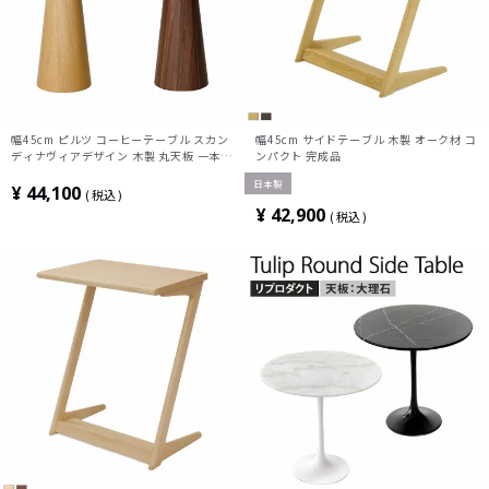
幅45cm ピルツ コーヒーテーブル スカン
幅45cm サイドテーブル 木製 オーク材 コ
ディナヴィアデザイン 木製 丸天板 一本脚
ンパクト 完成品
ソファテーブル サイドテーブル ディスプ
日本製
レイ ナイトテーブル
¥
44,100
税込
¥
42,900
税込