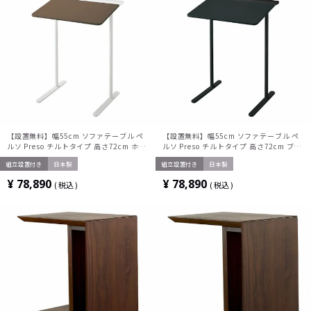
【設置無料】幅55cm ソファテーブル ペ
【設置無料】幅55cm ソファテーブル ペ
ルソ Preso チルトタイプ 高さ72cm ホワ
ルソ Preso チルトタイプ 高さ72cm ブラ
イト脚 1人用テーブル 傾斜天板 ポリウレ
ック脚 1人用テーブル 傾斜天板 ポリウレ
組立設置付き
日本製
組立設置付き
日本製
タン系レザー天板 LT-450TLSAAVA0V コ
タン系レザー天板 LT-450TLE6AVAE6 コ
クヨ
クヨ
¥
78,890
¥
78,890
税込
税込