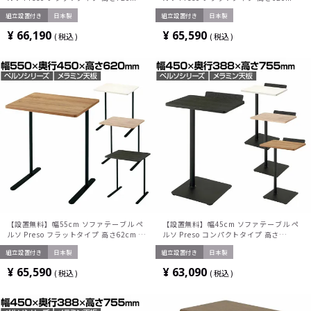
ラック脚 1人用テーブル メラミン天板 パ
人用テーブル メラミン天板 パーソナルテ
組立設置付き
日本製
組立設置付き
日本製
ーソナルテーブル ソロワーク LT-
ーブル ソロワーク LT-450FLSAAMWH コ
450FLE6AMBK コクヨ
クヨ
¥
66,190
¥
65,590
税込
税込
【設置無料】幅55cm ソファテーブル ペ
【設置無料】幅45cm ソファテーブル ペ
ルソ Preso フラットタイプ 高さ62cm ホ
ルソ Preso コンパクトタイプ 高さ
ワイト脚 1人用テーブル メラミン天板 パ
75.5cm ブラック脚 1人用テーブル サブ
組立設置付き
日本製
組立設置付き
日本製
ーソナルテーブル ソロワーク LT-
テーブル トレー付き メラミン天板 パーソ
450FLE6AMBK コクヨ
ナルテーブル ソロワーク LT-
¥
65,590
¥
63,090
税込
税込
450SHE6AMBK コクヨ