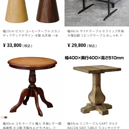
幅25cm ピルツ コーヒーテーブル スカン
幅60cm サイドテーブル セラミック天板
ディナヴィアデザイン 木製 丸天板 一本脚
大理石調 リビングテーブル おしゃれ ナイ
ソファテーブル サイドテーブル ディスプ
トテーブル スチール脚 シンプル モダン
レイ ナイトテーブル
リビング 寝室 ブラック グレー
¥
33,800
¥
29,800
税込
税込
幅60cm コモ テーブル 職人 天板レザー調
幅40cm ミニテーブル GART ガルト
高級感 ネコ脚 手堀仕上げ 引き出し フェ
RACON SIDE TABLE ラコンサイドテーブ