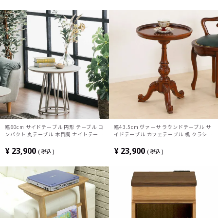
幅60cm サイドテーブル 円形 テーブル コ
幅43.5cm ヴァーサ ラウンドテーブル サ
ンパクト 丸テーブル 木目調 ナイトテーブ
イドテーブル カフェテーブル 机 クラシカ
ル おしゃれ ミニテーブル 北欧 モダン ナ
ル 上品 手彫り アンティーク 猫脚 マカボ
チュラル ホワイト
ニー 傷防止 完成品 インテリア 完成品
¥
23,900
¥
23,900
税込
税込