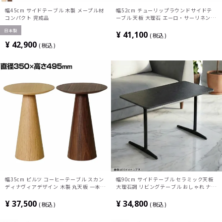
幅45cm サイドテーブル 木製 メープル材
幅52cm チューリップラウンドサイドテ
コンパクト 完成品
ーブル 天板 大理石 エーロ・サーリネン
リプロダクト マーブル 大理石テーブル サ
日本製
イドテーブル ソファテーブル
¥
41,100
税込
¥
42,900
税込
幅35cm ピルツ コーヒーテーブル スカン
幅90cm サイドテーブル セラミック天板
ディナヴィアデザイン 木製 丸天板 一本脚
大理石調 リビングテーブル おしゃれ ナイ
ソファテーブル サイドテーブル ディスプ
トテーブル スチール脚 シンプル モダン
レイ ナイトテーブル
リビング 寝室 ブラック グレー
¥
37,500
¥
34,800
税込
税込