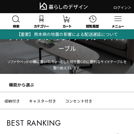
ログイン＞
検索
閲覧履歴
カテゴリー
カート
メニュー
【重要】 熊本県の地震の影響による配送遅延について
サイドテーブル・ソファテーブル・ナイトテ
ーブル
ソファやベッドの横に置いて、ちょっとした物を置くのに便利なサイドテーブルを
取り揃えています。
機能から選ぶ
収納付き
キャスター付き
コンセント付き
BEST RANKING