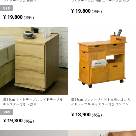
サイドテーブル 天然木
サイドテーブル 円形 ローテーブル センタ
ーテーブル ナイトテーブル シンプル 北欧
日本製
木製 軽量
¥
19,800
税込
¥
19,800
税込
幅35cm ナイトテーブル サイドテーブル
幅33cm ソファーサイドすっ桐ワゴン サ
キャスター付き 天然木
イドテーブル キャスター付き コンセント
付き 便利収納 収納ボックス ワゴン リビ
日本製
ング収納 整理収納アドバイザー監修商品
¥
18,900
税込
¥
19,800
税込