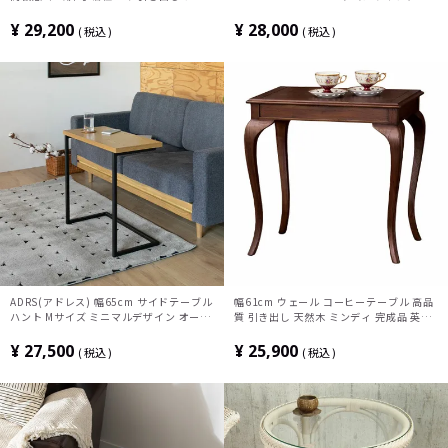
ルト張り アンティーク レトロ ヨーロピア
ル 木製 スリム カフェテーブル おしゃれ
ン インテリア コーヒーテーブル 完成品
正方形テーブル モダン 茶 ナチュラル 完
¥
29,200
¥
28,000
税込
税込
成品
ADRS(アドレス) 幅65cm サイドテーブル
幅61cm ウェール コーヒーテーブル 高品
ハント Mサイズ ミニマルデザイン オーク
質 引き出し 天然木 ミンディ 完成品 英国
突板 スチール コの字型 シンプル
スタイル アンティーク クラシカル インテ
リア 完成品
¥
27,500
¥
25,900
税込
税込