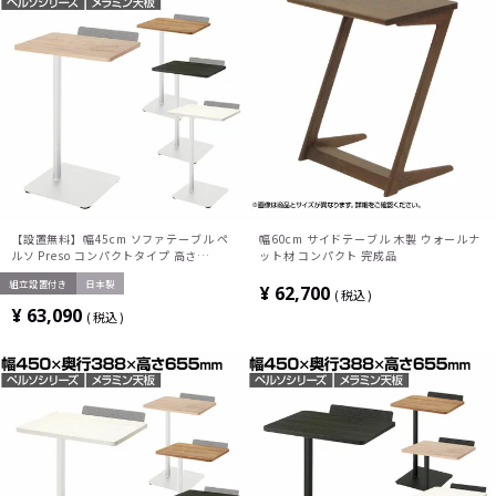
【設置無料】幅45cm ソファテーブル ペ
幅60cm サイドテーブル 木製 ウォールナ
ルソ Preso コンパクトタイプ 高さ
ット材 コンパクト 完成品
75.5cm ホワイト脚 1人用テーブル サブ
組立設置付き
日本製
テーブル トレー付き メラミン天板 パーソ
¥
62,700
税込
ナルテーブル ソロワーク LT-
¥
63,090
税込
450SHSAAMWH コクヨ