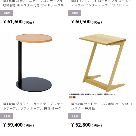
幅33cm 冨士ファニチア ワゴンテーブル
幅81.6cm レギオ ローテーブル コーヒー
収納付き キャスター付き サイドテーブル
テーブル センターテーブル サイドテーブ
ル オイル塗装 長方形 オーク材 北欧 ナチ
日本製
日本製
ュラル 完成品
¥
61,600
¥
60,500
税込
税込
幅44cm グラシュー サイドテーブル ナイ
幅60cm サイドテーブル 木製 オーク材 コ
トテーブル ソファテーブル 円形 オーク材
ンパクト 完成品
北欧 ナチュラル 完成品
日本製
日本製
¥
59,400
¥
52,800
税込
税込