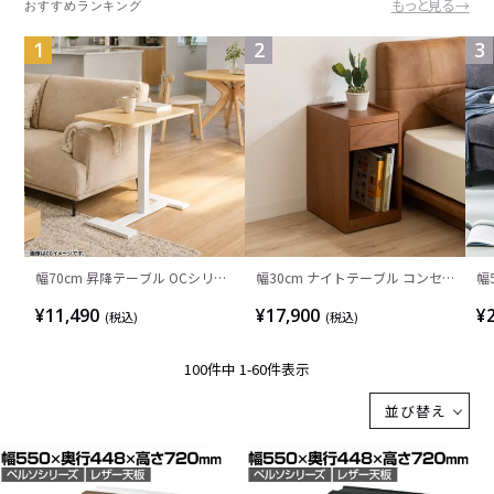
もっと見る→
おすすめランキング
1
2
3
幅70cm 昇降テーブル OCシリー
幅30cm ナイトテーブル コンセ
幅
ズ 木目 サイドテーブル ガス圧 昇
ント付き オープンタイプ キャス
降
¥11,490
¥17,900
¥
(税込)
(税込)
降デスク 隠しキャスター付き コ
ター付き 木製 軽量 コンパクト 引
シ
ンパクト スタンディングデスク
き出し 収納 サイドテーブル おし
お
100
件中
1
-
60
件表示
昇降式 作業机 おしゃれ ソファテ
ゃれ 北欧 リビング 寝室 完成品
ビ
ーブル
並び替え