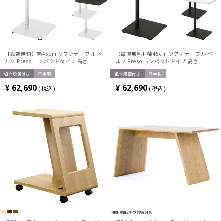
【設置無料】幅45cm ソファテーブル ペ
【設置無料】幅45cm ソファテーブル ペ
ルソ Preso コンパクトタイプ 高さ
ルソ Preso コンパクトタイプ 高さ
65.5cm ホワイト脚 1人用テーブル サブ
65.5cm ブラック脚 1人用テーブル サブ
組立設置付き
日本製
組立設置付き
日本製
テーブル トレー付き メラミン天板 パーソ
テーブル トレー付き メラミン天板 パーソ
ナルテーブル ソロワーク LT-
ナルテーブル ソロワーク LT-
¥
62,690
¥
62,690
税込
税込
450SLSAAMWH コクヨ
450SLE6AMBK コクヨ