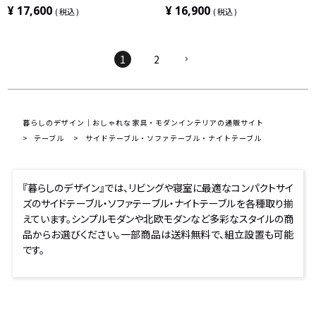
ク スタンディングデスク サイドテーブル
ック ホワイト
¥
17,600
¥
16,900
税込
税込
ソファテーブル ベッド
1
2
暮らしのデザイン｜おしゃれな家具・モダンインテリアの通販サイト
テーブル
サイドテーブル・ソファテーブル・ナイトテーブル
『暮らしのデザイン』では、リビングや寝室に最適なコンパクトサイ
ズのサイドテーブル・ソファテーブル・ナイトテーブルを各種取り揃
えています。シンプルモダンや北欧モダンなど多彩なスタイルの商
品からお選びください。一部商品は送料無料で、組立設置も可能
です。