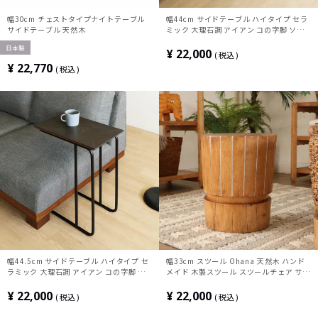
幅30cm チェストタイプナイトテーブル
幅44cm サイドテーブル ハイタイプ セラ
サイドテーブル 天然木
ミック 大理石調 アイアン コの字脚 ソフ
ァテーブル ナイトテーブル おしゃれ シン
日本製
プル モダン リビング 寝室 黒 ブラック
¥
22,000
税込
¥
22,770
税込
幅44.5cm サイドテーブル ハイタイプ セ
幅33cm スツール Ohana 天然木 ハンド
ラミック 大理石調 アイアン コの字脚 ソ
メイド 木製スツール スツールチェア サイ
ファテーブル ナイトテーブル おしゃれ シ
ドテーブル ハワイアン リゾート カフェ
ンプル モダン リビング 寝室 黒 ブラック
完成品
¥
22,000
¥
22,000
税込
税込