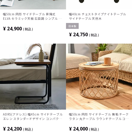
幅50cm 円形 サイドテーブル 昇降式
幅40cm チェストタイプナイトテーブル
ELVA セラミック天板 石目調 シンプル モ
サイドテーブル 天然木
ダン ソファテーブル おしゃれ ナイトテー
日本製
ブル 寝室 リビング 黒 ブラック ベージュ
¥
24,900
税込
¥
24,750
税込
ADRS(アドレス) 幅45cm サイドテーブル
幅50cm 円形 サイドテーブル 無垢 チーク
エレン スタンダードデザイン コンパクト
ラタン 丸テーブル ラウンドテーブル コー
オーク突板 スチール コの字型 シンプル
ヒーテーブル 籐家具 花台 ローテーブル
おしゃれ ナチュラル アジアン 韓国 リビ
¥
24,200
¥
24,000
税込
税込
ング