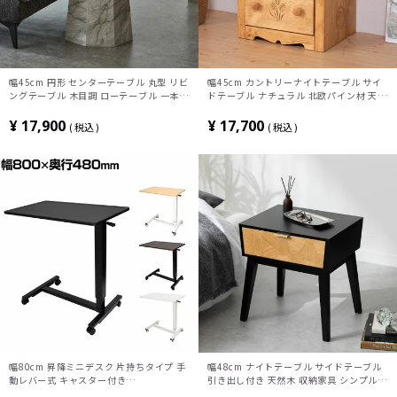
幅45cm 円形 センターテーブル 丸型 リビ
幅45cm カントリーナイトテーブル サイ
ングテーブル 木目調 ローテーブル 一本足
ドテーブル ナチュラル 北欧パイン材 天然
テーブル 大理石調 丸テーブル おしゃれ
木 引き出し 収納 完成品
北欧 ナチュラル ブラウン
¥
17,900
¥
17,700
税込
税込
幅80cm 昇降ミニデスク 片持ちタイプ 手
幅48cm ナイトテーブル サイドテーブル
動レバー式 キャスター付き
引き出し付き 天然木 収納家具 シンプル
TVSOFLD901 在宅勤務 デスク 昇降デス
ナチュラル 北欧 寝室 ベッドルーム ブラ