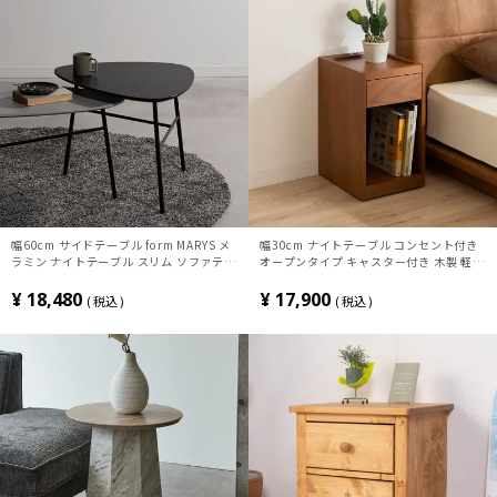
幅60cm サイドテーブル form MARYS メ
幅30cm ナイトテーブル コンセント付き
ラミン ナイトテーブル スリム ソファテー
オープンタイプ キャスター付き 木製 軽量
ブル おしゃれ ネストテーブル 三角形 リ
コンパクト 引き出し 収納 サイドテーブル
ビング 寝室 シンプル モダン グレー ブラ
おしゃれ 北欧 リビング 寝室 完成品
¥
18,480
¥
17,900
税込
税込
ック