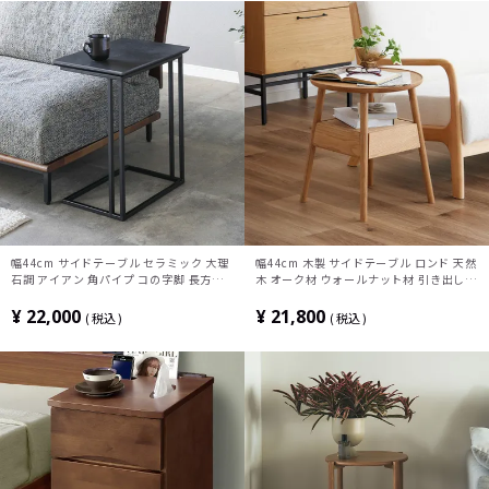
幅44cm サイドテーブル セラミック 大理
幅44cm 木製 サイドテーブル ロンド 天然
石調 アイアン 角パイプ コの字脚 長方形
木 オーク材 ウォールナット材 引き出し付
ソファテーブル ナイトテーブル おしゃれ
き ミニテーブル 収納 コンパクト 丸テー
シンプル モダン リビング 寝室 黒 ブラッ
ブル ナイトテーブル おしゃれ 北欧
¥
22,000
¥
21,800
税込
税込
ク