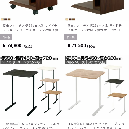
冨士ファニチア 幅29cm 木製 サイドテー
冨士ファニチア 幅29cm 木製 サイドテー
ブル キャスター付き オープン収納 天然木
ブル オープン収納 天然木 オーク材 コの
オーク材 コの字 ナイトテーブル ミニテー
字 ナイトテーブル ミニテーブル リビング
日本製
日本製
ブル リビング おしゃれ 完成品
おしゃれ ナチュラル ブラウン 完成品
¥
74,800
¥
71,500
税込
税込
【設置無料】幅55cm ソファテーブル ペ
【設置無料】幅55cm ソファテーブル ペ
ルソ Preso フラットタイプ 高さ72cm ブ
ルソ Preso フラットタイプ 高さ62cm 1