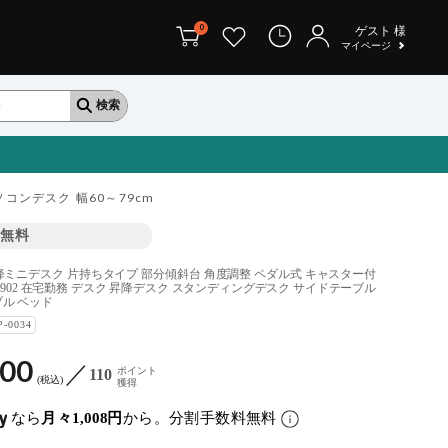
0
ゲスト
様
マイページ
ソコンデスク 幅60～79cm
無料
m 昇降ミニデスク 片持ちタイプ 部分傾斜台 角度調整 ペダル式 キャスター付
LD902 在宅勤務 デスク 昇降デスク スタンディングデスク サイドテーブル
ル ベッド
P-0034
100
ポイント
110
税込
獲得
なら
月々1,008円
から。分割手数料無料