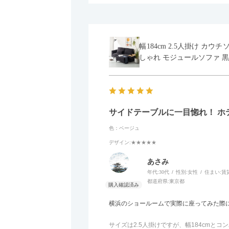
幅184cm 2.5人掛け カ
しゃれ モジュールソファ 黒
サイドテーブルに一目惚れ！ ホ
色：ベージュ
デザイン
:★★★★★
あさみ
年代:
30代
性別:
女性
住まい:
賃
都道府県:
東京都
横浜のショールームで実際に座ってみた際
サイズは2.5人掛けですが、幅184cm