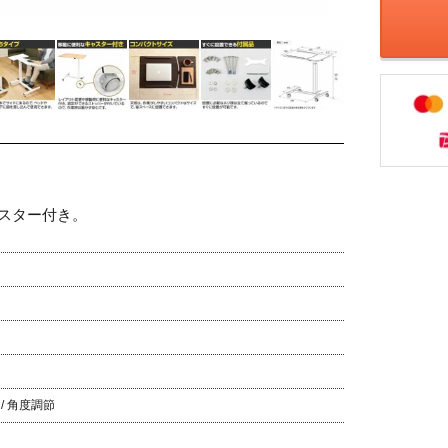
ャスター付き。
/ 角度調節