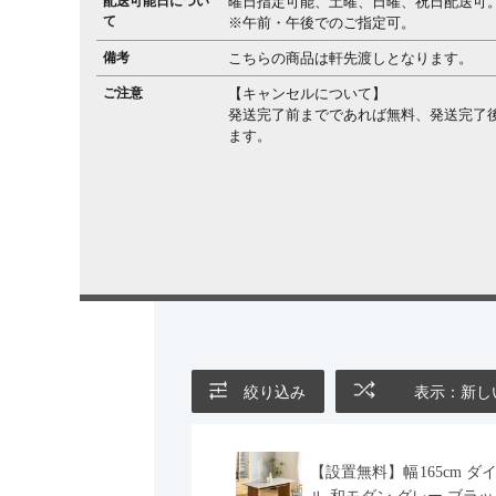
配送可能日につい
曜日指定可能、土曜、日曜、祝日配送可
て
※午前・午後でのご指定可。
備考
こちらの商品は軒先渡しとなります。
ご注意
【キャンセルについて】
発送完了前までであれば無料、発送完了後
ます。
絞り込み
表示：新し
【設置無料】幅165cm ダ