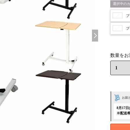
ブ
ブ
お届
8月17
※配送