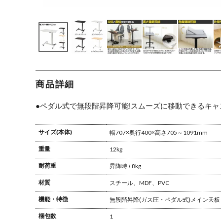
商品詳細
●ペダル式で無段階昇降可能!スムーズに移動できるキ
サイズ(本体)
幅707×奥行400×高さ705～1091mm
重量
12kg
耐荷重
昇降時 / 8kg
材質
スチール、MDF、PVC
機能・特徴
無段階昇降(ガス圧・ペダル式)
メイン天板 
梱包数
1