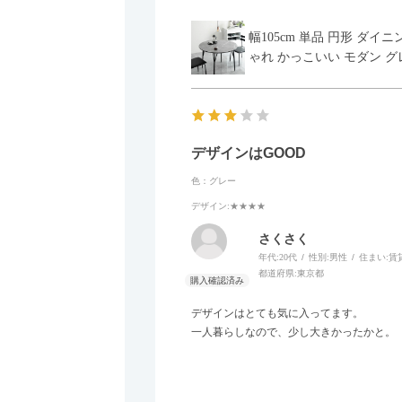
幅105cm 単品 円形 ダ
ゃれ かっこいい モダン グ
デザインはGOOD
色：グレー
デザイン
:★★★★
さくさく
年代:
20代
性別:
男性
住まい:
賃
都道府県:
東京都
デザインはとても気に入ってます。
一人暮らしなので、少し大きかったかと。