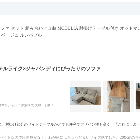
ウチソファ セット 組み合わせ自由 MODULIA 肘掛けテーブル付き オット
 ベージュ ルンバブル
テルライク×ジャパンディにぴったりのソファ
貸マンション
家族構成:
夫婦・子供
に、肘掛け部分のサイドテーブルがとても便利でデザイン性も高く、「これにしよ
とコンパクトなので圧迫感がなく、わが家にはちょうど良いサイズ感でした。200cm