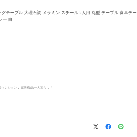
イニングテーブル 大理石調 メラミン スチール 2人用 丸型 テーブル 食卓
レー 白
貸マンション
家族構成:
一人暮らし