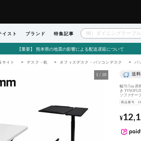
テイスト
ブランド
特集記事
【重要】 熊本県の地震の影響による配送遅延について
販サイト
デスク・机
オフィスデスク・パソコンデスク
パ
送料
1
/
10
幅70.7c
き TVSOF
ソファテーブ
商品番号
S
12,
¥