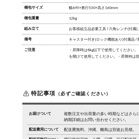
梱包サイズ
幅695×奥行530×高さ160mm
梱包重量
12kg
組み立て
お客様組立品
必要工具 / 六角レンチ(付属)
備考
キャスター付き(ロック機能あり)
付属品 
ご注意
・昇降時は8kg以下で使用してください。
を開けて使用してください。
・昇降時は
特記事項
（必ずご確認ください）
お届けついて
複数注文や出荷量の多い時期などはさら
納期詳細はお問い合わせください。
配送費用について
配送費無料。沖縄、離島は別途お見積。