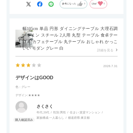
はいけないかもしれません。天板が冷たいので冬にどうなるの
参考になった
0
Like!
0
かなというのも気になります。
幅105cm 単品 円形 ダイニングテーブル 大理石調
メラミン スチール 2人用 丸型 テーブル 食卓テー
ブル カフェテーブル 丸テーブル おしゃれ かっこ
いい モダン グレー 白
詳細を見る
2026.7.31
デザインはGOOD
色：グレー
デザイン
:★★★★
さくさく
年代:
20代
性別:
男性
住まい:
賃貸マンション
家族構成:
一人暮らし
都道府県:
東京都