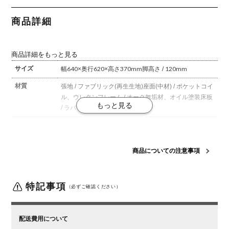
しゃれ ポケ
しゃれ ポケ
ットコイル
ットコイル
ソファ 北欧
ソファ 北欧
商品詳細
モダン カフ
モダン カフ
ェ グレー
ェ グレー
ライトグレ
ライトグレ
ー オレンジ
ー オレンジ
商品詳細をもっと見る
サイズ
幅640×奥行620×高さ370mm
脚高さ / 120mm
材質
張地 / ファブリック(再生生地)
座面(中材) / ポケットコイ
ル、ウレタン
フレーム / オーク無垢材、オイル塗装
床板
/ ラバーウッド集成材
梱包数
2
梱包サイズ
梱包1 / 幅660×奥行57×高さ110mm
梱包2 / 幅680×奥行
商品についての注意事項
665×高さ22mm
梱包重量
梱包1 / 8kg
梱包2 / 6kg
特記事項
組み立て
（必ずご確認ください）
お客様組立品
備考
座クッション裏 / 滑り止め付き
フルカバーリング仕様(ド
ライクリーニング可能)
配送費用について