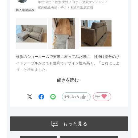
年代:
30代
性別:
女性
住まい:
賃貸マンション
家族構成:
夫婦・子供
都道府県:
東京都
横浜のショールームで実際に座ってみた際に、肘掛け部分のサ
イドテーブルがとても便利でデザイン性も高く、「これにしよ
う」と決めました。
続きを読む
サイズは2.5人掛けですが、幅184cmとコンパクトなので圧迫感
がなく、わが家にはちょうど良いサイズ感でした。200cmのラ
グとのバランスもぴったりで、リビング全体がすっきり見えま
参考になった
1
Like!
1
す。
黒いスチール脚のおかげで抜け感があり、見た目が重たくなら
ないのもお気に入りのポイントです。さらに、わが家はソファ
もっと見る
の後ろ側を通ることも多い間取りなので、背面まできれいに仕
上げられているデザインも気に入っています。どの角度から見