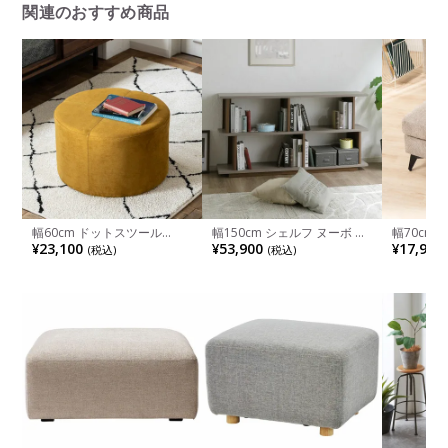
関連のおすすめ商品
幅60cm ドットスツール
幅150cm シェルフ ヌーボ オ
幅70cm
COMFORM オットマン フッ
ープンシェルフ おしゃれ デ
MODULI
¥23,100
¥53,900
¥17,900
(税込)
(税込)
トスツール おしゃれ CRASH
ィスプレイ ラック 収納 飾り
スツール 
クラッシュプロジェクト モダ
棚 カウンター下収納 北欧 間
ク スツー
ン アッシュ ライトグレー カ
仕切り インテリア モダン ベ
オットマン
リブー イエロー 完成品
ージュ グレー
ック ベー