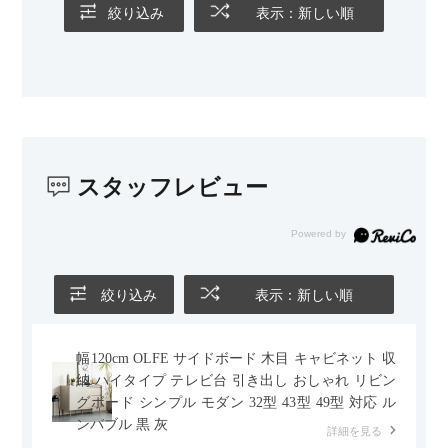
ても美しく、空間の印象を損ないません。
絞り込み
表示：新しい順
カラーはベージュとグレージュの中間のような絶妙な色味で、
わが家のホテルライク×ジャパンディのインテリアにも自然にな
じみました。
子どもがいるので、撥水加工で汚れに強い生地なのもとても助
かっています。気兼ねなく使える安心感があります。
スタッフレビュー
また、カウチのように足を伸ばしてくつろげるスタイルが理想
だったので、それが叶って大満足です。オットマンは自由に動
かせるため、普段はカウチとして使い、来客時には離してスツ
ールとして使えるなど、使い勝手の良さも魅力だと感じていま
す。
絞り込み
表示：新しい順
幅120cm OLFE サイドボード 木目 キャビネット 収
納 ハイタイプ テレビ台 引き出し おしゃれ リビン
グボード シンプル モダン 32型 43型 49型 対応 ル
ンバブル 黒 灰
詳細を見る