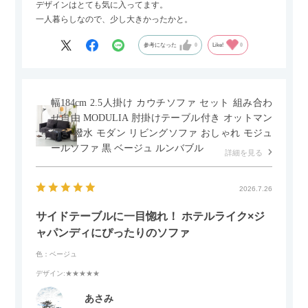
デザインはとても気に入ってます。
一人暮らしなので、少し大きかったかと。
参考になった
0
Like!
0
幅184cm 2.5人掛け カウチソファ セット 組み合わ
せ自由 MODULIA 肘掛けテーブル付き オットマン
付き 撥水 モダン リビングソファ おしゃれ モジュ
ールソファ 黒 ベージュ ルンバブル
詳細を見る
2026.7.26
サイドテーブルに一目惚れ！ ホテルライク×ジ
ャパンディにぴったりのソファ
色：ベージュ
デザイン
:★★★★★
あさみ