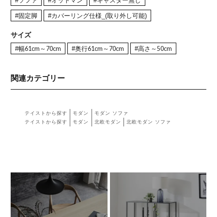
#ソファ
#オットマン
#キャスター無し
#固定脚
#カバーリング仕様_(取り外し可能)
サイズ
#幅61cm～70cm
#奥行61cm～70cm
#高さ～50cm
関連カテゴリー
テイストから探す
モダン
モダン ソファ
テイストから探す
モダン
北欧モダン
北欧モダン ソファ