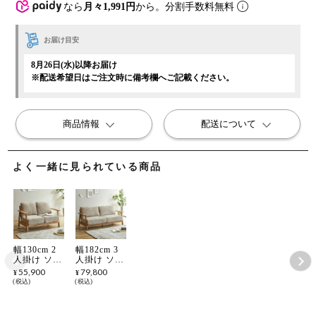
なら
月々1,991円
から。分割手数料無料
お届け目安
8月26日(水)以降お届け
※配送希望日はご注文時に備考欄へご記載ください。
商品情報
配送について
よく一緒に見られている商品
幅130cm 2
幅182cm 3
人掛け ソフ
人掛け ソフ
ァ カバーリ
ァ カバーリ
55,900
79,800
¥
¥
ング ソファ
ング ソファ
税込
税込
ー ファブリ
ー ファブリ
ック リビン
ック リビン
グソファ お
グソファ お