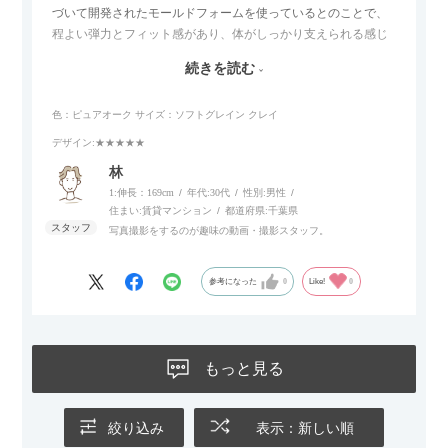
づいて開発されたモールドフォームを使っているとのことで、
程よい弾力とフィット感があり、体がしっかり支えられる感じ
がします。長時間座っていても疲れにくいので、リビングでの
続きを読む
リラックスタイムによさそうでした。回転タイプなので、個人
的には狭いスペースでも立ち上がりがしやすい点が良かったで
色：ピュアオーク
サイズ：ソフトグレイン クレイ
す。
デザイン
:★★★★★
林
1:伸長：169cm
年代:
30代
性別:
男性
住まい:
賃貸マンション
都道府県:
千葉県
写真撮影をするのが趣味の動画・撮影スタッフ。
参考になった
0
Like!
0
もっと見る
絞り込み
表示：新しい順