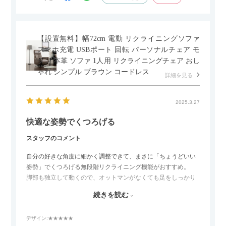
【設置無料】幅72cm 電動 リクライニングソファ
スマホ充電 USBポート 回転 パーソナルチェア モ
ダン 本革 ソファ 1人用 リクライニングチェア おし
ゃれ シンプル ブラウン コードレス
詳細を見る
2025.3.27
快適な姿勢でくつろげる
スタッフのコメント
自分の好きな角度に細かく調整できて、まさに「ちょうどいい
姿勢」でくつろげる無段階リクライニング機能がおすすめ。
脚部も独立して動くので、オットマンがなくても足をしっかり
伸ばせたり、スイッチ部分にはUSBポートもついているので、
続きを読む
スマホやタブレットを充電しながらリラックスできるのが嬉し
いポイント。
デザイン
:★★★★★