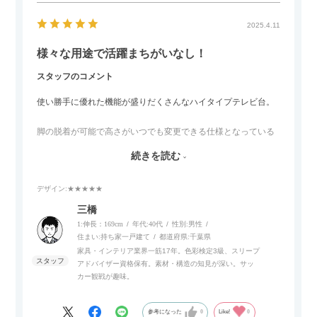
2025.4.11
様々な用途で活躍まちがいなし！
スタッフのコメント
使い勝手に優れた機能が盛りだくさんなハイタイプテレビ台。
脚の脱着が可能で高さがいつでも変更できる仕様となっている
ので、リビングダイニングからベッドルームまで多目的な場面
続きを読む
でご使用いただけます。
デザイン
:★★★★★
また、補助テーブルとして使用可能なスライドテーブルや収納
内部にもプリンターなどが置けるスライド棚板がついているの
三橋
でテレビ台以外にもオフィスなどでの収納家具やリビングでの
1:伸長：169cm
年代:
40代
性別:
男性
サイドボードとして多目的な用途に対応しています。
住まい:
持ち家一戸建て
都道府県:
千葉県
家具・インテリア業界一筋17年。色彩検定3級、スリープ
アドバイザー資格保有。素材・構造の知見が深い。サッ
また、扉は横方向へのスライド式となっているので開閉時のス
カー観戦が趣味。
ペースを最小限に抑えられ、省スペースでご利用いただけるの
もポイントです！
参考になった
0
Like!
0