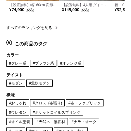
【設置無料】幅160cm 変形
【設置無料】4人用 ダイニン
幅110cm
半円 ダイニングテーブル モ
グテーブルセット 5点 LUGA
木目調 リ
¥74,900
¥149,000
¥32,800
(税込)
(税込)
ルタル風 LENAS コンクリー
セラミックテーブル おしゃれ
付き 長方
ト調 木脚 北欧モダン テーブ
ダイニングチェア 和モダン
ブル おし
ル 4人 食卓テーブル おしゃれ
ナチュラル ブラウン(幅
ブル 格子
ナチュラルモダン 韓国インテ
165cm 食卓テーブル×1 食卓
レー ナチ
リア風 グレージュ
椅子×4)
すべてのランキングを見る
この商品のタグ
カラー
#グレー系
#ブラウン系
#オレンジ系
テイスト
#モダン
#北欧モダン
機能
#おしゃれ
#クロス_(布張り)
#布・ファブリック
#ウレタン
#ポケットコイルスプリング
#オイル塗装
#天然木・無垢材
#ナラ・オーク