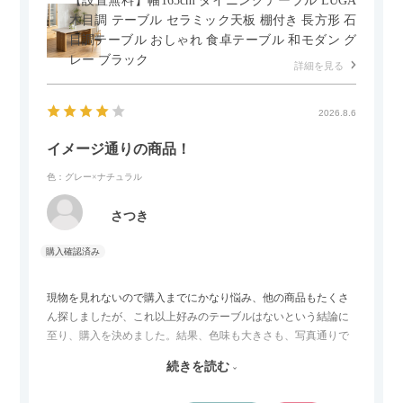
【設置無料】幅165cm ダイニングテーブル LUGA
木目調 テーブル セラミック天板 棚付き 長方形 石
目調テーブル おしゃれ 食卓テーブル 和モダン グ
レー ブラック
詳細を見る
2026.8.6
イメージ通りの商品！
色：グレー×ナチュラル
さつき
現物を見れないので購入までにかなり悩み、他の商品もたくさ
ん探しましたが、これ以上好みのテーブルはないという結論に
至り、購入を決めました。結果、色味も大きさも、写真通りで
した。とても満足です！
続きを読む
セラミック天板が思った以上に滑りが良く、汚れも拭きやすい
ですがお皿もよく滑り…使い慣れるまでは少し気を付けなくて