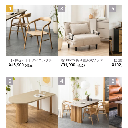
1
3
5
【2脚セット】ダイニングチ
幅100cm 折り畳み式ソファ
【設置無料
ェア 木製 LUGA 肘付き チェ
ベッド コンパクト リクライ
チンカウ
¥45,900
¥31,900
¥102,00
(税込)
(税込)
ア 天然木 リビング椅子 板座
ニング カウチスタイル 省ス
板 引き出
食卓椅子 おしゃれ ウッドチ
ペース ファブリック
箱スペース
ェア アッシュ 和モダン ナチ
ンジ台 キ
ュラル ブラウン 完成品
れ ウッデ
2
4
6
ル グレー