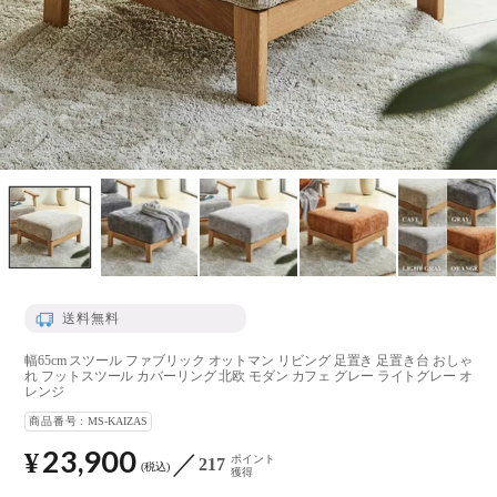
送料無料
幅65cm スツール ファブリック オットマン リビング 足置き 足置き台 おしゃ
れ フットスツール カバーリング 北欧 モダン カフェ グレー ライトグレー オ
レンジ
商品番号
MS-KAIZAS
23,900
¥
ポイント
217
税込
獲得