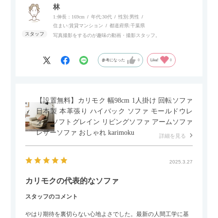
個人的にはコードレス＆充電式なので、コンセントの場所を気
林
にせず、好きな場所に置けるのが画期的に感じました。
1:伸長：169cm
年代:
30代
性別:
男性
住まい:
賃貸マンション
都道府県:
千葉県
写真撮影をするのが趣味の動画・撮影スタッフ。
参考になった
0
Like!
0
【設置無料】カリモク 幅98cm 1人掛け 回転ソファ
日本製 本革張り ハイバック ソファ モールドウレ
タン ソフトグレイン リビングソファ アームソファ
レザーソファ おしゃれ karimoku
詳細を見る
2025.3.27
カリモクの代表的なソファ
スタッフのコメント
やはり期待を裏切らない心地よさでした。最新の人間工学に基