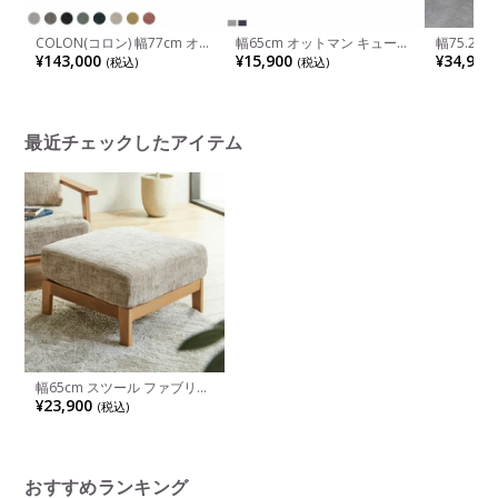
COLON(コロン) 幅77cm オッ
幅65cm オットマン キューブ
幅75.2c
トマン 日本製 店舗 高品質 国
シリーズ 組替えソファ ロー
ズボックス
¥143,000
¥15,900
¥34,900
(税込)
(税込)
産ソファ 高機能
ソファ 組み合わせ自由 シン
本製 ア
プル 北欧 モダン グレー ネイ
ビー
最近チェックしたアイテム
幅65cm スツール ファブリッ
ク オットマン リビング 足置
¥23,900
(税込)
き 足置き台 おしゃれ フット
スツール カバーリング 北欧
モダン カフェ グレー ライト
グレー オレンジ
おすすめランキング