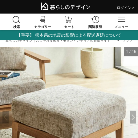
ログイン＞
検索
閲覧履歴
カテゴリー
カート
メニュー
【重要】 熊本県の地震の影響による配送遅延について
暮らしのデザイン｜おしゃれな家具・モダンインテリアの通販サイト
ソファ
1
/
16