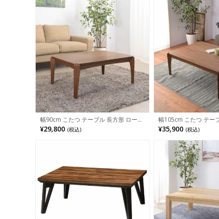
幅90cm こたつ テーブル 長方形 ローテ
幅105cm こたつ テー
ーブル 布団がずれにくい 薄型ヒーター
テーブル 石英管ヒータ
¥29,800
¥35,900
(税込)
(税込)
ウォルナット
テーブル ウォルナット