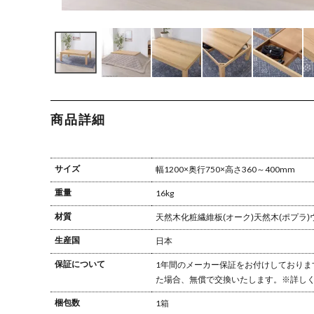
商品詳細
サイズ
幅1200×奥行750×高さ360～400mm
重量
16kg
材質
天然木化粧繊維板(オーク)
天然木(ポプラ)
生産国
日本
保証について
1年間のメーカー保証をお付けしておりま
た場合、無償で交換いたします。
※詳し
梱包数
1箱