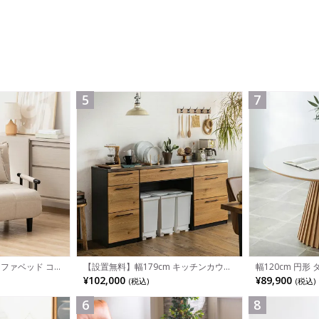
5
7
ソファベッド コン
幅120cm 円形
【設置無料】幅179cm キッチンカウン
 カウチスタイル
用 セラミック天
ター ステンレス天板 引き出し 収納 食
¥89,900
¥102,000
(税込)
(税込)
ク
ブル おしゃれ 
器棚 ゴミ箱スペース 組み換え可能 レン
ドテーブル和モダ
ジ台 キッチン収納 おしゃれ ウッディモ
ン
ダン ナチュラル グレー
6
8