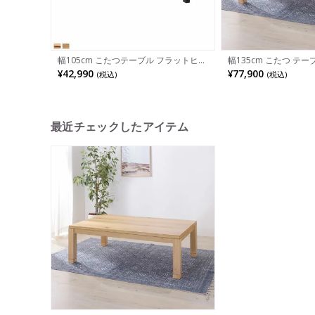
幅105cm こたつテーブル フラットヒー
幅135cm こたつ テー
ター 薄型 温度調節 家具調 天然木化粧
調節 石英管ヒーター 
¥42,990
¥77,900
(税込)
(税込)
繊維板 ウレタン樹脂塗装 リビング こた
天然木 KTJ-135NA
つ コタツ 炬燵 テーブル センターテー
ブル ローテーブル おしゃれ
最近チェックしたアイテム