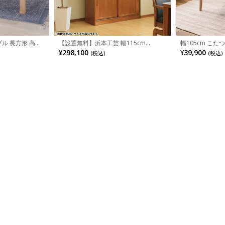
ブル 長方形 高さ
【設置無料】浜本工芸 幅115cm
幅105cm こた
リビングテーブル
No.1800 食器棚 日本製 木製 天然木 ナ
ットヒーター 大
¥298,100
¥39,900
(税込)
(税込)
ラ材 ガラス扉 スライドテーブル付き 引
調節可能 ローテ
き出し付き 収納 カップ ボード キッチ
おしゃれ 北欧モ
ンボード おしゃれ ナチュラル
ュラル