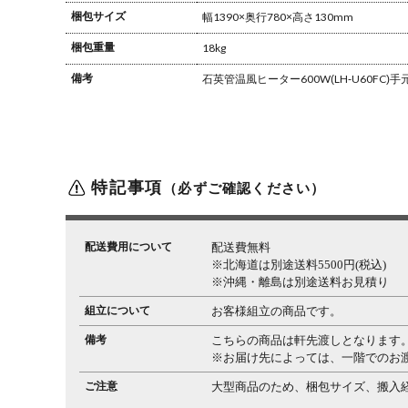
梱包サイズ
幅1390×奥行780×高さ130mm
梱包重量
18kg
備考
石英管温風ヒーター600W(LH-U60FC)
手
特記事項
（必ずご確認ください）
配送費用について
配送費無料
※北海道は別途送料5500円(税込)
※沖縄・離島は別途送料お見積り
組立について
お客様組立の商品です。
備考
こちらの商品は軒先渡しとなります
※お届け先によっては、一階でのお
ご注意
大型商品のため、梱包サイズ、搬入