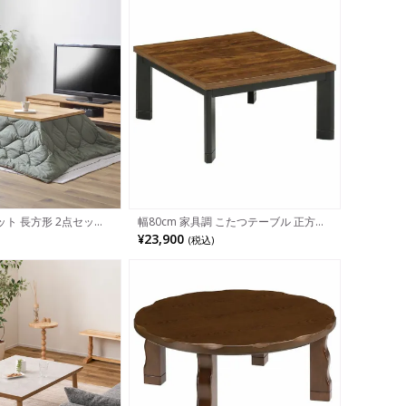
ト 長方形 2点セット
幅80cm 家具調 こたつテーブル 正方形
＋こたつ布団) こたつ
ハロゲンヒーター 高さ調節可能 木目調
¥23,900
(税込)
ルナット ローテーブル
コンパクト ローテーブル リビングこた
ーこたつ シンプルモダ
つ 暖卓 コタツ ウォールナット おしゃ
ウトドア
れ 和モダン