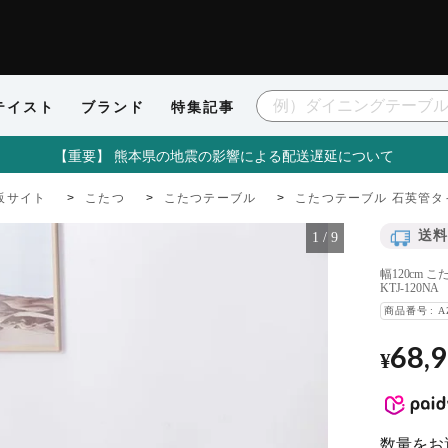
テイスト
ブランド
特集記事
【重要】 熊本県の地震の影響による配送遅延について
販サイト
こたつ
こたつテーブル
こたつテーブル 石英管タ
送料
1
/
9
幅120cm
KTJ-120NA
商品番号
A
68,
¥