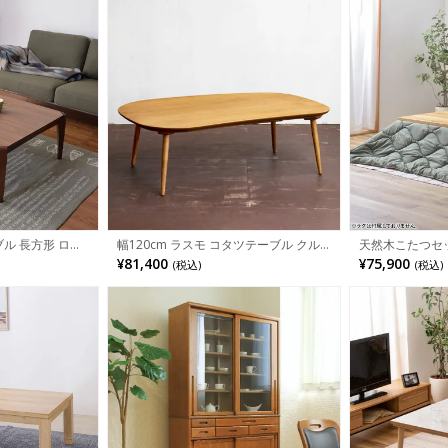
ブル 長方形 ロー
幅120cm ラスモ コタツテーブル クル
天然木こたつセッ
ー 木製 センター
ミ カーボンヒーター 楕円形 温度調節
(こたつテーブル
¥81,400
¥75,900
(税込)
(税込)
 おしゃれ
コード収納付 家具調 天然木 国産オニグ
布団セット ウォ
ルミ ウォールナット材 速熱速暖 遠赤外
フラットヒータ
線 リビング こたつ コタツ 炬燵 テーブ
ン 撥水加工 ア
ル センターテーブル