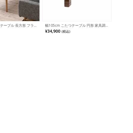
つテーブル 長方形 フラ
幅105cm こたつテーブル 円形 家具調
理石調 継ぎ脚付き 高さ
こたつ ハロゲンヒーター 継ぎ脚 リビン
¥34,900
(税込)
ーブル リビングこたつ
グこたつ おしゃれ 天然木
ダン 白 ホワイト ナチ