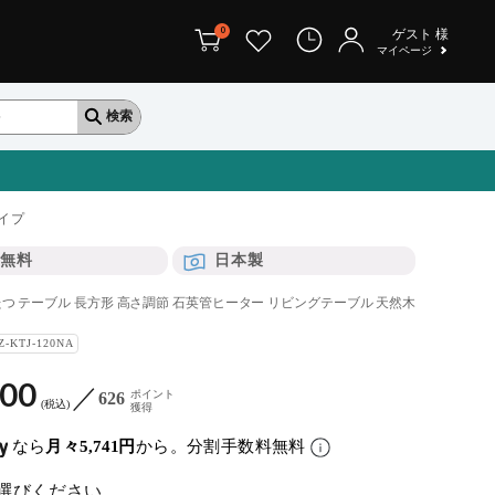
0
ゲスト
様
マイページ
イプ
無料
日本製
 こたつ テーブル 長方形 高さ調節 石英管ヒーター リビングテーブル 天然木
Z-KTJ-120NA
900
ポイント
626
税込
獲得
なら
月々5,741円
から。分割手数料無料