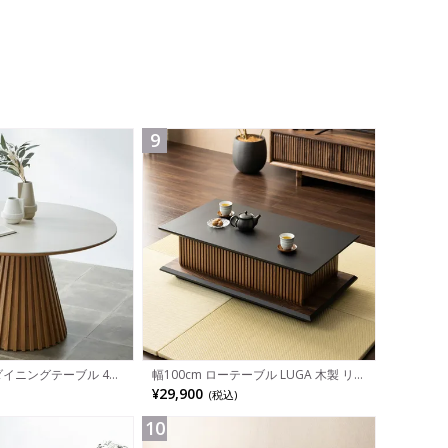
9
 ダイニングテーブル 4人
幅100cm ローテーブル LUGA 木製 リ
板 丸テーブル 食卓テー
ビングテーブル 格子 座卓 収納付き セ
¥29,900
(税込)
リビングテーブル ラウン
ンターテーブル おしゃれ コーヒーテー
ン ナチュラル ブラウ
ブル 引き出し付き 和モダン グレー ブ
ラック 完成品
10