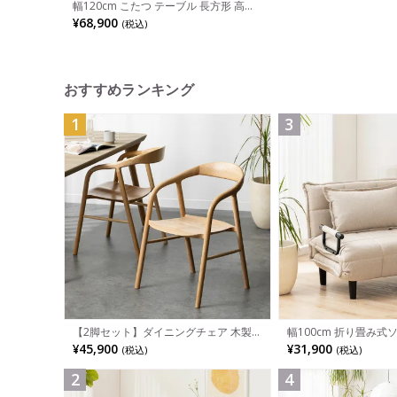
幅120cm こたつ テーブル 長方形 高さ
調節 石英管ヒーター リビングテーブル
¥68,900
(税込)
天然木 KTJ-120NA
おすすめランキング
1
3
幅100cm 折り畳み式
【2脚セット】ダイニングチェア 木製
パクト リクライニング
LUGA 肘付き チェア 天然木 リビング椅
¥31,900
¥45,900
(税込)
(税込)
省スペース ファブリッ
子 板座 食卓椅子 おしゃれ ウッドチェ
ア アッシュ 和モダン ナチュラル ブラ
ウン 完成品
2
4