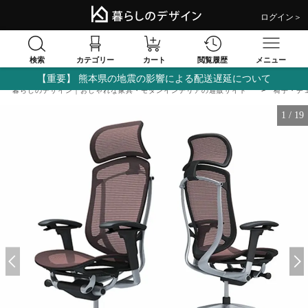
ログイン＞
検索
閲覧履歴
カテゴリー
カート
メニュー
【重要】 熊本県の地震の影響による配送遅延について
暮らしのデザイン｜おしゃれな家具・モダンインテリアの通販サイト
椅子・チ
1
/
19