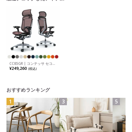
CC85GR | コンテッサ セコン
ダ エクストラハイバック 大
¥249,260
(税込)
型固定ヘッドレスト 座メッシ
ュ アジャストアーム シルバ
ーフレーム ブラックボディ
オカムラ
おすすめランキング
1
3
5