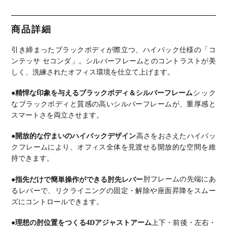
ドレスト 座
ドレスト 座
ドレスト 座
ドレスト 座
ドレスト 座
メッシュ ア
メッシュ ア
メッシュ ア
メッシュ ア
メッシュ ア
ジャストア
ジャストア
ジャストア
ジャストア
ジャストア
ーム ブラッ
ーム ポリッ
ーム シルバ
ーム ポリッ
ーム ブラッ
商品詳細
クフレーム
シュフレー
ーフレーム
シュフレー
クフレーム
ブラックボ
ム ホワイト
グレーボデ
ム ブラック
ブラックボ
ディ オカム
ボディ オカ
ィ オカムラ
ボディ オカ
ディ ランバ
引き締まったブラックボディが際立つ、ハイバック仕様の「コ
ラ オフィス
ムラ オフィ
ムラ オフィ
ーサポート
チェア おし
スチェア お
スチェア お
付 オカムラ
ンテッサ セコンダ」。
シルバーフレームとのコントラストが美
ゃれ 完成品
しゃれ 完成
しゃれ 完成
しく、洗練されたオフィス環境を仕立て上げます。
品
品
●精悍な印象を与えるブラックボディ＆シルバーフレーム
シック
なブラックボディと質感の高いシルバーフレームが、重厚感と
スマートさを両立させます。
●開放的な佇まいのハイバックデザイン
高さをおさえたハイバッ
クフレームにより、オフィス全体を見渡せる開放的な空間を維
持できます。
●指先だけで簡単操作ができる肘先レバー
肘フレームの先端にあ
るレバーで、リクライニングの固定・解除や座面昇降をスムー
ズにコントロールできます。
●理想の肘位置をつくる4Dアジャストアーム
上下・前後・左右・