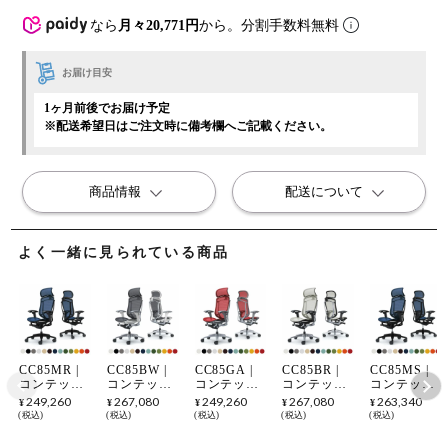
なら
月々20,771円
から。分割手数料無料
お届け目安
1ヶ月前後でお届け予定
※配送希望日はご注文時に備考欄へご記載ください。
商品情報
配送について
よく一緒に見られている商品
CC85MR |
CC85BW |
CC85GA |
CC85BR |
CC85MS |
コンテッサ
コンテッサ
コンテッサ
コンテッサ
コンテッサ
セコンダ エ
セコンダ エ
セコンダ エ
セコンダ エ
セコンダ エ
249,260
267,080
249,260
267,080
263,340
¥
¥
¥
¥
¥
クストラハ
クストラハ
クストラハ
クストラハ
クストラハ
税込
税込
税込
税込
税込
イバック 大
イバック 大
イバック 大
イバック 大
イバック 大
型固定ヘッ
型固定ヘッ
型固定ヘッ
型固定ヘッ
型固定ヘッ