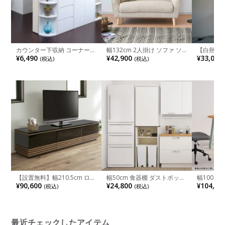
カウンター下収納 コーナー
幅132cm 2人掛け ソファ ソ
【白熱電
リビング・キッチン収納 幅
ファー 肘付き クッション付
プ メラン
¥6,490
¥42,900
¥33,000
(税込)
(税込)
220×奥行220×高さ800mm
き おしゃれ コンパクトソフ
床置き 照
JKP-YHK-0207
ァ 一人暮らし ベージュ かわ
ス 間接照
いい ルンバブル
おしゃれ 
ビング 寝
【設置無料】幅210.5cm ロー
幅50cm 食器棚 ダストボック
幅100～
ボード テレビボード テレビ
スストレージ プラシア ごみ
ーデスク S
¥90,600
¥24,800
¥104,80
(税込)
(税込)
台 UV塗装天板 北欧風 和モダ
箱収納 スリムストッカー キ
コンデス
ン
ッチン収納 おしゃれ 可動棚
無垢材 木
付き ランドリー 収納 洗面所
脚 天然木
モダン ホワイト グレー
り欠き オ
ワークデス
れ 北欧モ
最近チェックしたアイテム