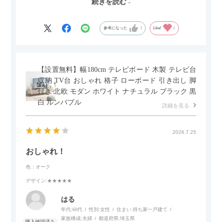
続きを読む
サイズは2.5人掛けですが、幅184cmとコンパクトなので圧迫感
がなく、わが家にはちょうど良いサイズ感でした。200cmのラ
グとのバランスもぴったりで、リビング全体がすっきり見えま
参考になった
1
Like!
1
す。
黒いスチール脚のおかげで抜け感があり、見た目が重たくなら
ないのもお気に入りのポイントです。さらに、わが家はソファ
【設置無料】幅180cm テレビボード 木製 テレビ台
の後ろ側を通ることも多い間取りなので、背面まできれいに仕
収納 TV台 おしゃれ 格子 ローボード 引き出し 脚
上げられているデザインも気に入っています。どの角度から見
付き 北欧 モダン ホワイト ナチュラル ブラック 黒
ても美しく、空間の印象を損ないません。
白 ルンバブル
詳細を見る
カラーはベージュとグレージュの中間のような絶妙な色味で、
わが家のホテルライク×ジャパンディのインテリアにも自然にな
2026.7.25
じみました。
おしゃれ！
子どもがいるので、撥水加工で汚れに強い生地なのもとても助
色：オーク
かっています。気兼ねなく使える安心感があります。
デザイン
:★★★★★
また、カウチのように足を伸ばしてくつろげるスタイルが理想
はる
だったので、それが叶って大満足です。オットマンは自由に動
年代:
60代
性別:
女性
住まい:
持ち家一戸建て
かせるため、普段はカウチとして使い、来客時には離してスツ
家族構成:
夫婦
都道府県:
埼玉県