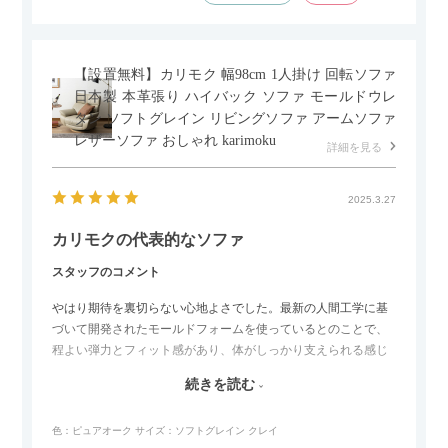
【設置無料】カリモク 幅98cm 1人掛け 回転ソファ
日本製 本革張り ハイバック ソファ モールドウレ
タン ソフトグレイン リビングソファ アームソファ
レザーソファ おしゃれ karimoku
詳細を見る
2025.3.27
カリモクの代表的なソファ
スタッフのコメント
やはり期待を裏切らない心地よさでした。最新の人間工学に基
づいて開発されたモールドフォームを使っているとのことで、
程よい弾力とフィット感があり、体がしっかり支えられる感じ
がします。長時間座っていても疲れにくいので、リビングでの
続きを読む
リラックスタイムによさそうでした。回転タイプなので、個人
的には狭いスペースでも立ち上がりがしやすい点が良かったで
色：ピュアオーク
サイズ：ソフトグレイン クレイ
す。