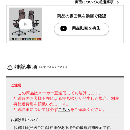
商品についての注意事項
機能・特徴
・アンクルチルトリクライニング
くるぶしの動きを中
心として背と座がシンクロしてスライドします。
・アジ
商品の雰囲気を
動画で確認
ャストアーム（4Dアーム）
肘パッド部の上下
100mm（1D）、角度は内側15度、外側7.5度
商品動画を再生
（2D）、
前後40mm（3D）、左右方向25mmずつ
（4D）の調節が可能です。
・座面奥行き調整(ストロー
ク50mm)
・座面高さ調節(上下ストローク100mm)
・リ
クライニングの固定・解除
・リクライニング反発力強弱
調整
特記事項
（必ずご確認ください）
生産国
日本
梱包数
1
ご注意
梱包サイズ
幅720×奥行760×高さ1220mm
この商品はメーカー直送便にてお届けします。
梱包重量
28.2kg
配送時のお客様不在による持ち帰りが発生した場合、別途
再配達費用を頂戴いたします。
保証について
1～8年保証(部位により保証期間が変わります)
※社団法
配送詳細については必ず
こちら
をご確認ください。
人日本オフィス家具協会(JOIFA)規定に基づく
※詳しく
は
こちら
の保証ページをご確認ください。
お届け日について
お届け日(発送予定)は在庫がある場合の最短納期表示です。
組み立て
完成品