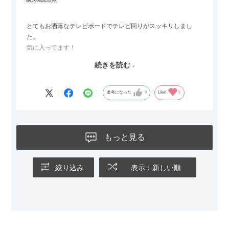
ールとして使えるなど、使い勝手の良さも魅力だと感じていま
す。
とてもお洒落なテレビボードでテレビ回りがスッキリしまし
た。
気に入ってます！
ただひとつ残念だったのは
続きを読む
Blu-rayレコーダーをボードの扉にしまったところリモコンが閉
めたままでは反応してくれませんでした
なので星4つにします
参考になった
0
Like!
0
もっと見る
絞り込み
表示：新しい順