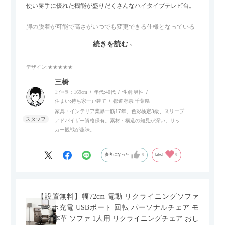
使い勝手に優れた機能が盛りだくさんなハイタイプテレビ台。
脚の脱着が可能で高さがいつでも変更できる仕様となっている
ので、リビングダイニングからベッドルームまで多目的な場面
続きを読む
でご使用いただけます。
デザイン
:★★★★★
また、補助テーブルとして使用可能なスライドテーブルや収納
内部にもプリンターなどが置けるスライド棚板がついているの
三橋
でテレビ台以外にもオフィスなどでの収納家具やリビングでの
1:伸長：169cm
年代:
40代
性別:
男性
サイドボードとして多目的な用途に対応しています。
住まい:
持ち家一戸建て
都道府県:
千葉県
家具・インテリア業界一筋17年。色彩検定3級、スリープ
アドバイザー資格保有。素材・構造の知見が深い。サッ
また、扉は横方向へのスライド式となっているので開閉時のス
カー観戦が趣味。
ペースを最小限に抑えられ、省スペースでご利用いただけるの
もポイントです！
参考になった
0
Like!
0
【設置無料】幅72cm 電動 リクライニングソファ
スマホ充電 USBポート 回転 パーソナルチェア モ
ダン 本革 ソファ 1人用 リクライニングチェア おし