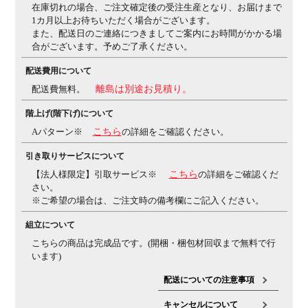
在庫切れの場合、ご注文確定後の受注生産となり、お届けまで
1カ月以上お待ちいただく場合がございます。
備考
・ワイドタイプの固定式ヘッドレスト
・グリーン購入法
また、配送日のご連絡につきましてご案内にお時間がかかる場
適合商品
合がございます。予めご了承ください。
配送費用について
配送費無料。
離島は別途お見積り。
階上げ(階下げ)について
Aパターン※
こちら
の詳細をご確認ください。
引き取りサービスについて
【法人様限定】引取サービス※
こちら
の詳細をご確認くだ
さい。
※ご希望の場合は、ご注文時の備考欄にご記入ください。
組立について
こちらの商品は完成品です。(開梱・梱包材回収まで無料で行
います)
配送についての注意事項
キャンセルについて