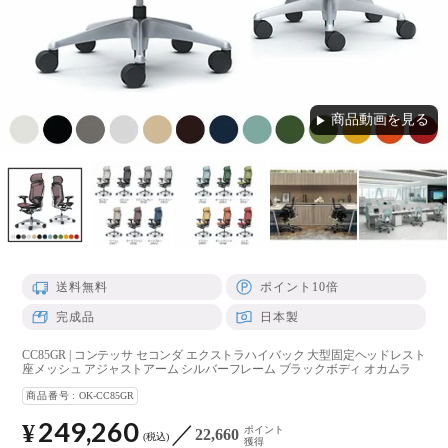
商品動画を見る
▶
送料無料
ポイント10倍
完成品
日本製
CC85GR | コンテッサ セコンダ エクストラハイバック 大型固定ヘッドレスト
座メッシュ アジャストアーム シルバーフレーム ブラックボディ オカムラ
商品番号
OK-CC85GR
249,260
¥
ポイント
22,660
税込
獲得