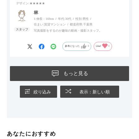
デザイン
:★★★★★
林
1:伸長：169cm
年代:
30代
性別:
男性
住まい:
賃貸マンション
都道府県:
千葉県
写真撮影をするのが趣味の動画・撮影スタッフ。
参考になった
0
Like!
0
もっと見る
絞り込み
表示：新しい順
あなたにおすすめ