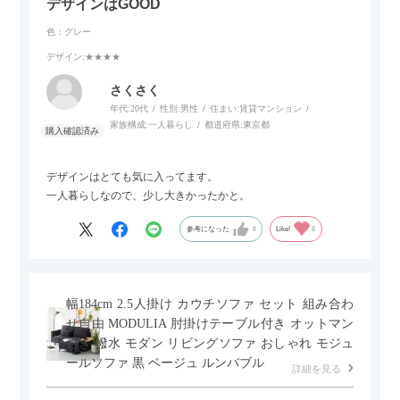
デザインはGOOD
色：グレー
デザイン
:★★★★
さくさく
年代:
20代
性別:
男性
住まい:
賃貸マンション
家族構成:
一人暮らし
都道府県:
東京都
デザインはとても気に入ってます。
一人暮らしなので、少し大きかったかと。
参考になった
0
Like!
0
幅184cm 2.5人掛け カウチソファ セット 組み合わ
せ自由 MODULIA 肘掛けテーブル付き オットマン
付き 撥水 モダン リビングソファ おしゃれ モジュ
ールソファ 黒 ベージュ ルンバブル
詳細を見る