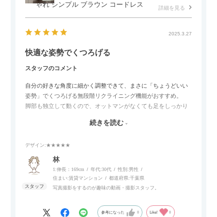
ゃれ シンプル ブラウン コードレス
詳細を見る
2025.3.27
快適な姿勢でくつろげる
スタッフのコメント
自分の好きな角度に細かく調整できて、まさに「ちょうどいい
姿勢」でくつろげる無段階リクライニング機能がおすすめ。
脚部も独立して動くので、オットマンがなくても足をしっかり
伸ばせたり、スイッチ部分にはUSBポートもついているので、
続きを読む
スマホやタブレットを充電しながらリラックスできるのが嬉し
いポイント。
デザイン
:★★★★★
個人的にはコードレス＆充電式なので、コンセントの場所を気
林
にせず、好きな場所に置けるのが画期的に感じました。
1:伸長：169cm
年代:
30代
性別:
男性
住まい:
賃貸マンション
都道府県:
千葉県
写真撮影をするのが趣味の動画・撮影スタッフ。
参考になった
0
Like!
0