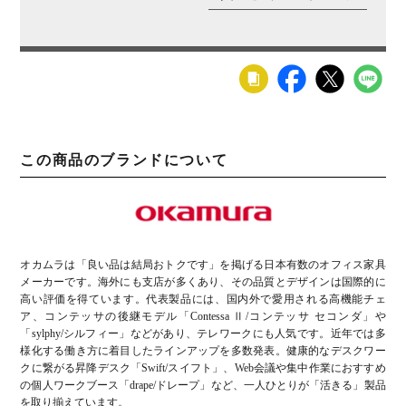
この商品のブランドについて
オカムラは「良い品は結局おトクです」を掲げる日本有数のオフィス家具
メーカーです。海外にも支店が多くあり、その品質とデザインは国際的に
高い評価を得ています。代表製品には、国内外で愛用される高機能チェ
ア、コンテッサの後継モデル「Contessa Ⅱ/コンテッサ セコンダ」や
「sylphy/シルフィー」などがあり、テレワークにも人気です。近年では多
様化する働き方に着目したラインアップを多数発表。健康的なデスクワー
クに繋がる昇降デスク「Swift/スイフト」、Web会議や集中作業におすすめ
の個人ワークブース「drape/ドレープ」など、一人ひとりが「活きる」製品
を取り揃えています。