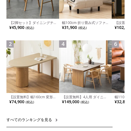
【2脚セット】ダイニングチ
幅100cm 折り畳み式ソファ
【設置無料
ェア 木製 LUGA 肘付き チェ
ベッド コンパクト リクライ
チンカウ
¥45,900
¥31,900
¥102,00
(税込)
(税込)
ア 天然木 リビング椅子 板座
ニング カウチスタイル 省ス
板 引き出
食卓椅子 おしゃれ ウッドチ
ペース ファブリック
箱スペース
ェア アッシュ 和モダン ナチ
ンジ台 キ
ュラル ブラウン 完成品
れ ウッデ
2
4
6
ル グレー
【設置無料】幅160cm 変形
【設置無料】4人用 ダイニン
幅110cm
半円 ダイニングテーブル モ
グテーブルセット 5点 LUGA
木目調 リ
¥74,900
¥149,000
¥32,800
(税込)
(税込)
ルタル風 LENAS コンクリー
セラミックテーブル おしゃれ
付き 長方
ト調 木脚 北欧モダン テーブ
ダイニングチェア 和モダン
ブル おし
ル 4人 食卓テーブル おしゃれ
ナチュラル ブラウン(幅
ブル 格子
ナチュラルモダン 韓国インテ
165cm 食卓テーブル×1 食卓
レー ナチ
リア風 グレージュ
椅子×4)
すべてのランキングを見る