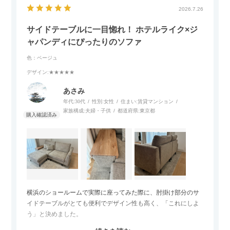
2026.7.26
サイドテーブルに一目惚れ！ ホテルライク×ジ
ャパンディにぴったりのソファ
色：ベージュ
デザイン
:★★★★★
あさみ
年代:
30代
性別:
女性
住まい:
賃貸マンション
家族構成:
夫婦・子供
都道府県:
東京都
横浜のショールームで実際に座ってみた際に、肘掛け部分のサ
イドテーブルがとても便利でデザイン性も高く、「これにしよ
う」と決めました。