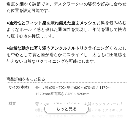
角度を細かく調節でき、デスクワーク中の姿勢や好みに合わせ
た位置を設定可能です。
●通気性とフィット感を兼ね備えた座面メッシュ
お尻を包み込む
ようなホールド感と優れた通気性を実現し、年間を通して快適
な座り心地を持続します。
●自然な動きに寄り添うアンクルチルトリクライニング
くるぶし
を中心として背と座が滑らかにスライドし、太ももに圧迫感を
与えない自然なリクライニングを可能にします。
商品詳細をもっと見る
サイズ(本体)
外寸 / 幅650～702×奥行620～670×高さ1170～
1270mm
座面高さ / 420～520mm
材質
背フレーム / アルミダイキャスト
背メッシュフレーム /
樹脂成型品
座 / 樹脂成型品
脚・支基 / アルミダイキャス
ト
肘 / アルミダイキャスト、スチールパイプ、樹脂成型
品
キャスター / 直径75ナイロン双輪キャスター
座
メッシュ