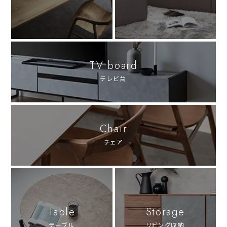
TV board
テレビ台
Chair
チェア
Table
Storage
テーブル
リビング収納