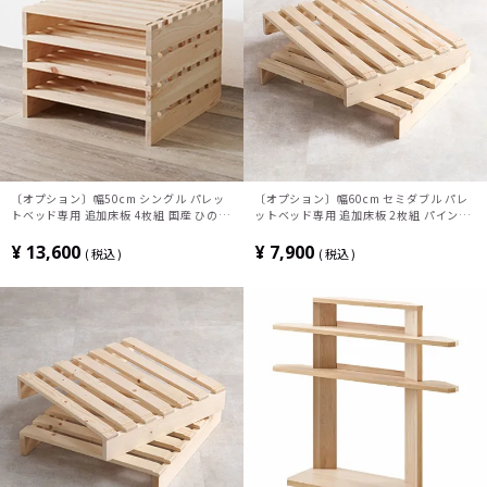
〔オプション〕幅50cm シングル パレッ
〔オプション〕幅60cm セミダブル パレ
トベッド専用 追加床板 4枚組 国産 ひのき
ットベッド専用 追加床板 2枚組 パイン材
天然木 ベッド ベッドフレーム おしゃれ
すのこ ベッドフレーム おしゃれ ローベッ
ローベッド コンパクト 連結パーツ 和モダ
ド 天然木 コンパクト 連結パーツ 和モダ
¥
13,600
¥
7,900
税込
税込
ン
ン