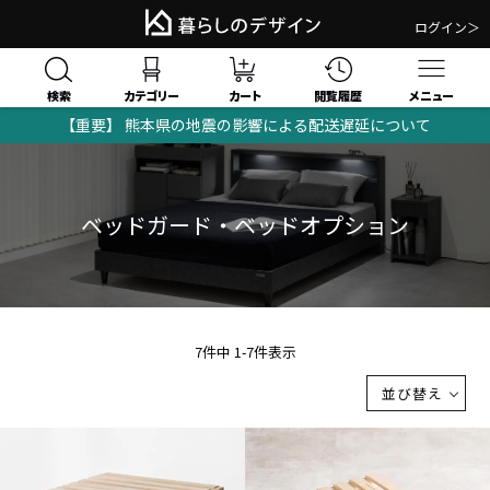
ログイン＞
検索
閲覧履歴
カテゴリー
カート
メニュー
【重要】 熊本県の地震の影響による配送遅延について
ベッドガード・ベッドオプション
7
件中
1
-
7
件表示
並び替え