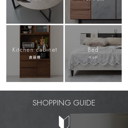
Kitchen cabinet
Bed
食器棚
ベッド
SHOPPING GUIDE