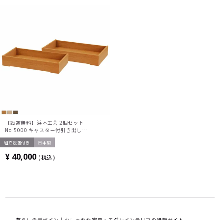
【設置無料】浜本工芸 2個セット
No.5000 キャスター付引き出し
No.5000二段ベッド用 ストッパー付 日本
組立設置付き
日本製
製
¥
40,000
税込
暮らしのデザイン｜おしゃれな家具・モダンインテリアの通販サイト