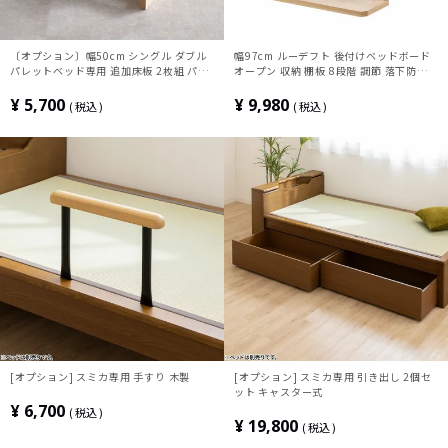
〔オプション〕幅50cm シングル ダブル
幅97cm ルーデフト 後付けベッドボード
パレットベッド専用 追加床板 2枚組 パイ
オープン 収納 棚板 8段階 調節 落下防止
ン材 すのこ ベッドフレーム おしゃれ ロ
ストッパー 脚付きマットレス 後付け ベッ
ーベッド 天然木 コンパクト 連結パーツ
ド シングルベッド ベッドボード
¥
5,700
¥
9,980
税込
税込
和モダン
[オプション] スミカ専用 手すり 木製
[オプション] スミカ専用 引き出し 2個セ
ット キャスター式
¥
6,700
税込
¥
19,800
税込