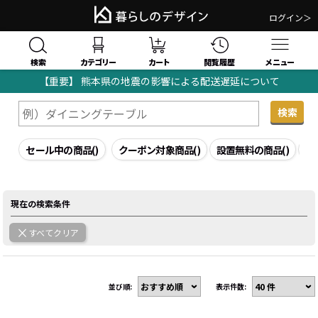
ログイン＞
検索
閲覧履歴
カテゴリー
カート
メニュー
【重要】 熊本県の地震の影響による配送遅延について
暮らしのデザイン｜家具・インテリア通販TOP
検索結果
セール中の商品
()
クーポン対象商品
()
設置無料の商品
()
組
現在の検索条件
すべてクリア
並び順:
表示件数: