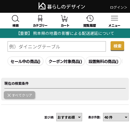
ログイン＞
検索
閲覧履歴
カテゴリー
カート
メニュー
【重要】 熊本県の地震の影響による配送遅延について
暮らしのデザイン｜家具・インテリア通販TOP
検索結果
セール中の商品
()
クーポン対象商品
()
設置無料の商品
()
組
現在の検索条件
すべてクリア
並び順:
表示件数: