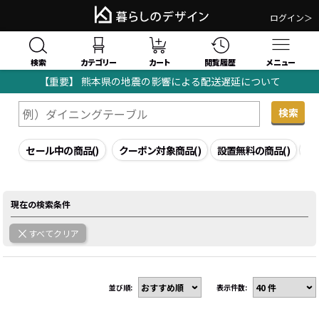
ログイン＞
検索
閲覧履歴
カテゴリー
カート
メニュー
【重要】 熊本県の地震の影響による配送遅延について
暮らしのデザイン｜家具・インテリア通販TOP
検索結果
セール中の商品
()
クーポン対象商品
()
設置無料の商品
()
組
現在の検索条件
すべてクリア
並び順:
表示件数: