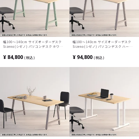
幅100～140cm サイズオーダーデスク
幅100～140cm サイズオーダーデスク
Sizeno(シゼノ) パソコンデスク ホワイト
Sizeno(シゼノ) パソコンデスク ハードメ
アッシュ 無垢材 木製 A字脚 スチール脚
ープル 無垢材 木製 A字脚 スチール脚 天
天然木 パソコンデスク 切り欠き オフィス
然木 パソコンデスク 切り欠き オフィスデ
¥
84,800
¥
94,800
税込
税込
デスク テレワークデスク 勉強机 おしゃれ
スク テレワークデスク 勉強机 おしゃれ
北欧モダン 書斎 ナチュラル
北欧モダン 書斎 ナチュラル