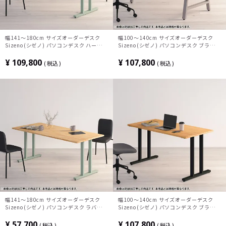
幅141～180cm サイズオーダーデスク
幅100～140cm サイズオーダーデスク
Sizeno(シゼノ) パソコンデスク ハードメ
Sizeno(シゼノ) パソコンデスク ブラック
ープル 無垢材 木製 T字脚 スチール脚 天
チェリー 無垢材 木製 A字脚 スチール脚
然木 パソコンデスク 配線穴 オフィスデス
天然木 パソコンデスク 切り欠き オフィス
¥
109,800
¥
107,800
税込
税込
ク テレワークデスク 勉強机 おしゃれ 北
デスク テレワークデスク 勉強机 おしゃれ
欧モダン 書斎 ナチュラル
北欧モダン 書斎 ナチュラル
幅141～180cm サイズオーダーデスク
幅100～140cm サイズオーダーデスク
Sizeno(シゼノ) パソコンデスク ラバーウ
Sizeno(シゼノ) パソコンデスク ブラック
ッド 集成材 木製 T字脚 スチール脚 天然
チェリー 無垢材 木製 T字脚 スチール脚
木 パソコンデスク 切り欠き オフィスデス
天然木 パソコンデスク 切り欠き オフィス
¥
57,700
¥
107,800
税込
税込