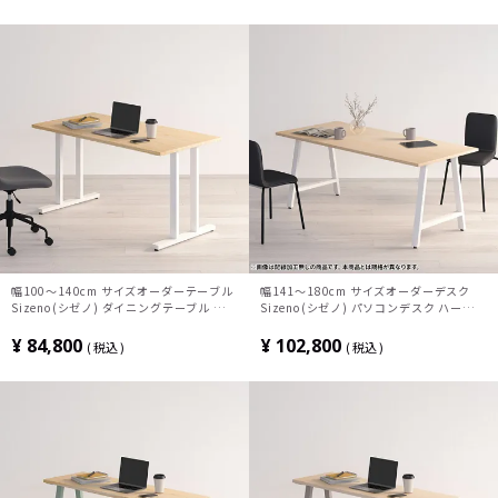
テレワークデスク 勉強机 おしゃれ 北欧モ
しゃれ 北欧モダン ダイニング ナチュラル
ダン 書斎 ナチュラル
幅100～140cm サイズオーダーテーブル
幅141～180cm サイズオーダーデスク
Sizeno(シゼノ) ダイニングテーブル ホワ
Sizeno(シゼノ) パソコンデスク ハードメ
イトアッシュ 無垢材 木製 T字脚 スチール
ープル 無垢材 木製 A字脚 スチール脚 天
脚 天然木 テーブル 長方形 食卓テーブル
然木 パソコンデスク 切り欠き オフィスデ
¥
84,800
¥
102,800
税込
税込
おしゃれ 北欧モダン ダイニング ナチュラ
スク テレワークデスク 勉強机 おしゃれ
ル
北欧モダン 書斎 ナチュラル