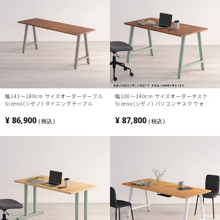
幅141～180cm サイズオーダーテーブル
幅100～140cm サイズオーダーデスク
Sizeno(シゼノ) ダイニングテーブル ウォ
Sizeno(シゼノ) パソコンデスク ウォール
ールナット 集成材 木製 A字脚 スチール脚
ナット 集成材 木製 A字脚 スチール脚 天
天然木 テーブル 長方形 食卓テーブル お
然木 パソコンデスク 切り欠き オフィスデ
¥
86,900
¥
87,800
税込
税込
しゃれ ウッディモダン ダイニング ダーク
スク テレワークデスク 勉強机 おしゃれ
ブラウン
ウッディモダン 書斎 ダークブラウン