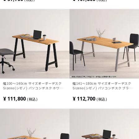
ク テレワークデスク 勉強机 おしゃれ 北
デスク テレワークデスク 勉強机 おしゃれ
欧モダン 書斎 ナチュラル
北欧モダン 書斎 ナチュラル
幅100～140cm サイズオーダーデスク
幅141～180cm サイズオーダーデスク
Sizeno(シゼノ) パソコンデスク ホワイト
Sizeno(シゼノ) パソコンデスク ブラック
オーク 無垢材 木製 A字脚 スチール脚 天
チェリー 無垢材 木製 A字脚 スチール脚
然木 パソコンデスク オフィスデスク テレ
天然木 パソコンデスク 切り欠き オフィス
¥
111,800
¥
112,700
税込
税込
ワークデスク 勉強机 おしゃれ ウッディモ
デスク テレワークデスク 勉強机 おしゃれ
ダン 書斎 ブラウン
北欧モダン 書斎 ナチュラル