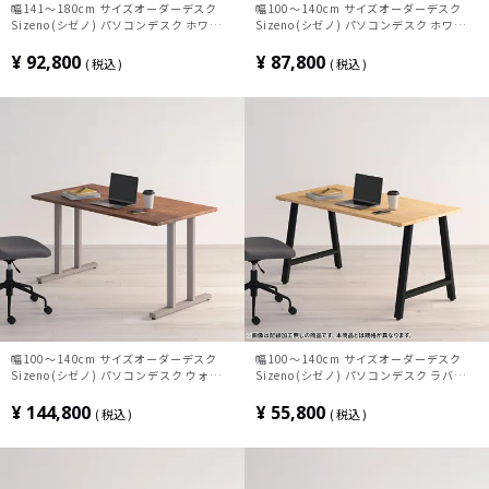
幅141～180cm サイズオーダーデスク
幅100～140cm サイズオーダーデスク
Sizeno(シゼノ) パソコンデスク ホワイト
Sizeno(シゼノ) パソコンデスク ホワイト
アッシュ 無垢材 木製 A字脚 スチール脚
アッシュ 無垢材 木製 T字脚 スチール脚
天然木 パソコンデスク 切り欠き オフィス
天然木 パソコンデスク 切り欠き オフィス
¥
92,800
¥
87,800
税込
税込
デスク テレワークデスク 勉強机 おしゃれ
デスク テレワークデスク 勉強机 おしゃれ
北欧モダン 書斎 ナチュラル
北欧モダン 書斎 ナチュラル
幅100～140cm サイズオーダーデスク
幅100～140cm サイズオーダーデスク
Sizeno(シゼノ) パソコンデスク ウォール
Sizeno(シゼノ) パソコンデスク ラバーウ
ナット 無垢材 木製 T字脚 スチール脚 天
ッド 集成材 木製 A字脚 スチール脚 天然
然木 パソコンデスク 配線穴 オフィスデス
木 パソコンデスク 切り欠き オフィスデス
¥
144,800
¥
55,800
税込
税込
ク テレワークデスク 勉強机 おしゃれ ウ
ク テレワークデスク 勉強机 おしゃれ 北
ッディモダン 書斎 ダークブラウン
欧モダン 書斎 ナチュラル