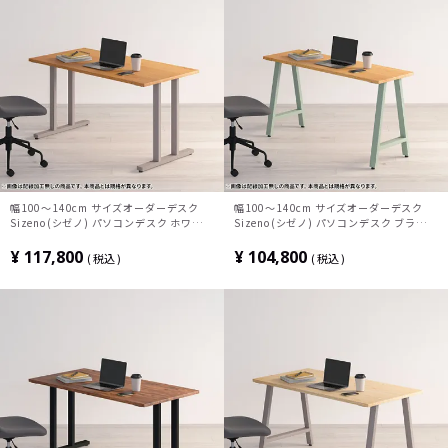
幅100～140cm サイズオーダーデスク
幅100～140cm サイズオーダーデスク
Sizeno(シゼノ) パソコンデスク ホワイト
Sizeno(シゼノ) パソコンデスク ブラック
オーク 無垢材 木製 T字脚 スチール脚 天
チェリー 無垢材 木製 A字脚 スチール脚
然木 パソコンデスク 切り欠き オフィスデ
天然木 パソコンデスク 切り欠き オフィス
¥
117,800
¥
104,800
税込
税込
スク テレワークデスク 勉強机 おしゃれ
デスク テレワークデスク 勉強机 おしゃれ
ウッディモダン 書斎 ブラウン
北欧モダン 書斎 ナチュラル