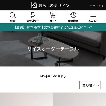
ログイン＞
検索
閲覧履歴
カテゴリー
カート
メニュー
【重要】 熊本県の地震の影響による配送遅延について
サイズオーダーテーブル
140
件中
1
-
60
件表示
並び替え