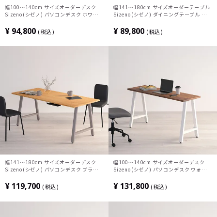
幅100～140cm サイズオーダーデスク
幅141～180cm サイズオーダーテーブル
Sizeno(シゼノ) パソコンデスク ホワイト
Sizeno(シゼノ) ダイニングテーブル ウォ
アッシュ 無垢材 木製 T字脚 スチール脚
ールナット 集成材 木製 A字脚 スチール脚
天然木 パソコンデスク 配線穴 オフィスデ
天然木 テーブル 長方形 食卓テーブル お
¥
94,800
¥
89,800
税込
税込
スク テレワークデスク 勉強机 おしゃれ
しゃれ ウッディモダン ダイニング ダーク
北欧モダン 書斎 ナチュラル
ブラウン
幅141～180cm サイズオーダーデスク
幅100～140cm サイズオーダーデスク
Sizeno(シゼノ) パソコンデスク ブラック
Sizeno(シゼノ) パソコンデスク ウォール
チェリー 無垢材 木製 A字脚 スチール脚
ナット 無垢材 木製 A字脚 スチール脚 天
天然木 パソコンデスク 配線穴 オフィスデ
然木 パソコンデスク オフィスデスク テレ
¥
119,700
¥
131,800
税込
税込
スク テレワークデスク 勉強机 おしゃれ
ワークデスク 勉強机 おしゃれ ウッディモ
北欧モダン 書斎 ナチュラル
ダン 書斎 ダークブラウン