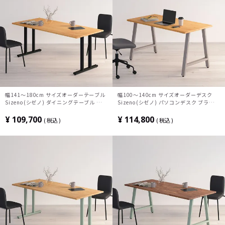
幅141～180cm サイズオーダーテーブル
幅100～140cm サイズオーダーデスク
Sizeno(シゼノ) ダイニングテーブル ブラ
Sizeno(シゼノ) パソコンデスク ブラック
ックチェリー 無垢材 木製 T字脚 スチール
チェリー 無垢材 木製 A字脚 スチール脚
脚 天然木 テーブル 長方形 食卓テーブル
天然木 パソコンデスク 配線穴 オフィスデ
¥
109,700
¥
114,800
税込
税込
おしゃれ 北欧モダン ダイニング ナチュラ
スク テレワークデスク 勉強机 おしゃれ
ル
北欧モダン 書斎 ナチュラル