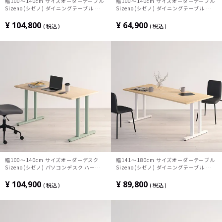
幅100～140cm サイズオーダーテーブル
幅100～140cm サイズオーダーテーブル
Sizeno(シゼノ) ダイニングテーブル ブラ
Sizeno(シゼノ) ダイニングテーブル タモ
ックチェリー 無垢材 木製 T字脚 スチール
集成材 木製 A字脚 スチール脚 天然木 テ
脚 天然木 テーブル 長方形 食卓テーブル
ーブル 長方形 食卓テーブル おしゃれ ウ
¥
104,800
¥
64,900
税込
税込
おしゃれ 北欧モダン ダイニング ナチュラ
ッディモダン ダイニング ブラウン
ル
幅100～140cm サイズオーダーデスク
幅141～180cm サイズオーダーテーブル
Sizeno(シゼノ) パソコンデスク ハードメ
Sizeno(シゼノ) ダイニングテーブル ホワ
ープル 無垢材 木製 T字脚 スチール脚 天
イトアッシュ 無垢材 木製 T字脚 スチール
然木 パソコンデスク 配線穴 オフィスデス
脚 天然木 テーブル 長方形 食卓テーブル
¥
104,900
¥
89,800
税込
税込
ク テレワークデスク 勉強机 おしゃれ 北
おしゃれ 北欧モダン ダイニング ナチュラ
欧モダン 書斎 ナチュラル
ル