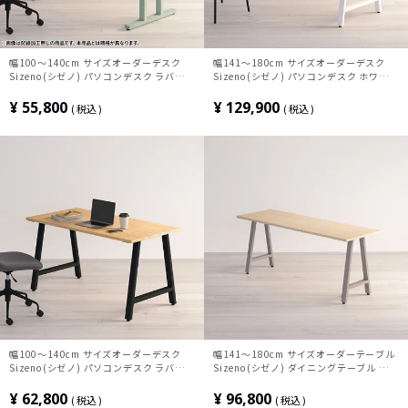
幅100～140cm サイズオーダーデスク
幅141～180cm サイズオーダーデスク
Sizeno(シゼノ) パソコンデスク ラバーウ
Sizeno(シゼノ) パソコンデスク ホワイト
ッド 集成材 木製 T字脚 スチール脚 天然
オーク 無垢材 木製 A字脚 スチール脚 天
木 パソコンデスク 切り欠き オフィスデス
然木 パソコンデスク 配線穴 オフィスデス
¥
55,800
¥
129,900
税込
税込
ク テレワークデスク 勉強机 おしゃれ 北
ク テレワークデスク 勉強机 おしゃれ ウ
欧モダン 書斎 ナチュラル
ッディモダン 書斎 ブラウン
幅100～140cm サイズオーダーデスク
幅141～180cm サイズオーダーテーブル
Sizeno(シゼノ) パソコンデスク ラバーウ
Sizeno(シゼノ) ダイニングテーブル ハー
ッド 集成材 木製 A字脚 スチール脚 天然
ドメープル 無垢材 木製 A字脚 スチール脚
木 パソコンデスク 配線穴 オフィスデスク
天然木 テーブル 長方形 食卓テーブル お
¥
62,800
¥
96,800
税込
税込