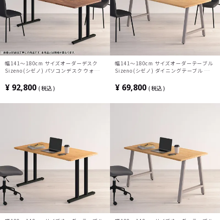
幅141～180cm サイズオーダーデスク
幅141～180cm サイズオーダーテーブル
Sizeno(シゼノ) パソコンデスク ウォール
Sizeno(シゼノ) ダイニングテーブル タモ
ナット 集成材 木製 T字脚 スチール脚 天
集成材 木製 A字脚 スチール脚 天然木 テ
然木 パソコンデスク 切り欠き オフィスデ
ーブル 長方形 食卓テーブル おしゃれ 北
¥
92,800
¥
69,800
税込
税込
スク テレワークデスク 勉強机 おしゃれ
欧モダン ダイニング ナチュラル
ウッディモダン 書斎 ダークブラウン