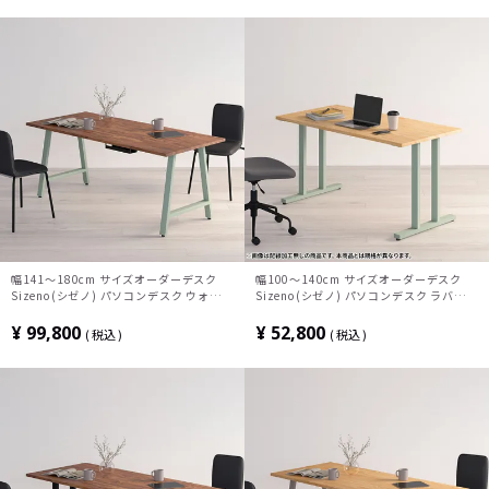
北欧モダン 書斎 ナチュラル
幅141～180cm サイズオーダーデスク
幅100～140cm サイズオーダーデスク
Sizeno(シゼノ) パソコンデスク ウォール
Sizeno(シゼノ) パソコンデスク ラバーウ
ナット 集成材 木製 A字脚 スチール脚 天
ッド 集成材 木製 T字脚 スチール脚 天然
然木 パソコンデスク 配線穴 オフィスデス
木 パソコンデスク 切り欠き オフィスデス
¥
99,800
¥
52,800
税込
税込
ク テレワークデスク 勉強机 おしゃれ ウ
ク テレワークデスク 勉強机 おしゃれ 北
ッディモダン 書斎 ダークブラウン
欧モダン 書斎 ナチュラル