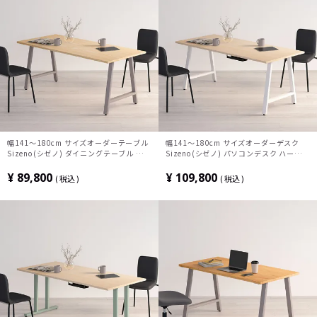
幅141～180cm サイズオーダーテーブル
幅141～180cm サイズオーダーデスク
Sizeno(シゼノ) ダイニングテーブル ホワ
Sizeno(シゼノ) パソコンデスク ハードメ
イトアッシュ 無垢材 木製 A字脚 スチール
ープル 無垢材 木製 A字脚 スチール脚 天
脚 天然木 テーブル 長方形 食卓テーブル
然木 パソコンデスク 配線穴 オフィスデス
¥
89,800
¥
109,800
税込
税込
おしゃれ 北欧モダン ダイニング ナチュラ
ク テレワークデスク 勉強机 おしゃれ 北
ル
欧モダン 書斎 ナチュラル