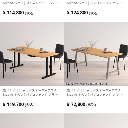
Sizeno(シゼノ) ダイニングテーブル ホワ
Sizeno(シゼノ) パソコンデスク ホワイト
イトオーク 無垢材 木製 T字脚 スチール脚
オーク 無垢材 木製 A字脚 スチール脚 天
天然木 テーブル 長方形 食卓テーブル お
然木 パソコンデスク 配線穴 オフィスデス
¥
114,800
¥
124,800
税込
税込
しゃれ ウッディモダン ダイニング ブラウ
ク テレワークデスク 勉強机 おしゃれ ウ
ン
ッディモダン 書斎 ブラウン
幅141～180cm サイズオーダーデスク
幅141～180cm サイズオーダーデスク
Sizeno(シゼノ) パソコンデスク ブラック
Sizeno(シゼノ) パソコンデスク タモ 集
チェリー 無垢材 木製 T字脚 スチール脚
成材 木製 A字脚 スチール脚 天然木 パソ
天然木 パソコンデスク 配線穴 オフィスデ
コンデスク 切り欠き オフィスデスク テレ
¥
119,700
¥
72,800
税込
税込
スク テレワークデスク 勉強机 おしゃれ
ワークデスク 勉強机 おしゃれ ウッディモ
北欧モダン 書斎 ナチュラル
ダン 書斎 ブラウン