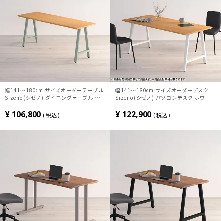
幅141～180cm サイズオーダーテーブル
幅141～180cm サイズオーダーデスク
Sizeno(シゼノ) ダイニングテーブル ブラ
Sizeno(シゼノ) パソコンデスク ホワイト
ックチェリー 無垢材 木製 A字脚 スチール
オーク 無垢材 木製 A字脚 スチール脚 天
脚 天然木 テーブル 長方形 食卓テーブル
然木 パソコンデスク 切り欠き オフィスデ
¥
106,800
¥
122,900
税込
税込
おしゃれ 北欧モダン ダイニング ナチュラ
スク テレワークデスク 勉強机 おしゃれ
ル
ウッディモダン 書斎 ブラウン