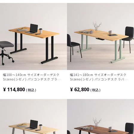
ッディモダン 書斎 ブラウン
ン
幅100～140cm サイズオーダーデスク
幅141～180cm サイズオーダーデスク
Sizeno(シゼノ) パソコンデスク ブラック
Sizeno(シゼノ) パソコンデスク ラバーウ
チェリー 無垢材 木製 T字脚 スチール脚
ッド 集成材 木製 T字脚 スチール脚 天然
天然木 パソコンデスク 配線穴 オフィスデ
木 パソコンデスク 配線穴 オフィスデスク
¥
114,800
¥
62,800
税込
税込
スク テレワークデスク 勉強机 おしゃれ
テレワークデスク 勉強机 おしゃれ 北欧モ
北欧モダン 書斎 ナチュラル
ダン 書斎 ナチュラル