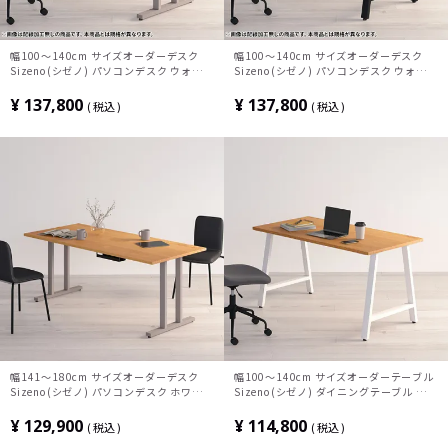
幅100～140cm サイズオーダーデスク
幅100～140cm サイズオーダーデスク
Sizeno(シゼノ) パソコンデスク ウォール
Sizeno(シゼノ) パソコンデスク ウォール
ナット 無垢材 木製 T字脚 スチール脚 天
ナット 無垢材 木製 A字脚 スチール脚 天
然木 パソコンデスク 切り欠き オフィスデ
然木 パソコンデスク 切り欠き オフィスデ
¥
137,800
¥
137,800
税込
税込
スク テレワークデスク 勉強机 おしゃれ
スク テレワークデスク 勉強机 おしゃれ
ウッディモダン 書斎 ダークブラウン
ウッディモダン 書斎 ダークブラウン
幅141～180cm サイズオーダーデスク
幅100～140cm サイズオーダーテーブル
Sizeno(シゼノ) パソコンデスク ホワイト
Sizeno(シゼノ) ダイニングテーブル ホワ
オーク 無垢材 木製 T字脚 スチール脚 天
イトオーク 無垢材 木製 A字脚 スチール脚
然木 パソコンデスク 配線穴 オフィスデス
天然木 テーブル 長方形 食卓テーブル お
¥
129,900
¥
114,800
税込
税込
ク テレワークデスク 勉強机 おしゃれ ウ
しゃれ ウッディモダン ダイニング ブラウ