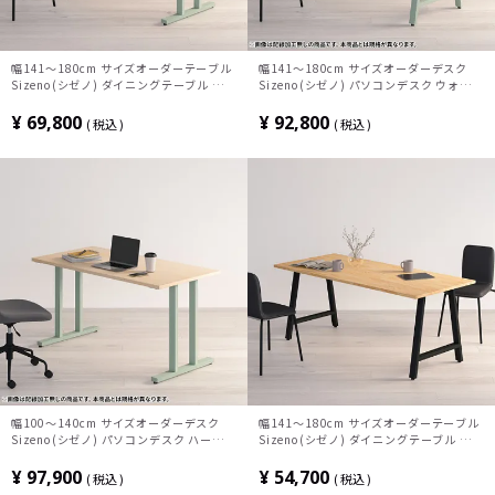
幅141～180cm サイズオーダーテーブル
幅141～180cm サイズオーダーデスク
Sizeno(シゼノ) ダイニングテーブル タモ
Sizeno(シゼノ) パソコンデスク ウォール
集成材 木製 T字脚 スチール脚 天然木 テ
ナット 集成材 木製 A字脚 スチール脚 天
ーブル 長方形 食卓テーブル おしゃれ ウ
然木 パソコンデスク 切り欠き オフィスデ
¥
69,800
¥
92,800
税込
税込
ッディモダン ダイニング ブラウン
スク テレワークデスク 勉強机 おしゃれ
ウッディモダン 書斎 ダークブラウン
幅100～140cm サイズオーダーデスク
幅141～180cm サイズオーダーテーブル
Sizeno(シゼノ) パソコンデスク ハードメ
Sizeno(シゼノ) ダイニングテーブル ラバ
ープル 無垢材 木製 T字脚 スチール脚 天
ーウッド 集成材 木製 A字脚 スチール脚
然木 パソコンデスク 切り欠き オフィスデ
天然木 テーブル 長方形 食卓テーブル お
¥
97,900
¥
54,700
税込
税込
スク テレワークデスク 勉強机 おしゃれ
しゃれ 北欧モダン ダイニング ナチュラル