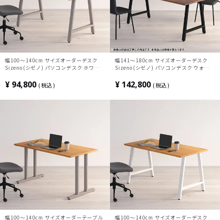
幅100～140cm サイズオーダーデスク
幅141～180cm サイズオーダーデスク
Sizeno(シゼノ) パソコンデスク ホワイト
Sizeno(シゼノ) パソコンデスク ウォール
アッシュ 無垢材 木製 A字脚 スチール脚
ナット 無垢材 木製 A字脚 スチール脚 天
天然木 パソコンデスク 配線穴 オフィスデ
然木 パソコンデスク 切り欠き オフィスデ
¥
94,800
¥
142,800
税込
税込
スク テレワークデスク 勉強机 おしゃれ
スク テレワークデスク 勉強机 おしゃれ
北欧モダン 書斎 ナチュラル
ウッディモダン 書斎 ダークブラウン
幅100～140cm サイズオーダーテーブル
幅100～140cm サイズオーダーデスク