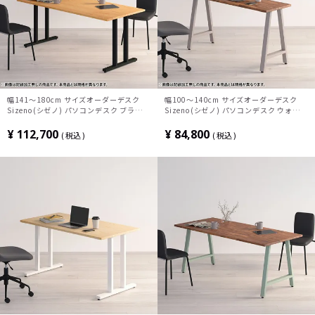
幅141～180cm サイズオーダーデスク
幅100～140cm サイズオーダーデスク
Sizeno(シゼノ) パソコンデスク ブラック
Sizeno(シゼノ) パソコンデスク ウォール
チェリー 無垢材 木製 T字脚 スチール脚
ナット 集成材 木製 A字脚 スチール脚 天
天然木 パソコンデスク 切り欠き オフィス
然木 パソコンデスク 切り欠き オフィスデ
¥
112,700
¥
84,800
税込
税込
デスク テレワークデスク 勉強机 おしゃれ
スク テレワークデスク 勉強机 おしゃれ
北欧モダン 書斎 ナチュラル
ウッディモダン 書斎 ダークブラウン