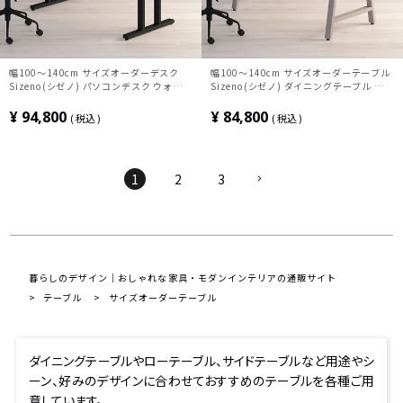
幅100～140cm サイズオーダーデスク
幅100～140cm サイズオーダーテーブル
Sizeno(シゼノ) パソコンデスク ウォール
Sizeno(シゼノ) ダイニングテーブル ホワ
ナット 集成材 木製 T字脚 スチール脚 天
イトアッシュ 無垢材 木製 A字脚 スチール
然木 パソコンデスク 配線穴 オフィスデス
脚 天然木 テーブル 長方形 食卓テーブル
¥
94,800
¥
84,800
税込
税込
ク テレワークデスク 勉強机 おしゃれ ウ
おしゃれ 北欧モダン ダイニング ナチュラ
ッディモダン 書斎 ダークブラウン
ル
1
2
3
暮らしのデザイン｜おしゃれな家具・モダンインテリアの通販サイト
テーブル
サイズオーダーテーブル
ダイニングテーブルやローテーブル、サイドテーブルなど用途やシ
ーン、好みのデザインに合わせておすすめのテーブルを各種ご用
意しています。