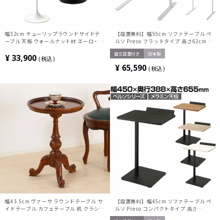
幅52cm チューリップラウンドサイドテ
【設置無料】幅55cm ソファテーブル ペ
ーブル 天板 ウォールナット材 エーロ・サ
ルソ Preso フラットタイプ 高さ62cm 1
ーリネン リプロダクト ウッド サイドテー
人用テーブル メラミン天板 パーソナルテ
組立設置付き
日本製
ブル ソファテーブル
ーブル ソロワーク LT-450FLSAAMWH コ
¥
33,900
税込
クヨ
¥
65,590
税込
幅43.5cm ヴァーサ ラウンドテーブル サ
【設置無料】幅45cm ソファテーブル ペ
イドテーブル カフェテーブル 机 クラシカ
ルソ Preso コンパクトタイプ 高さ
ル 上品 手彫り アンティーク 猫脚 マカボ
65.5cm ブラック脚 1人用テーブル サブ