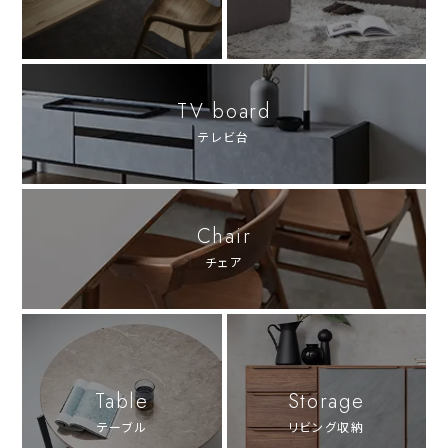
TV board
テレビ台
Chair
チェア
Table
Storage
テーブル
リビング収納