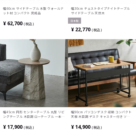
幅60cm サイドテーブル 木製 ウォールナ
幅30cm チェストタイプナイトテーブル
ット材 コンパクト 完成品
サイドテーブル 天然木
日本製
¥
62,700
税込
¥
22,770
税込
幅45cm 円形 センターテーブル 丸型 リビ
幅90cm パソコンデスク 収納 コンパクト
ングテーブル 木目調 ローテーブル 一本足
天板 木目調 デスク キャスター付き ソフ
テーブル 大理石調 丸テーブル おしゃれ
ァデスク ワークデスク おしゃれ ソファテ
北欧 ナチュラル ブラウン
ーブル 北欧 モダン ナチュラル
¥
17,900
¥
14,900
税込
税込