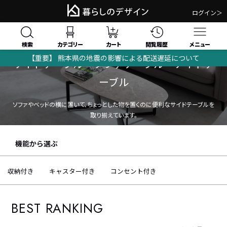
ログイン＞
検索
閲覧履歴
カテゴリー
カート
メニュー
【重要】 熊本県の地震の影響による配送遅延について
サイドテーブル・ソファテーブル・ナイトテ
ーブル
ソファやベッドの横に置いて、ちょっとした物を置くのに便利なサイドテーブルを
取り揃えています。
機能から選ぶ
収納付き
キャスター付き
コンセント付き
BEST RANKING