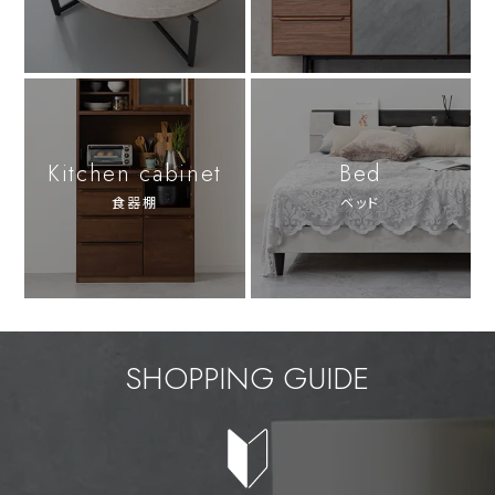
Kitchen cabinet
Bed
食器棚
ベッド
SHOPPING GUIDE