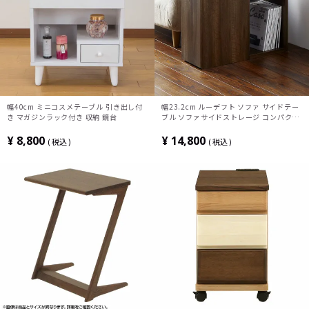
幅40cm ミニコスメテーブル 引き出し付
幅23.2cm ルーデフト ソファ サイドテー
き マガジンラック付き 収納 鏡台
ブル ソファサイドストレージ コンパクト
スリム 収納家具 コミック 本 雑誌 小物 ゴ
ミ箱 収納 ワゴン 左右選択可 キャスター
¥
8,800
¥
14,800
税込
税込
付き