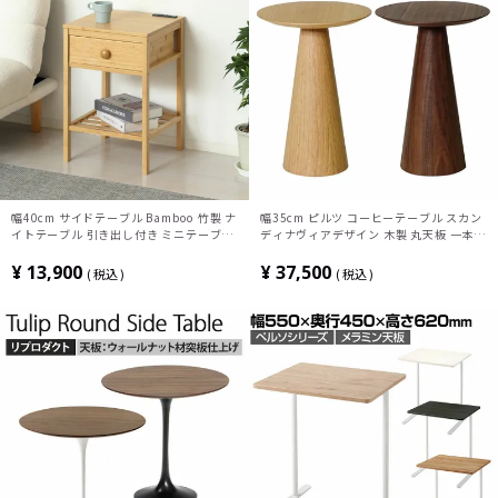
幅40cm サイドテーブル Bamboo 竹製 ナ
幅35cm ピルツ コーヒーテーブル スカン
イトテーブル 引き出し付き ミニテーブル
ディナヴィアデザイン 木製 丸天板 一本脚
おしゃれ 小物収納 リビング 寝室 2口コン
ソファテーブル サイドテーブル ディスプ
セント付き サステナブル家具 モダン ナチ
レイ ナイトテーブル
¥
13,900
¥
37,500
税込
税込
ュラル