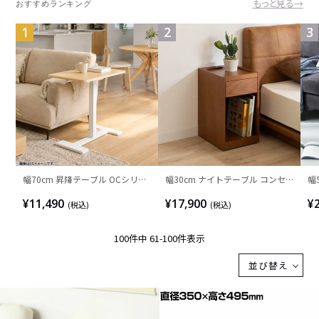
もっと見る→
おすすめランキング
1
2
3
幅70cm 昇降テーブル OCシリー
幅30cm ナイトテーブル コンセ
幅
ズ 木目 サイドテーブル ガス圧 昇
ント付き オープンタイプ キャス
降
¥11,490
¥17,900
¥
(税込)
(税込)
降デスク 隠しキャスター付き コ
ター付き 木製 軽量 コンパクト 引
シ
ンパクト スタンディングデスク
き出し 収納 サイドテーブル おし
お
100
件中
61
-
100
件表示
昇降式 作業机 おしゃれ ソファテ
ゃれ 北欧 リビング 寝室 完成品
ビ
ーブル
並び替え