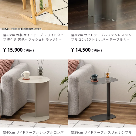
幅55cm 木製 サイドテーブル ワイドタイ
幅38cm サイドテーブル ステンレス シン
プ 棚付き 天然木 アッシュ材 ラック付き
プル コンパクト シルバー テーブル リビ
ベッドサイドテーブル ソファーテーブル
ング オフィス
おしゃれ 北欧風 ナチュラル
¥
15,900
¥
14,500
税込
税込
幅40cm サイドテーブル シンプル コンパ
幅28cm サイドテーブル スリム シンプル