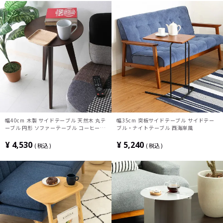
幅40cm 木製 サイドテーブル 天然木 丸テ
幅35cm 突板サイドテーブル サイドテー
ーブル 円形 ソファーテーブル コーヒーテ
ブル・ナイトテーブル 西海岸風
ーブル ナイトテーブル ミニテーブル おし
ゃれ ブラウン ナチュラル
¥
4,530
¥
5,240
税込
税込