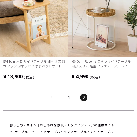
幅44cm 木製 サイドテーブル 棚付き 天然
幅40cm Rotolia ラタンサイドテーブル
木 アッシュ材 ラック付き ベッドサイドテ
円形 スリム 軽量 ソファテーブル リビン
ーブル ソファーテーブル ミニテーブル お
グ
しゃれ 北欧風 ナチュラル
¥
13,900
¥
4,990
税込
税込
1
2
暮らしのデザイン｜おしゃれな家具・モダンインテリアの通販サイト
テーブル
サイドテーブル・ソファテーブル・ナイトテーブル