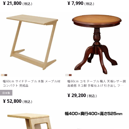
ブル ナイトテーブル おしゃれ 北欧
¥
21,800
¥
7,990
税込
税込
幅60cm サイドテーブル 木製 メープル材
幅60cm コモ テーブル 職人 天板レザー調
コンパクト 完成品
高級感 ネコ脚 手堀仕上げ 引き出し フェ
ルト張り アンティーク レトロ ヨーロピア
日本製
ン インテリア コーヒーテーブル 完成品
¥
29,200
税込
¥
52,800
税込