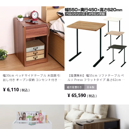
幅30cm ベッドサイドテーブル 木目調 引
【設置無料】幅55cm ソファテーブル ペ
出し付き オープン収納 コンセント付き ナ
ルソ Preso フラットタイプ 高さ62cm ホ
イトテーブル ミニテーブル おしゃれ ブラ
ワイト脚 1人用テーブル メラミン天板 パ
組立設置付き
日本製
ウン ナチュラル ホワイト
ーソナルテーブル ソロワーク LT-
¥
6,110
税込
450FLE6AMBK コクヨ
¥
65,590
税込