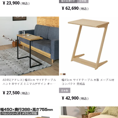
組立設置付き
日本製
ニー 傷防止 完成品 インテリア 完成品
テーブル トレー付き メラミン天板 パーソ
¥
23,900
税込
ナルテーブル ソロワーク LT-
¥
62,690
税込
450SLE6AMBK コクヨ
ADRS(アドレス) 幅65cm サイドテーブル
幅45cm サイドテーブル 木製 メープル材
ハント Mサイズ ミニマルデザイン オーク
コンパクト 完成品
突板 スチール コの字型 シンプル
日本製
¥
27,500
税込
¥
42,900
税込