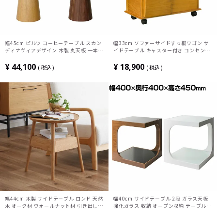
幅45cm ピルツ コーヒーテーブル スカン
幅33cm ソファーサイドすっ桐ワゴン サ
ディナヴィアデザイン 木製 丸天板 一本脚
イドテーブル キャスター付き コンセント
ソファテーブル サイドテーブル ディスプ
付き 便利収納 収納ボックス ワゴン リビ
レイ ナイトテーブル
ング収納 整理収納アドバイザー監修商品
¥
44,100
¥
18,900
税込
税込
幅44cm 木製 サイドテーブル ロンド 天然
幅40cm サイドテーブル 2段 ガラス天板
木 オーク材 ウォールナット材 引き出し付
強化ガラス 収納 オープン収納 テーブル
き ミニテーブル 収納 コンパクト 丸テー
ソファテーブル ナイトテーブル