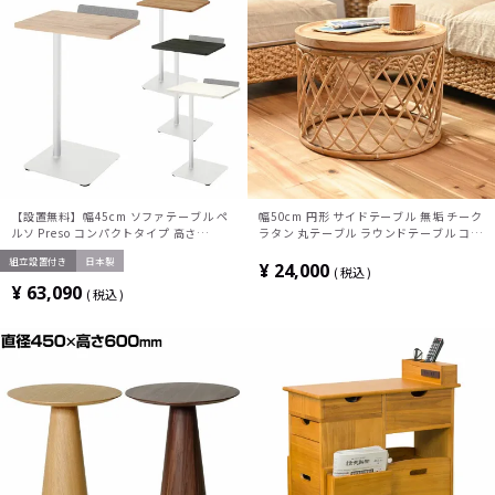
【設置無料】幅45cm ソファテーブル ペ
幅50cm 円形 サイドテーブル 無垢 チーク
ルソ Preso コンパクトタイプ 高さ
ラタン 丸テーブル ラウンドテーブル コー
75.5cm ホワイト脚 1人用テーブル サブ
ヒーテーブル 籐家具 花台 ローテーブル
組立設置付き
日本製
テーブル トレー付き メラミン天板 パーソ
おしゃれ ナチュラル アジアン 韓国 リビ
¥
24,000
税込
ナルテーブル ソロワーク LT-
ング
¥
63,090
税込
450SHSAAMWH コクヨ