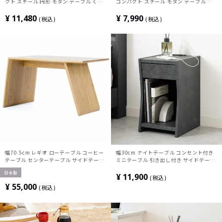
クト スチール 円形 モダン テーブル くす
コンパクト スチール モダン テーブル く
みカラー リビング オフィス
すみカラー リビング オフィス
¥
11,480
¥
7,990
税込
税込
幅70.5cm レギオ ローテーブル コーヒー
幅30cm ナイトテーブル コンセント付き
テーブル センターテーブル サイドテーブ
ミニテーブル 引き出し付き サイドテーブ
ル オイル塗装 長方形 オーク材 北欧 ナチ
ル おしゃれ オープン収納 寝室 シンプル
日本製
ュラル 完成品
モダン ブラック ホワイト 完成品
¥
11,900
税込
¥
55,000
税込