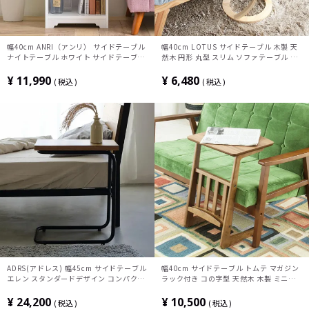
幅40cm ANRI（アンリ） サイドテーブル
幅40cm LOTUS サイドテーブル 木製 天
ナイトテーブル ホワイト サイドテーブ
然木 円形 丸型 スリム ソファテーブル リ
ル・ソファテーブル・ナイトテーブル 北
ビング
欧風 ナチュラル ST-AN50-40T-WH
¥
11,990
¥
6,480
税込
税込
ADRS(アドレス) 幅45cm サイドテーブル
幅40cm サイドテーブル トムテ マガジン
エレン スタンダードデザイン コンパクト
ラック付き コの字型 天然木 木製 ミニテ
オーク突板 スチール コの字型 シンプル
ーブル ソファサイドテーブル ソファテー
ブル おしゃれ 北欧 リビング ブラウン
¥
24,200
¥
10,500
税込
税込