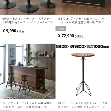
幅60cm MARS ハイテーブル 木製 スチー
幅170cm ヴィンテージ風 バーカウンター
ル脚 円形 丸テーブル カウンターテーブル
カウンター 収納 足置き 日本製 国産 アン
ティーク調
日本製
¥
9,990
税込
¥
72,900
税込
バーカウンターセット 2点 日本製 収納付
HAOK HIGH TABLE ハオクハイテーブル
き 自宅 ホームバー 対面 間仕切り おしゃ
カフェテーブル 木製 ダイニングテーブル
れ ナチュラルモダン ダイニング キッチン
丸型 屋外対応 天然木 ベランダ カフェ ア