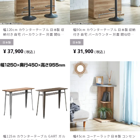
幅120cm カウンターテーブル 日本製 収
幅90cm カウンターテーブル 日本製 収納
納付き 自宅 バーカウンター 対面 間仕切
付き 自宅 バーカウンター 対面 間仕切り
り ホームバー おしゃれ ナチュラルモダン
ホームバー おしゃれ ナチュラルモダン ダ
日本製
日本製
ダイニング リビング キッチン 完成品
イニング リビング キッチン 完成品
¥
37,900
¥
31,900
税込
税込
幅125m カウンターテーブル GART ガル
幅45cm コーナーラック 日本製 コンセン