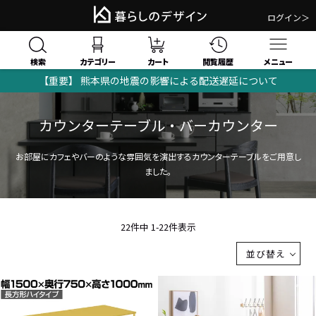
ログイン＞
検索
閲覧履歴
カテゴリー
カート
メニュー
【重要】 熊本県の地震の影響による配送遅延について
カウンターテーブル・バーカウンター
お部屋にカフェやバーのような雰囲気を演出するカウンターテーブルをご用意し
ました。
22
件中
1
-
22
件表示
並び替え