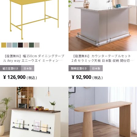
【設置無料】幅150cm ダイニングテーブ
【設置無料】カウンターテーブルセット
ル Any way エニーウエイ ミーティングテ
2点 セラミック天板 日本製 収納 間仕切り
ーブル 角形ハイタイプ TAN-MK1507H1
L字カウンター おしゃれ シンプルモダン
組立設置付き
日本製
開梱設置付き
日本製
コクヨ
(幅100cm バーカウンター×1 幅120cm
バーカウンター×1)
¥
126,900
¥
92,900
税込
税込