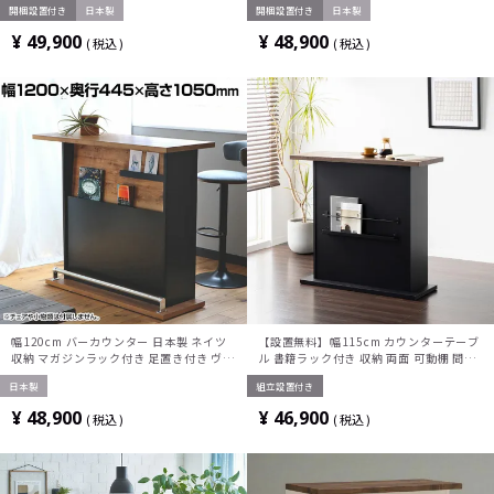
開梱設置付き
日本製
開梱設置付き
日本製
ター おしゃれ リビング ダイニング キッ
ター おしゃれ リビング ダイニング キッ
チン
チン
¥
49,900
¥
48,900
税込
税込
幅120cm バーカウンター 日本製 ネイツ
【設置無料】幅115cm カウンターテーブ
収納 マガジンラック付き 足置き付き ヴィ
ル 書籍ラック付き 収納 両面 可動棚 間仕
ンテージ カウンターテーブル
切り バーテーブル バーカウンター ハイテ
日本製
組立設置付き
ーブル 食器棚 ヴィンテージ カントリー
おしゃれ
¥
48,900
¥
46,900
税込
税込