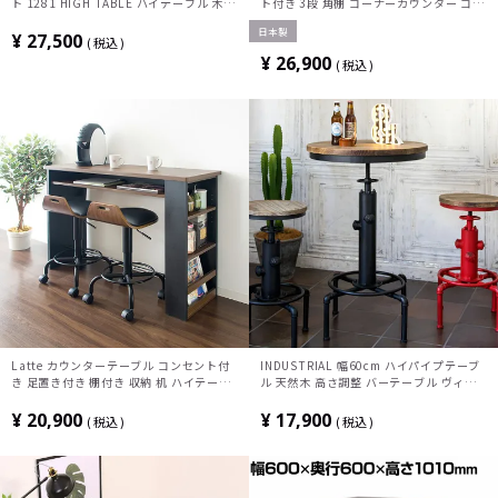
ト 1281 HIGH TABLE ハイテーブル 木製
ト付き 3段 角棚 コーナーカウンター コー
天板 ダイニングテーブル おしゃれ カフェ
ナーシェルフ 飾り棚 おしゃれ ナチュラル
日本製
テーブル 収納棚付き モダン クリア ダー
モダン リビング 玄関 ナチュラル ブラウ
¥
27,500
税込
クブラウン
ン
¥
26,900
税込
Latte カウンターテーブル コンセント付
INDUSTRIAL 幅60cm ハイパイプテーブ
き 足置き付き 棚付き 収納 机 ハイテーブ
ル 天然木 高さ調整 バーテーブル ヴィン
ル
テージ
¥
20,900
¥
17,900
税込
税込