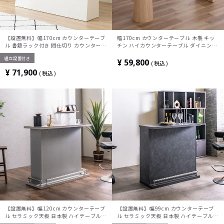
【設置無料】幅170cm カウンターテーブ
幅170cm カウンターテーブル 木製 キッ
ル 書籍ラック付き 間仕切り カウンター
チン ハイカウンターテーブル ダイニング
両面 収納 棚 食器棚 バーテーブル ハイテ
バーカウンター リビング カフェ テーブル
組立設置付き
ーブル バーカウンター おしゃれ ウッディ
おしゃれ 北欧 モダン ナチュラル
¥
59,800
税込
モダン
¥
71,900
税込
【設置無料】幅120cm カウンターテーブ
【設置無料】幅99cm カウンターテーブ
ル セラミック天板 日本製 ハイテーブル
ル セラミック天板 日本製 ハイテーブル
収納 間仕切り シンプルモダン バーカウン
収納 間仕切り シンプルモダン バーカウン