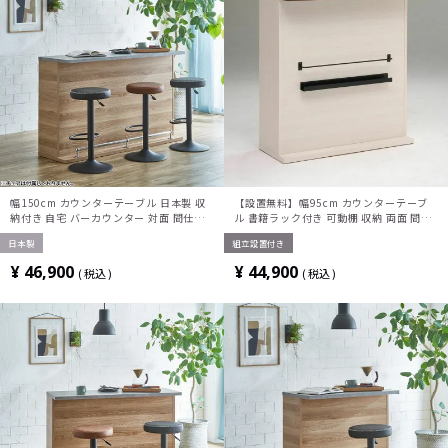
幅150cm カウンターテーブル 日本製 収
【設置無料】幅95cm カウンターテーブ
納付き 自宅 バーカウンター 対面 間仕切
ル 書籍ラック付き 可動棚 収納 両面 間仕
り ホームバー おしゃれ ナチュラルモダン
切り 食器棚 バーカウンター バーテーブル
日本製
組立設置付き
ダイニング リビング キッチン 完成品
ハイテーブル ヴィンテージ カントリー お
しゃれ
¥
46,900
¥
44,900
税込
税込