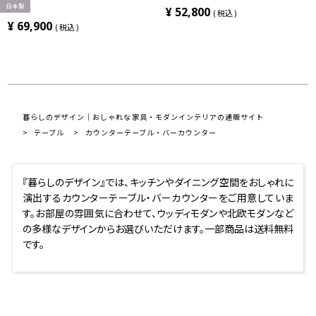
日本製
(幅150cm カウンターテーブル×1 コー
ウトドア 幅600×奥行600×高さ
¥
52,800
税込
ナーカウンター×1)
1050mm
¥
69,900
税込
暮らしのデザイン｜おしゃれな家具・モダンインテリアの通販サイト
テーブル
カウンターテーブル・バーカウンター
『暮らしのデザイン』では、キッチンやダイニング空間をおしゃれに
演出するカウンターテーブル・バーカウンターをご用意していま
す。お部屋の雰囲気に合わせて、ウッディモダンや北欧モダンなど
の多様なデザインからお選びいただけます。一部商品は送料無料
です。