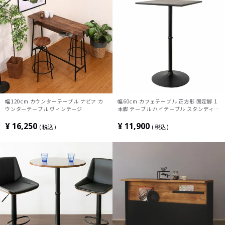
幅120cm カウンターテーブル ナビア カ
幅60cm カフェテーブル 正方形 固定脚 1
ウンターテーブル ヴィンテージ
本脚 テーブル ハイテーブル スタンディン
グテーブル カウンターテーブル ダイニン
グテーブル カフェ
¥
16,250
¥
11,900
税込
税込