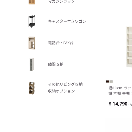
マガジンラック
キャスター付きワゴン
電話台・FAX台
隙間収納
その他リビング収納
幅80cm ラ
収納オプション
棚 本棚 書棚
行290×高さ
¥
14,790