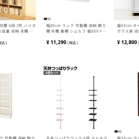
的棚 6段 2列 ハイタ
幅80cm ラック 可動棚 収納 飾り
幅60cm 
大容量 収納 本棚 カ
棚 本棚 書棚 シェルフ 幅800×奥
ガラス扉 収
行290×高さ1200mm
食器棚 リ
¥
11,290
¥
12,800
ッチン収納 
税込
税込
イドボード 
ック 可動棚 収納 飾り
天井つっぱりラック 6段 マルチラ
幅30cm 