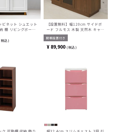
キャビネット シュエット
【設置無料】幅120cm サイドボ
納 棚 リビングボード
ード フルモス 木製 天然木 キャビ
ビングキャビネット キ
ネット 収納棚 収納ボード 可動棚
開梱設置付き
カップボード 北欧 サ
収納家具 和モダン シンプル 重厚
税込
おしゃれ 白 ホワイト
感 高級感 ナチュラル ウォールナ
¥
89,900
税込
ット
ラック 可動棚 収納 飾り
幅32.4cm スリムチェスト 3段 引