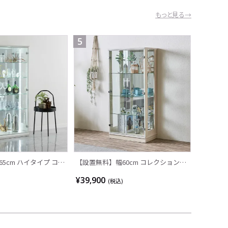
もっと見る→
5
5cm ハイタイプ コレ
【設置無料】幅60cm コレクションケ
AGIO ガラス LED 照
ース 木目調 ショーケース ガラス棚 フ
¥39,900
(税込)
ー 縦型 収納 棚 フィ
ィギュアケース おしゃれ ディスプレ
ショーケース コレクシ
イケース シンプル モダン ホワイト ダ
棚 おしゃれ 白 黒
ークブラウン