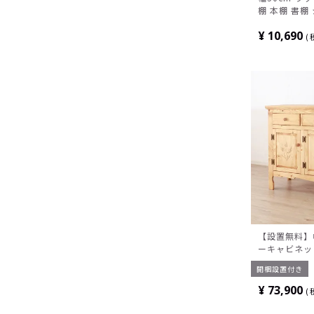
棚 本棚 書棚
行290×高さ
¥
10,690
【設置無料】幅
ーキャビネッ
き出し付き 収
開梱設置付き
パイン材 天
¥
73,900