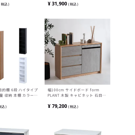
ル 北欧モダン
¥
31,900
税込
税込
多目的棚 6段 ハイタイプ
幅100cm サイドボード form
量 収納 本棚 カラーボ
PLANT 木製 キャビネット 石目調
リビングボード おしゃれ テレビ
¥
79,200
ボード ハイタイプ リビング収納
税込
税込
天然木 モダン ナチュラル 完成品