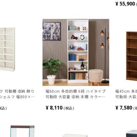
ー ルンバブ
¥
55,900
ック 可動棚 収納 飾り
幅60cm 多目的棚 6段 ハイタイプ
幅45cm 
 シェルフ 幅800×奥
可動段 大容量 収納 本棚 カラーボ
可動段 大容
1800mm
ックス
ックス
¥
8,110
¥
7,580
税込
税込