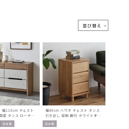
並び替え
幅110cm チェスト
幅40cm ハウタ チェスト タンス
 国産 タンス ローチェ
引き出し 収納 脚付 ホワイトオー
具 大容量 衣類収納 脚
ク 無垢材 日本製 国産 ナチュラル
日本製
日本製
ル調 ナチュラル グレ