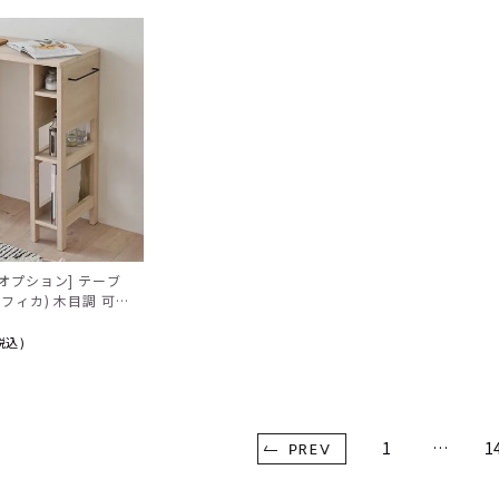
 [オプション] テーブ
 (ラフィカ) 木目調 可動
取っ手付き キッチン
 北欧風 ホワイト ア
税込
チュラル
1
…
1