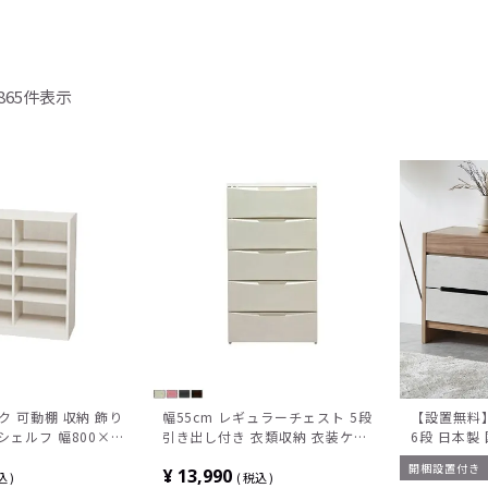
865
件表示
ック 可動棚 収納 飾り
幅55cm レギュラーチェスト 5段
【設置無料】
 シェルフ 幅800×奥
引き出し付き 衣類収納 衣装ケー
6段 日本製
900mm
ス 収納ケース 完成品
スト 収納家
開梱設置付き
¥
13,990
付きモルタ
込
税込