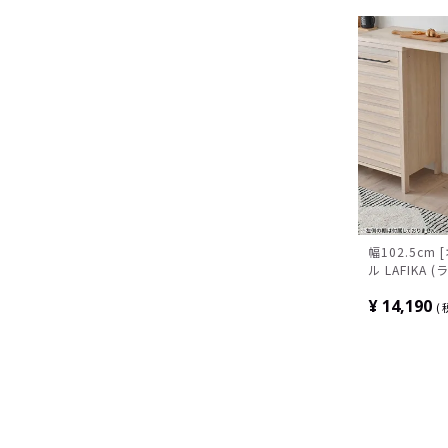
幅102.5cm
ル LAFIKA
棚 収納付き 
¥
14,190
収納 おしゃれ
イボリー ナ