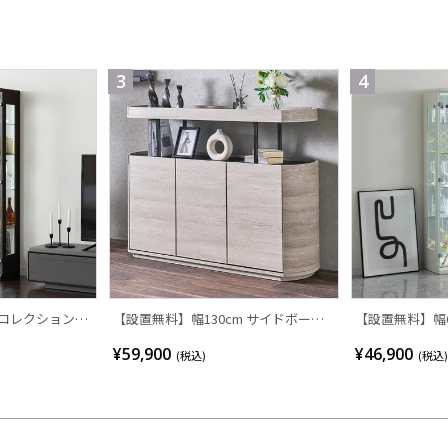
3
4
 コレクションケ
【設置無料】幅130cm サイドボード
【設置無料】幅6
スリム フィギュ
木目調 リビングボード 収納 ラック お
クションケース V
¥59,900
¥46,900
(税込)
(税込)
ンボード ショー
しゃれ キャビネット ディスプレイス
明付き 背面ミラ
ケース ディスプ
ペース ウッディ モダン グレー ブラウ
ギュアケース 
しゃれ
ン 完成品
ョンボード 飾り