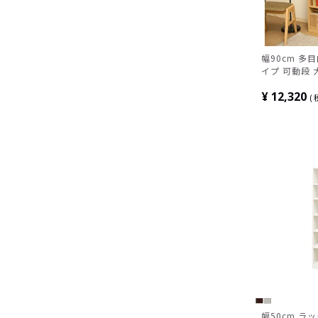
幅90cm 多目
イプ 可動段 
ラーボックス
¥
12,320
幅50cm ラ