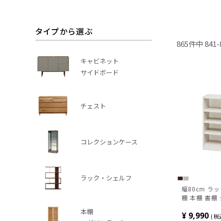
タイプから選ぶ
865
件中
841
-
キャビネット
サイドボード
チェスト
コレクションケース
ラック・シェルフ
幅80cm ラ
棚 本棚 書棚
行290×高さ
本棚
¥
9,990
税