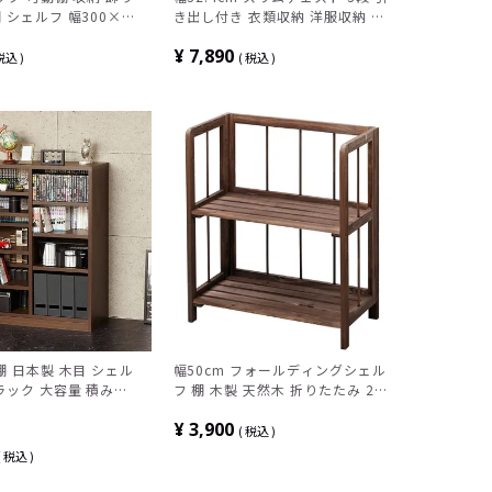
棚 シェルフ 幅300×奥
き出し付き 衣類収納 洋服収納 衣
さ900mm
装ケース 収納ケース 完成品
¥
7,890
税込
税込
本棚 日本製 木目 シェル
幅50cm フォールディングシェル
 ラック 大容量 積み重
フ 棚 木製 天然木 折りたたみ 2段
ックシェルフ リビング
収納 ラック
¥
3,900
ンラック シンプル ブ
税込
イト 白
税込