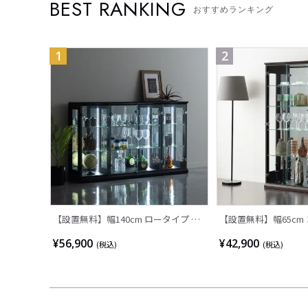
BEST RANKING
おすすめランキング
1
2
【設置無料】幅140cm ロータイプ コ
【設置無料】幅65cm
レクションケース VAGIO ガラス LED
ース ガラス 収納 棚 
¥56,900
¥42,900
(税込)
(税込)
照明付き 背面ミラー 横型 収納 棚 フ
アケース コレクショ
ィギュアケース コレクションボード
ケース ディスプレイ
収納棚 飾り棚 おしゃれ 白 黒
レイラック 飾り棚 お