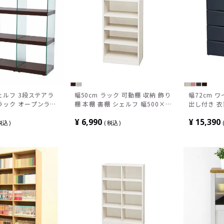
シェルフ 3段ステアラ
幅50cm ラック 可動棚 収納 飾り
幅72cm 
ラック オープンラッ
棚 本棚 書棚 シェルフ 幅500×奥
出し付き 衣
イ 収納 店舗 強化ガ
行290×高さ900mm
ケース 収納
¥
6,990
¥
15,390
ションラック モダン
税込
税込
ワイト