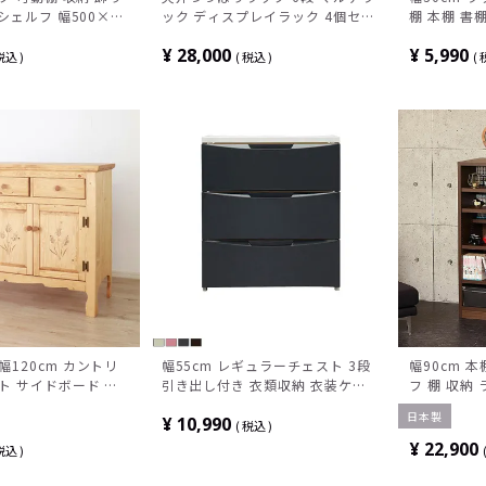
 シェルフ 幅500×奥
ック ディスプレイラック 4個セッ
棚 本棚 書
1800mm
ト
行290×高
¥
28,000
¥
5,990
税込
税込
120cm カントリ
幅55cm レギュラーチェスト 3段
幅90cm 
ト サイドボード 引
引き出し付き 衣類収納 衣装ケー
フ 棚 収納
納 ナチュラル 北欧
ス 収納ケース 完成品
ね可能 ブ
日本製
¥
10,990
然木 ルンバブル
収納 オープ
税込
ラウン ホワ
¥
22,900
税込