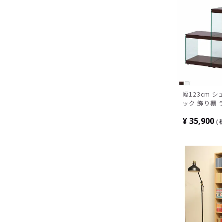
幅123cm 
ック 飾り棚 
ク ディスプレ
¥
35,900
ラス コレク
ブラック ホ