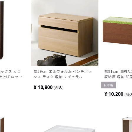
ボックス カラ
幅59cm エルフォルム ベンチボッ
幅91cm 収納
仕上げ ロッカ
クス デスク 収納 ナチュラル
収納庫 収納 和室
ボックス 扉付
式
日本製
¥
10,800
ン ホワイト
税込
¥
10,200
税