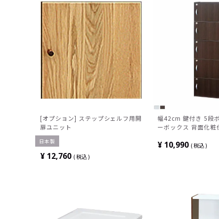
[オプション] ステップシェルフ用開
幅42cm 鍵付き 5段
扉ユニット
ーボックス 背面化粧
ー 本棚 ラック キー
日本製
¥
10,990
き 取っ手付き ブラウ
税込
鍵 棚 シンプル
¥
12,760
税込