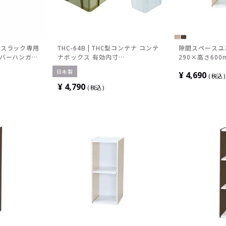
レスラック専用
THC-64B | THC型コンテナ コンテ
隙間スペースユニ
 バーハンガー
ナボックス 有効内寸
290×高さ600m
ル ガレージ
541×371×310mm 完成品
日本製
¥
4,690
税込
¥
4,790
税込