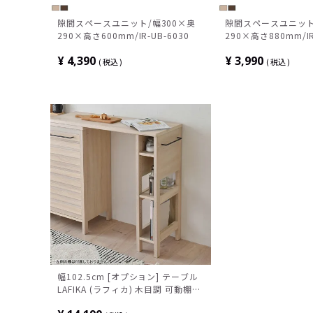
隙間スペースユニット/幅300×奥
隙間スペースユニット
290×高さ600mm/IR-UB-6030
290×高さ880mm/IR
¥
4,390
¥
3,990
税込
税込
幅102.5cm [オプション] テーブル
LAFIKA (ラフィカ) 木目調 可動棚
収納付き 取っ手付き キッチン収納