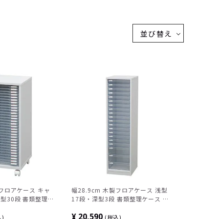
並び替え
製フロアケース キャ
幅28.9cm 木製フロアケース 浅型
型30段 書類整理ケ
17段・深型3段 書類整理ケース オ
ェスト 収納棚
フィスチェスト 収納棚
¥
20,590
込
税込