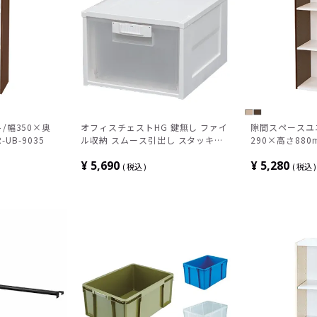
/幅350×奥
オフィスチェストHG 鍵無し ファイ
隙間スペースユニ
-UB-9035
ル収納 スムース引出し スタッキン
290×高さ880m
グ可能 幅425×奥行509×高さ
¥
5,690
¥
5,280
309mm HG-301KN
税込
税込