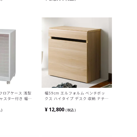
製フロアケース 浅型
幅59cm エルフォルム ベンチボッ
キャスター付き 幅
クス ハイタイプ デスク 収納 ナチ
×高さ700mm
ュラル
¥
12,800
込
税込