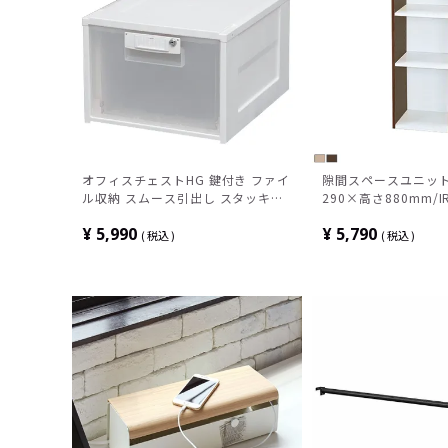
オフィスチェストHG 鍵付き ファイ
隙間スペースユニット
ル収納 スムース引出し スタッキン
290×高さ880mm/IR
グ可能 幅425×奥行509×高さ
¥
5,990
¥
5,790
309mm HG-301KA
税込
税込