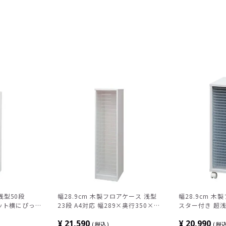
浅型50段
幅28.9cm 木製フロアケース 浅型
幅28.9cm 木
ネット横にぴった
23段 A4対応 幅289×奥行350×高
スター付き 超浅
奥行359×高さ
さ1100mm
ース オフィスチ
¥
21,590
¥
20,990
税込
税