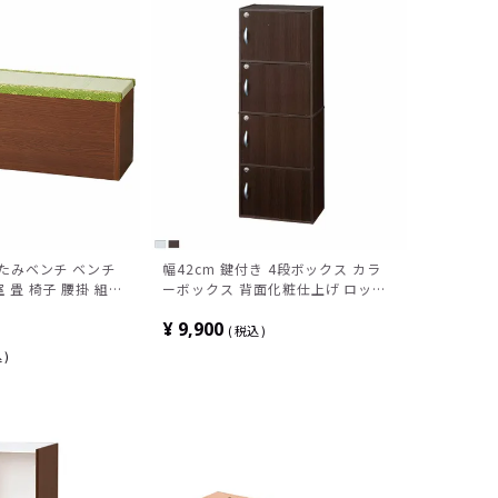
たたみベンチ ベンチ
幅42cm 鍵付き 4段ボックス カラ
 畳 椅子 腰掛 組立
ーボックス 背面化粧仕上げ ロッカ
ー 本棚 ラック キーボックス 扉付
¥
9,900
き 取っ手付き ブラウン ホワイト
税込
鍵 棚 シンプル
込