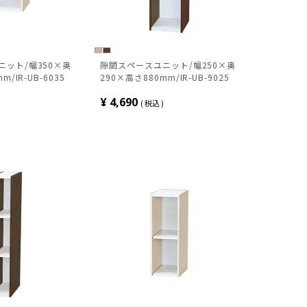
ット/幅350×奥
隙間スペースユニット/幅250×奥
m/IR-UB-6035
290×高さ880mm/IR-UB-9025
¥
4,690
税込