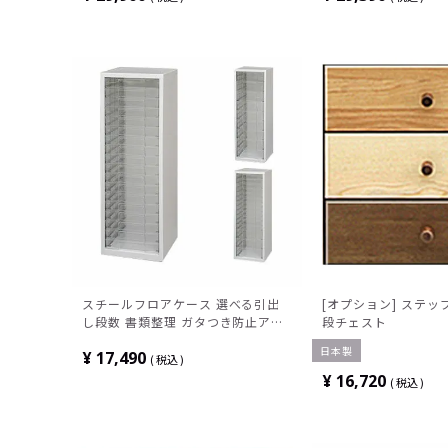
スチールフロアケース 選べる引出
[オプション] ステッ
し段数 書類整理 ガタつき防止アジ
段チェスト
ャスター仕様 グリーン購入法適合
日本製
¥
17,490
品 幅291×奥行330×高さ874mm
税込
¥
16,720
税込