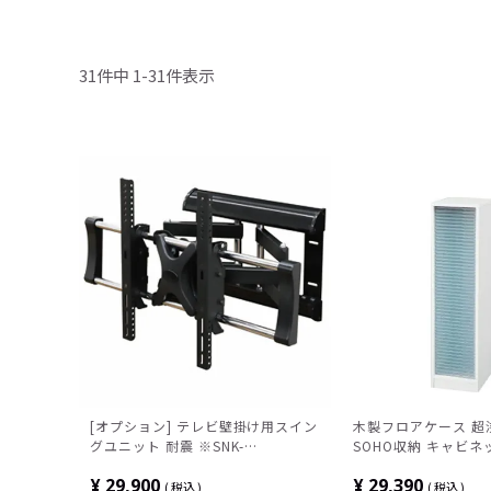
31
件中
1
-
31
件表示
[オプション] テレビ壁掛け用スイン
木製フロアケース 超
グユニット 耐震 ※SNK-
SOHO収納 キャビ
SZB150TVBM・SNK-
り A4対応 幅275×
¥
29,900
¥
29,390
SZB180TVBM用
1100mm MFE-1500
税込
税込