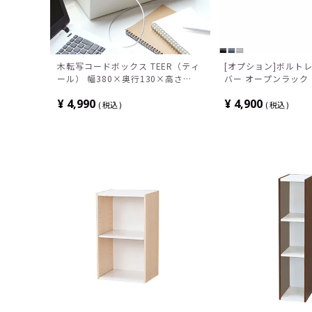
木転写コードボックス TEER（ティ
[オプション]ボルト
ール） 幅380×奥行130×高さ
バー オープンラック
110mm 完成品
スチール ラック メタ
¥
4,990
¥
4,900
陳列棚 ショップ
税込
税込