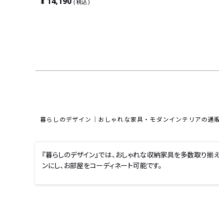
¥
14,190
おしゃれ 北欧風 ホワイト アイボリ
税込
ー ナチュラル
暮らしのデザイン｜おしゃれな家具・モダンインテリアの通
『暮らしのデザイン』では、おしゃれな収納家具を多数取り揃
ンにし、お部屋をコーディネート可能です。