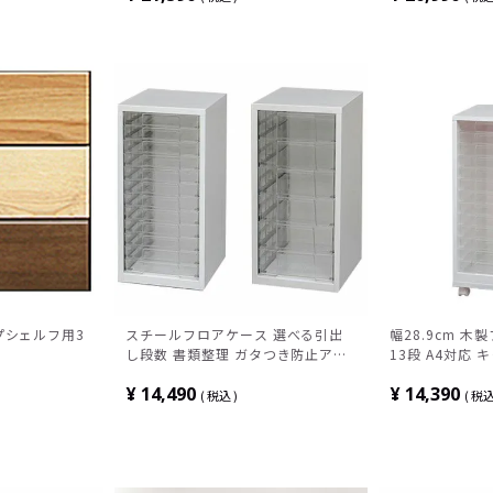
プシェルフ用3
スチールフロアケース 選べる引出
幅28.9cm 木
し段数 書類整理 ガタつき防止アジ
13段 A4対応 
ャスター仕様 グリーン購入法適合
289×奥行350
¥
14,490
¥
14,390
品 幅291×奥行330×高さ605mm
税込
税