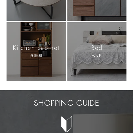
Kitchen cabinet
Bed
食器棚
ベッド
SHOPPING GUIDE