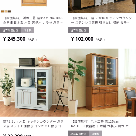
【設置無料】浜本工芸 幅85cm No.1800
【設置無料】幅179cm キッチンカウンタ
食器棚 日本製 木製 天然木 ナラ材 ガラス
ー ステンレス天板 引き出し 収納 食器棚
扉 スライドテーブル付き 引き出し付き 収
ゴミ箱スペース 組み換え可能 レンジ台 キ
組立設置付き
日本製
組立設置付き
納 カップ ボード キッチンボード おしゃ
ッチン収納 おしゃれ ウッディモダン ナチ
れ ナチュラル
ュラル グレー
¥
245,300
¥
102,000
税込
税込
幅75.5cm 木製 キッチンカウンター ガラ
【設置無料】浜本工芸 幅125cm
ス扉 スライド棚付き コンセント付き コン
No.1800 食器棚 日本製 木製 天然木 ナラ
パクト 食器棚 キッチン収納 レンジ台 フ
材 ガラス扉 スライドテーブル付き 引き出
組立設置付き
日本製
レンチカントリー かわいい ブルー
し付き 収納 カップ ボード キッチンボー