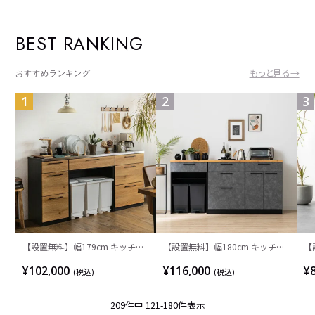
BEST RANKING
もっと見る→
おすすめランキング
1
2
3
【設置無料】幅179cm キッチン
【設置無料】幅180cm キッチン
【
カウンター ステンレス天板 引き
カウンター AURA 日本製 メラミ
ス
¥102,000
¥116,000
¥
(税込)
(税込)
出し 収納 食器棚 ゴミ箱スペース
ン天板 ゴミ箱スペース 開き扉 引
M
組み換え可能 レンジ台 キッチン
き出し 収納 棚 レンジ台 北欧モダ
ッ
209
件中
121
-
180
件表示
収納 おしゃれ ウッディモダン ナ
ン キッチン収納 食器棚 おしゃれ
シ