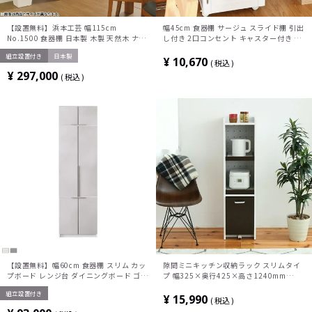
【設置無料】浜本工芸 幅115cm
幅45cm 食器棚 サージュ スライド棚 引出
No.1500 食器棚 日本製 木製 天然木 ナラ
し付き 2口コンセント キャスター付き キ
材 ガラス扉 スライドテーブル付き 引き出
ッチンカウンター キッチン収納 レンジ台
組立設置付き
日本製
し付き 収納 カップ ボード キッチンボー
カップボード シンプル ナチュラル 白
¥
10,670
税込
ド おしゃれ ナチュラル
¥
297,000
税込
【設置無料】幅60cm 食器棚 スリム カッ
隙間ミニキッチン収納ラック スリムタイ
プボード レンジ台 ダイニングボード ゴミ
プ 幅325×奥行425×高さ1240mm
箱収納 キッチン収納 おしゃれ キッチンボ
JKP-FKC-0531
組立設置付き
ード 引き出し付き 可動棚 両開き扉 シン
¥
15,990
税込
プルモダン 灰