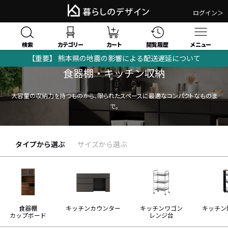
ログイン＞
検索
閲覧履歴
カテゴリー
カート
メニュー
【重要】 熊本県の地震の影響による配送遅延について
食器棚・キッチン収納
大容量の収納力を持つものから、限られたスペースに最適なコンパクトなものま
で。
タイプから選ぶ
サイズから選ぶ
食器棚
キッチンカウンター
キッチンワゴン
キッチン
カップボード
レンジ台