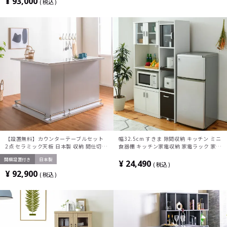
¥
93,000
税込
【設置無料】カウンターテーブルセット
幅32.5cm すきま 隙間収納 キッチン ミニ
2点 セラミック天板 日本製 収納 間仕切り
食器棚 キッチン家電収納 家電ラック 家電
L字カウンター おしゃれ シンプルモダン
収納棚 コンパクト 収納 スリム ラック 棚
開梱設置付き
日本製
(幅100cm バーカウンター×1 幅120cm
扉付き キッチンラック
¥
24,490
税込
バーカウンター×1)
¥
92,900
税込