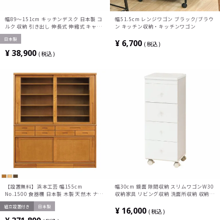
幅89～151cm キッチンデスク 日本製 コ
幅51.5cm レンジワゴン ブラック/ブラウ
ルク 収納 引き出し 伸長式 伸縮式 キャス
ン キッチン収納・キッチンワゴン
ター付き キッチンカウンター 伸長式デス
日本製
ク デスク 間仕切り 食器棚 ワゴン 作業台
¥
6,700
税込
オープン棚 収納ラック
¥
38,900
税込
【設置無料】浜本工芸 幅155cm
幅30cm 鏡面 隙間収納 スリムワゴンW30
No.1500 食器棚 日本製 木製 天然木 ナラ
収納家具 リビング収納 洗面所収納 収納
材 ガラス扉 スライドテーブル付き 引き出
ランドリー収納 コンセント キャスター付
組立設置付き
日本製
し付き 収納 カップ ボード キッチンボー
き スタッパー 引出収納 完成品
¥
16,000
税込
ド おしゃれ ナチュラル