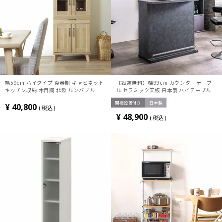
幅59cm ハイタイプ 食器棚 キャビネット
【設置無料】幅99cm カウンターテーブ
キッチン収納 木目調 北欧 ルンバブル
ル セラミック天板 日本製 ハイテーブル
収納 間仕切り シンプルモダン バーカウン
開梱設置付き
日本製
ター おしゃれ リビング ダイニング キッ
¥
40,800
税込
チン
¥
48,900
税込