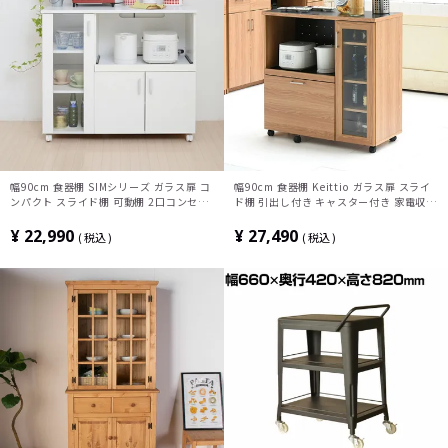
幅90cm 食器棚 SIMシリーズ ガラス扉 コ
幅90cm 食器棚 Keittio ガラス扉 スライ
ンパクト スライド棚 可動棚 2口コンセン
ド棚 引出し付き キャスター付き 家電収納
ト キャスター付き キッチンカウンター キ
収納 可動棚 2口コンセント キッチンカウ
ッチン収納 レンジ台 レンジボード 白
ンター レンジ台 台所 ヴィンテージ
¥
22,990
¥
27,490
税込
税込