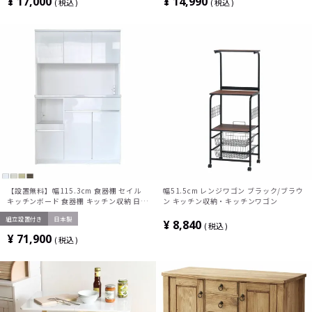
¥
17,000
¥
14,990
税込
税込
キッチン 日本製
【設置無料】幅115.3cm 食器棚 セイル
幅51.5cm レンジワゴン ブラック/ブラウ
キッチンボード 食器棚 キッチン収納 日本
ン キッチン収納・キッチンワゴン
製
組立設置付き
日本製
¥
8,840
税込
¥
71,900
税込