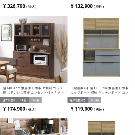
ド おしゃれ ナチュラル
¥
326,700
¥
132,900
税込
税込
幅140.4cm 食器棚 日本製 木目調 ガラス
【設置無料】幅116.5cm 食器棚 日本製
扉 ステンレス天板 コンセント付き 引き出
カップボード 収納 キッチンボード コンセ
し付き マグネット キッチンボード レンジ
ント付き キッチンキャビネット おしゃれ
組立設置サービス有
日本製
組立設置付き
日本製
ボード キッチン 収納 棚 おしゃれ 北欧
収納棚 ハイタイプ 引き出し ナチュラル
グレー
¥
174,900
¥
119,000
税込
税込