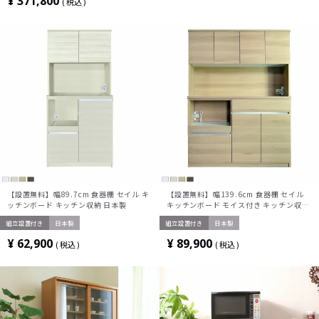
¥
371,800
税込
【設置無料】幅89.7cm 食器棚 セイル キ
【設置無料】幅139.6cm 食器棚 セイル
ッチンボード キッチン収納 日本製
キッチンボード モイス付き キッチン収納
日本製
組立設置付き
日本製
組立設置付き
日本製
¥
62,900
¥
89,900
税込
税込