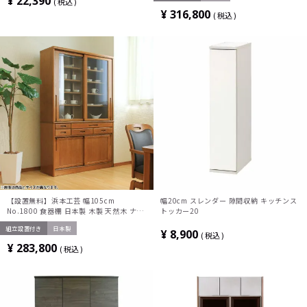
¥
22,390
税込
ド おしゃれ ナチュラル
¥
316,800
税込
【設置無料】浜本工芸 幅105cm
幅20cm スレンダー 隙間収納 キッチンス
No.1800 食器棚 日本製 木製 天然木 ナラ
トッカー20
材 ガラス扉 スライドテーブル付き 引き出
組立設置付き
日本製
し付き 収納 カップ ボード キッチンボー
¥
8,900
税込
ド おしゃれ ナチュラル
¥
283,800
税込