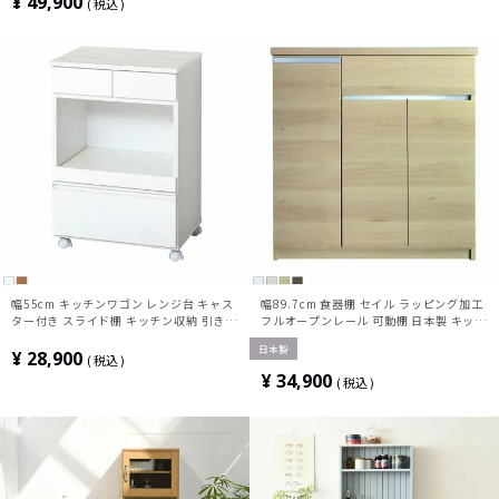
¥
49,900
税込
幅55cm キッチンワゴン レンジ台 キャス
幅89.7cm 食器棚 セイル ラッピング加工
ター付き スライド棚 キッチン収納 引き出
フルオープンレール 可動棚 日本製 キッチ
し 食器棚 おしゃれ レンジワゴン コンセ
ンカウンター レンジ台 カップボード キッ
日本製
ント付き モダン ホワイト ブラウン
チンボード シンプル 完成品
¥
28,900
税込
¥
34,900
税込