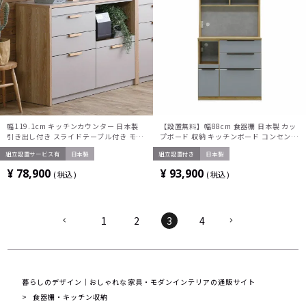
幅119.1cm キッチンカウンター 日本製
【設置無料】幅88cm 食器棚 日本製 カッ
引き出し付き スライドテーブル付き モイ
プボード 収納 キッチンボード コンセント
ス レンジボード キッチン収納 レンジ台
付き キッチンキャビネット おしゃれ 収納
組立設置サービス有
日本製
組立設置付き
日本製
おしゃれ 北欧 グレー ホワイト 白 完成品
棚 ハイタイプ 引き出し ナチュラル グレ
ー
¥
78,900
¥
93,900
税込
税込
1
2
3
4
暮らしのデザイン｜おしゃれな家具・モダンインテリアの通販サイト
食器棚・キッチン収納