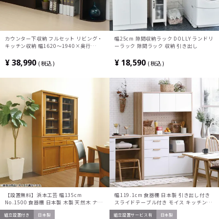
カウンター下収納 フルセット リビング・
幅25cm 隙間収納ラック DOLLY ランドリ
キッチン収納 幅1620～1940×奥行
ーラック 隙間ラック 収納 引き出し
220×高さ800mm
¥
38,990
¥
18,590
税込
税込
【設置無料】浜本工芸 幅135cm
幅119.1cm 食器棚 日本製 引き出し付き
No.1500 食器棚 日本製 木製 天然木 ナラ
スライドテーブル付き モイス キッチンボ
材 ガラス扉 スライドテーブル付き 引き出
ード カップボード レンジボード キッチン
組立設置付き
日本製
組立設置サービス有
日本製
し付き 収納 カップ ボード キッチンボー
収納 棚 おしゃれ 北欧 グレー ホワイト 白