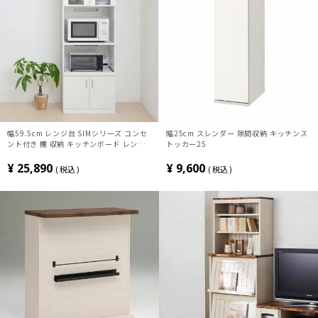
幅59.5cm レンジ台 SIMシリーズ コンセ
幅25cm スレンダー 隙間収納 キッチンス
ント付き 棚 収納 キッチンボード レンジ
トッカー25
ボード キッチン収納 食器棚 おしゃれ シ
ンプル ホワイト 白 JKP-FAP-0016-WH
¥
25,890
¥
9,600
税込
税込