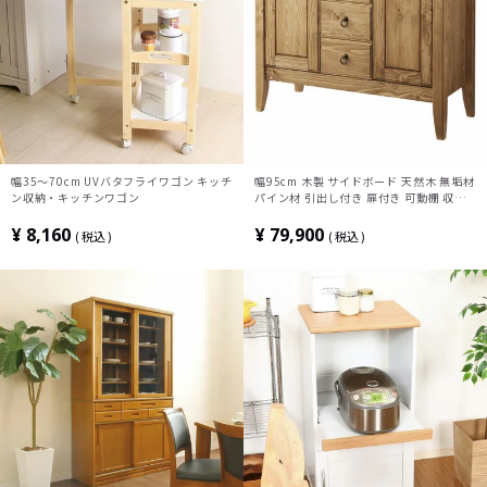
幅35～70cm UVバタフライワゴン キッチ
幅95cm 木製 サイドボード 天然木 無垢材
ン収納・キッチンワゴン
パイン材 引出し付き 扉付き 可動棚 収納
キャビネット リビングボード おしゃれ 北
欧風 ナチュラル カントリー 完成品
¥
8,160
¥
79,900
税込
税込