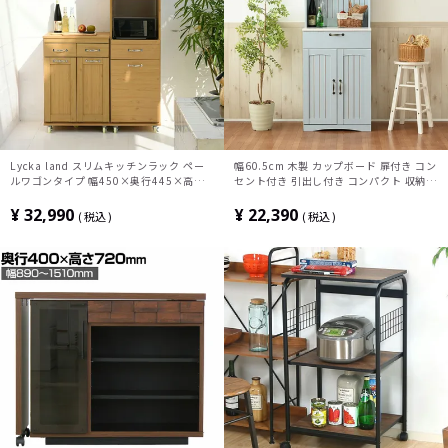
Lycka land スリムキッチンラック ペー
幅60.5cm 木製 カップボード 扉付き コン
ルワゴンタイプ 幅450×奥行445×高さ
セント付き 引出し付き コンパクト 収納棚
1560mm
キッチンボード キッチン収納 食器棚 フレ
ンチカントリー おしゃれ ブルー
¥
32,990
¥
22,390
税込
税込