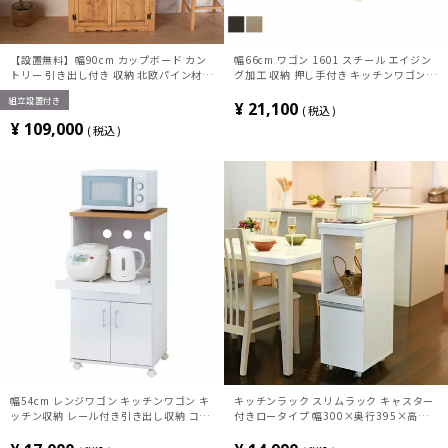
【設置無料】幅90cm カップボード カン
幅66cm ワゴン 1601 スチール エイジン
トリー 引き出し付き 収納 北欧パイン材
グ加工 収納 押し手付き キッチンワゴン
天然木 食器棚 キッチン収納
収納ワゴン
組立設置付き
¥
21,100
税込
¥
109,000
税込
幅54cm レンジワゴン キッチンワゴン キ
キッチンラック スリムラック キャスター
ッチン収納 レール付き引き出し収納 コン
付きロータイプ 幅300×奥行395×高さ
セント オープン収納 扉収納 キャスター付
900mm FKC-0004
き 省スペース コンパクト 収納家具 収納