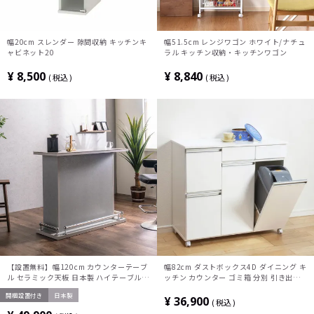
幅20cm スレンダー 隙間収納 キッチンキ
幅51.5cm レンジワゴン ホワイト/ナチュ
ャビネット20
ラル キッチン収納・キッチンワゴン
¥
8,500
¥
8,840
税込
税込
【設置無料】幅120cm カウンターテーブ
幅82cm ダストボックス4D ダイニング キ
ル セラミック天板 日本製 ハイテーブル
ッチン カウンター ゴミ箱 分別 引き出し
収納 間仕切り シンプルモダン バーカウン
小物収納 化粧カウンター キャスター付き
開梱設置付き
日本製
ター おしゃれ リビング ダイニング キッ
ホワイト ブラウン
¥
36,900
税込
チン