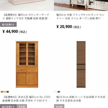
【設置無料】幅95cm カウンターテーブ
幅60cm 木製 フラップキャビネット カン
ル 書籍ラック付き 可動棚 収納 両面 間仕
トリー 木目 スリム オープン収納 飾り棚
切り 食器棚 バーカウンター バーテーブル
可動棚 キッチン収納 キャビネット サイド
組立設置付き
ハイテーブル ヴィンテージ カントリー お
ボード 食器棚 リビング ホワイト 白
¥
20,900
税込
しゃれ
¥
44,900
税込
【設置無料】浜本工芸 幅85cm No.1500
幅34.8cm 収納 ビーン 引出収納 すきま収
食器棚 日本製 木製 天然木 ナラ材 ガラス
納 すきま家具 日本製
扉 スライドテーブル付き 引き出し付き 収
組立設置付き
日本製
日本製
納 カップ ボード キッチンボード おしゃ