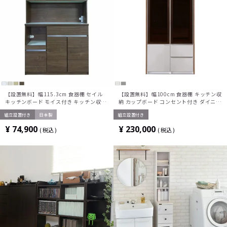
【設置無料】幅115.3cm 食器棚 セイル
【設置無料】幅100cm 食器棚 キッチン収
キッチンボード モイス付き キッチン収納
納 カップボード コンセント付き ダイニン
日本製
グボード おしゃれ キッチンボード ガラス
組立設置付き
日本製
組立設置付き
扉 シンプルモダン ダークグレー ライトグ
レー
¥
74,900
¥
230,000
税込
税込