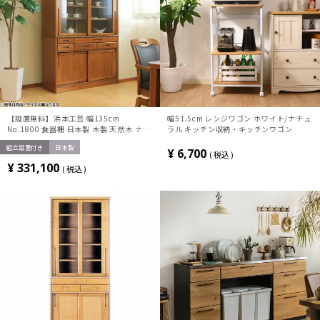
【設置無料】浜本工芸 幅135cm
幅51.5cm レンジワゴン ホワイト/ナチュ
No.1800 食器棚 日本製 木製 天然木 ナラ
ラル キッチン収納・キッチンワゴン
材 ガラス扉 スライドテーブル付き 引き出
組立設置付き
日本製
し付き 収納 カップ ボード キッチンボー
¥
6,700
税込
ド おしゃれ ナチュラル
¥
331,100
税込