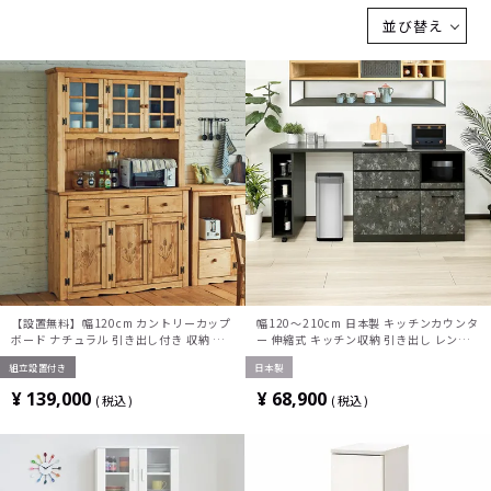
チュラル グレー
黒 ブラック
黒
並び替え
【設置無料】幅120cm カントリーカップ
幅120～210cm 日本製 キッチンカウンタ
ボード ナチュラル 引き出し付き 収納 北
ー 伸縮式 キッチン収納 引き出し レンジ
欧パイン材 天然木 食器棚 キッチン収納
台 キッチンボード おしゃれ コンセント付
組立設置付き
日本製
き シンプル モダン ナチュラル ブラック
¥
139,000
¥
68,900
税込
税込