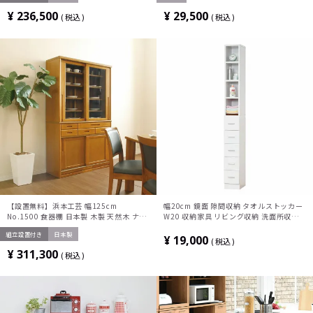
れ ナチュラル
¥
236,500
¥
29,500
税込
税込
【設置無料】浜本工芸 幅125cm
幅20cm 鏡面 隙間収納 タオルストッカー
No.1500 食器棚 日本製 木製 天然木 ナラ
W20 収納家具 リビング収納 洗面所収納
材 ガラス扉 スライドテーブル付き 引き出
収納 ランドリー収納
組立設置付き
日本製
し付き 収納 カップ ボード キッチンボー
¥
19,000
税込
ド おしゃれ ナチュラル
¥
311,300
税込