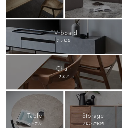
TV board
テレビ台
Chair
チェア
Table
Storage
テーブル
リビング収納