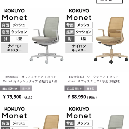
【設置無料】オフィスチェア モネット
【設置無料】 ワークチェア モネット
Monet 背メッシュタイプ 背座同色 L型肘
Monet オフィスチェア L字肘(固定肘) 樹
ショルダーサポートなし ランバーサポー
脂脚 ナイロンキャスター ランバーサポー
組立設置付き
日本製
組立設置付き
日本製
トなし 脚ライトグレー 本体ライトグレー
ト付き 背メッシュ 座面布張り 背座同色
背ライトグレー 座ライトグレー ナイロン
(ソフトベージュ) 本体/脚ソフトベージュ
¥
79,900
¥
88,990
税込
税込
キャスター C03-G110W-GE2E2X1 | コ
C03-Z112W-Z1KYK1K1 コクヨ 椅子
クヨ オフィスチェア