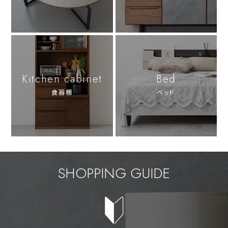
Kitchen cabinet
Bed
食器棚
ベッド
SHOPPING GUIDE