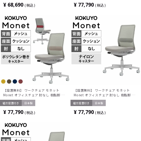
ジュ 背ソフトベージュ 座ソフトベージュ
ベージュ) 本体/脚ソフトベージュ C03-
¥
68,690
¥
77,790
税込
税込
ナイロンキャスター C03-Z100W-
Z102W-Z1KYK1K1 コクヨ 椅子
Z1KYKX1 | コクヨ オフィスチェア
【設置無料】 ワークチェア モネット
【設置無料】 ワークチェア モネット
Monet オフィスチェア 肘なし 樹脂脚 ウ
Monet オフィスチェア 肘なし 樹脂脚 ナ
レタンキャスター ランバーサポート付き
イロンキャスター ランバーサポート付き
組立設置付き
日本製
組立設置付き
日本製
背メッシュ 座面布張り 本体/脚ライトグ
(ライトグレー) 背メッシュ 座面布張り 背
レー 背座ライトグレー C03-G102U コク
座同色(ライトグレー) 本体/脚ライトグレ
¥
77,790
¥
77,790
税込
税込
ヨ 椅子
ー C03-G102W-GE2E2E21 コクヨ 椅子