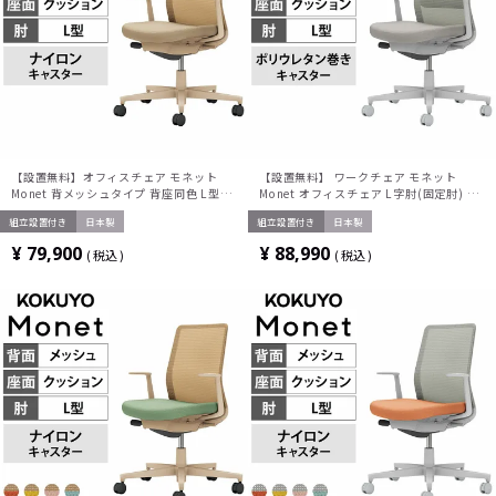
【設置無料】オフィスチェア モネット
【設置無料】 ワークチェア モネット
Monet 背メッシュタイプ 背座同色 L型肘
Monet オフィスチェア L字肘(固定肘) 樹
ショルダーサポートなし ランバーサポー
脂脚 ウレタンキャスター ランバーサポー
組立設置付き
日本製
組立設置付き
日本製
トなし 脚ソフトベージュ 本体ソフトベー
ト付き(ライトグレー) 背メッシュ 座面布
ジュ 背ソフトベージュ 座ソフトベージュ
張り 背座同色(ライトグレー) 本体/脚ライ
¥
79,900
¥
88,990
税込
税込
ナイロンキャスター C03-Z110W-
トグレー C03-G112U-GE2E2E21 コク
Z1KYKX1 | コクヨ オフィスチェア
ヨ 椅子