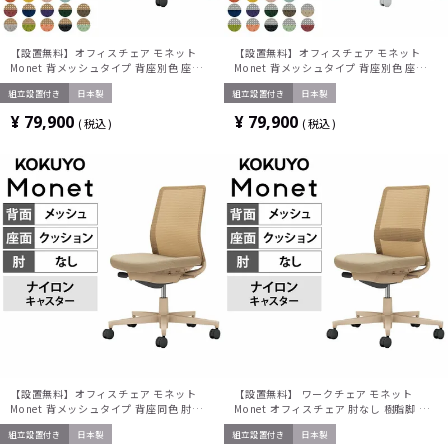
【設置無料】オフィスチェア モネット
【設置無料】オフィスチェア モネット
Monet 背メッシュタイプ 背座別色 座色選
Monet 背メッシュタイプ 背座別色 座色選
択タイプ L型肘 ショルダーサポートなし
択タイプ L型肘 ショルダーサポートなし
組立設置付き
日本製
組立設置付き
日本製
ランバーサポートなし 脚ソフトベージュ
ランバーサポートなし 脚ライトグレー 本
本体ソフトベージュ 背ソフトベージュ ナ
体ライトグレー 背ライトグレー ナイロン
¥
79,900
¥
79,900
税込
税込
イロンキャスター C03-Z110W | コクヨ
キャスター C03-G110W | コクヨ オフィ
オフィスチェア
スチェア
【設置無料】オフィスチェア モネット
【設置無料】 ワークチェア モネット
Monet 背メッシュタイプ 背座同色 肘なし
Monet オフィスチェア 肘なし 樹脂脚 ナ
ショルダーサポートなし ランバーサポー
イロンキャスター ランバーサポート付き
組立設置付き
日本製
組立設置付き
日本製
トなし 脚ソフトベージュ 本体ソフトベー
背メッシュ 座面布張り 背座同色(ソフト