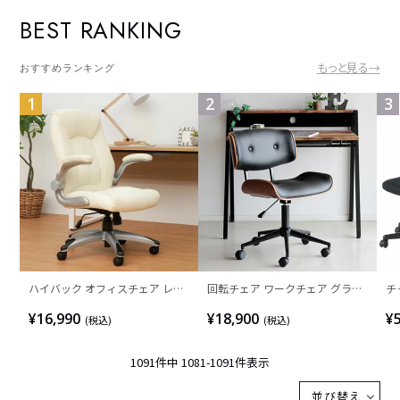
BEST RANKING
もっと見る→
おすすめランキング
1
2
3
ハイバック オフィスチェア レク
回転チェア ワークチェア グラム
チ
アス 肘付き 椅子 可動肘 パソコン
木製 曲木 合皮 キャスター付き 昇
ト
¥16,990
¥18,900
¥
(税込)
(税込)
チェア おしゃれ 社長椅子 レザー
降 高さ調節 回転 椅子 デスクチェ
ー
チェア エグゼクティブチェア 事
ア パソコンチェア オフィスチェ
ェ
1091
件中
1081
-
1091
件表示
務椅子 会議室椅子 黒 白
ア 在宅 チェア テレワーク ヴィン
ア
テージ
並び替え