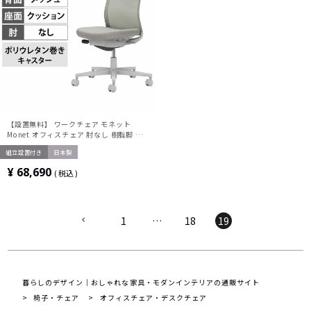
【設置無料】 ワークチェア モネット
Monet オフィスチェア 肘なし 樹脂脚 ウ
レタンキャスター 背メッシュ 座面布張り
組立設置付き
日本製
背座同色(ライトグレー) 本体/脚ライトグ
レー C03-G100U-GE2E2X1 コクヨ 椅子
¥
68,690
税込
1
…
18
19
暮らしのデザイン｜おしゃれな家具・モダンインテリアの通販サイト
椅子・チェア
オフィスチェア・デスクチェア